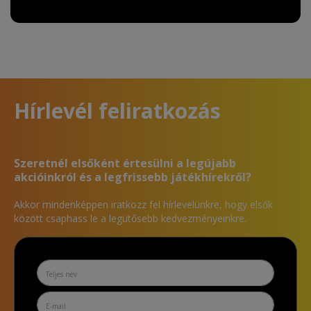
Hírlevél feliratkozás
Szeretnél elsőként értesülni a legújabb
akcióinkról és a legfrissebb játékhírekről?
Akkor mindenképpen iratkozz fel hírlevelünkre, hogy elsők
között csaphass le a legütősebb kedvezményeinkre.