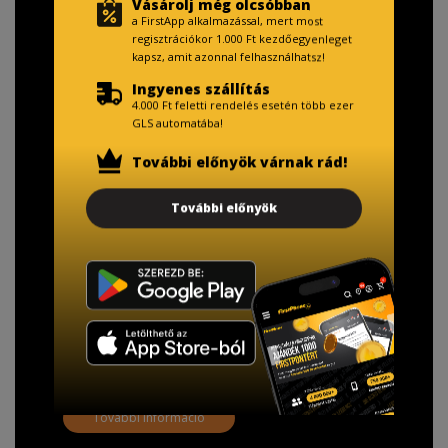
Vásárolj még olcsóbban
a FirstApp alkalmazással, mert most
regisztrációkor 1.000 Ft kezdőegyenleget
kapsz, amit azonnal felhasználhatsz!
Ingyenes szállítás
4.000 Ft feletti rendelés esetén több ezer
GLS automatába!
További előnyök várnak rád!
TISZTELT VÁSÁRLÓNK!
További előnyök
Fizetésnél kérje az ingyenes adattörlő kódot
adatainak biztonsága érdekében!
A Kormány döntése alapján a kereskedő minden tartós
adathordozó termék vásárlásakor köteles ingyenes
adattörlő kódot biztosítani.
További információ