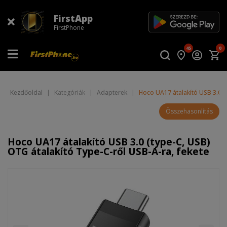
FirstApp
FirstPhone
45
0
Kezdőoldal
|
Kategóriák
|
Adapterek
|
Hoco UA17 átalakító USB 3.0 (
Összehasonlítás
Hoco UA17 átalakító USB 3.0 (type-C, USB)
OTG átalakító Type-C-ről USB-A-ra, fekete