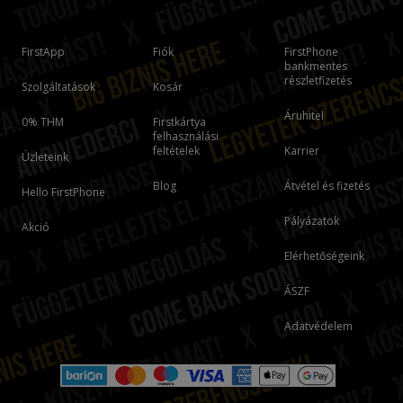
FirstApp
Fiók
FirstPhone
bankmentes
részletfizetés
Szolgáltatások
Kosár
Áruhitel
0% THM
Firstkártya
felhasználási
feltételek
Karrier
Üzleteink
Blog
Átvétel és fizetés
Hello FirstPhone
Pályázatok
Akció
Elérhetőségeink
ÁSZF
Adatvédelem