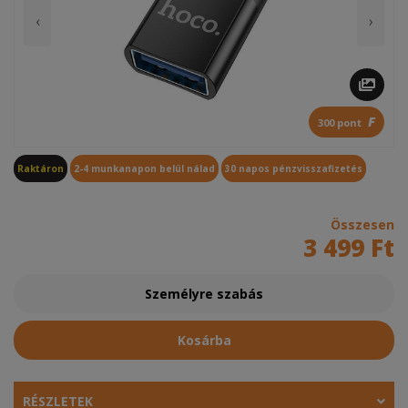
‹
›
F
300 pont
Raktáron
2-4 munkanapon belül nálad
30 napos pénzvisszafizetés
Összesen
3 499 Ft
Személyre szabás
Kosárba
RÉSZLETEK