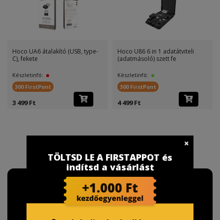
Hoco UA6 átalakító (USB, type-
Hoco U86 6 in 1 adatátviteli
C), fekete
(adatmásoló) szett fe
Készletinfó:
Készletinfó:
300 FirstPont
300 FirstPont
3 499 Ft
4 499 Ft
TÖLTSD LE A FIRSTAPPOT és
indítsd a vásárlást