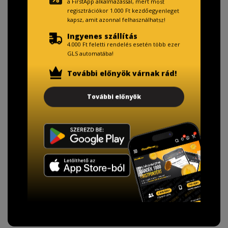
a FirstApp alkalmazással, mert most
regisztrációkor 1.000 Ft kezdőegyenleget
kapsz, amit azonnal felhasználhatsz!
Ingyenes szállítás
4.000 Ft feletti rendelés esetén több ezer
GLS automatába!
További előnyök várnak rád!
TISZTELT VÁSÁRLÓNK!
További előnyök
Fizetésnél kérje az ingyenes adattörlő kódot
adatainak biztonsága érdekében!
A Kormány döntése alapján a kereskedő minden tartós
adathordozó termék vásárlásakor köteles ingyenes
adattörlő kódot biztosítani.
További információ