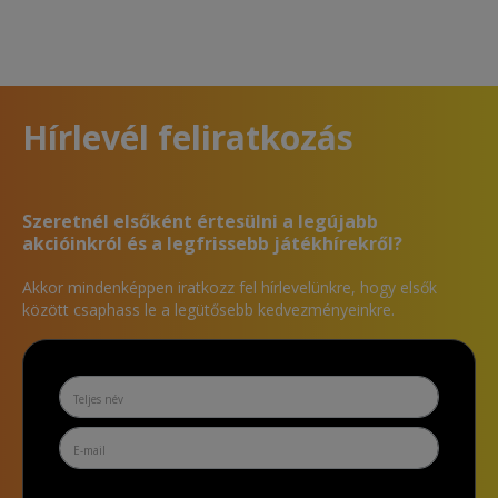
Hírlevél feliratkozás
Szeretnél elsőként értesülni a legújabb
akcióinkról és a legfrissebb játékhírekről?
Akkor mindenképpen iratkozz fel hírlevelünkre, hogy elsők
között csaphass le a legütősebb kedvezményeinkre.