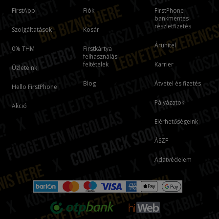
FirstApp
Fiók
FirstPhone
bankmentes
részletfizetés
Szolgáltatások
Kosár
Áruhitel
0% THM
Firstkártya
felhasználási
feltételek
Karrier
Üzleteink
Blog
Átvétel és fizetés
Hello FirstPhone
Pályázatok
Akció
Elérhetőségeink
ÁSZF
Adatvédelem