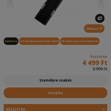
‹
›
F
300 pont
Raktáron
2-4 munkanapon belül nálad
30 napos pénzvisszafizetés
Összesen
4 499 Ft
5 999 Ft
Személyre szabás
Kosárba
RÉSZLETEK