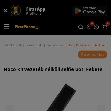
FirstApp
FirstPhone
45
0
Kezdőoldal
|
Kategóriák
|
Selfie stick
|
Hoco K4 vezeték nélküli selfie 
Összehasonlítás
Hoco K4 vezeték nélküli selfie bot, Fekete