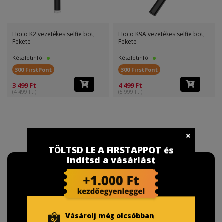
Hoco K2 vezetékes selfie bot,
Hoco K9A vezetékes selfie bot,
Fekete
Fekete
Készletinfó:
Készletinfó:
300 FirstPont
300 FirstPont
3 499 Ft
4 499 Ft
(4 499 Ft )
(5 999 Ft )
TÖLTSD LE A FIRSTAPPOT és
indítsd a vásárlást
Vásárolj még olcsóbban