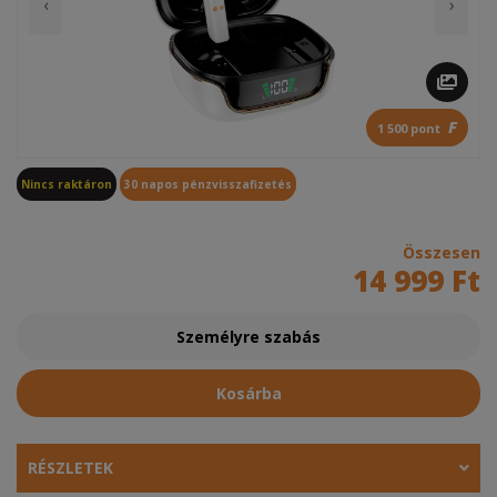
‹
›
F
1 500 pont
Nincs raktáron
30 napos pénzvisszafizetés
Összesen
14 999 Ft
Személyre szabás
Kosárba
RÉSZLETEK