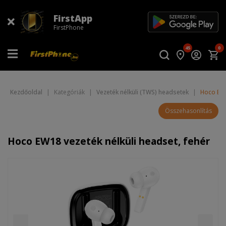
FirstApp
FirstPhone
45
0
Kezdőoldal
|
Kategóriák
|
Vezeték nélküli (TWS) headsetek
|
Hoco EW1
Összehasonlítás
Hoco EW18 vezeték nélküli headset, fehér