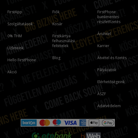
FirstApp
Fiók
FirstPhone
bankmentes
részletfizetés
Szolgáltatások
Kosár
Áruhitel
0% THM
Firstkártya
felhasználási
feltételek
Karrier
Üzleteink
Blog
Átvétel és fizetés
Hello FirstPhone
Pályázatok
Akció
Elérhetőségeink
ÁSZF
Adatvédelem