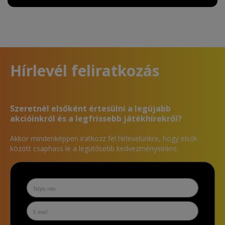
Hírlevél feliratkozás
Szeretnél elsőként értesülni a legújabb
akcióinkról és a legfrissebb játékhírekről?
Akkor mindenképpen iratkozz fel hírlevelünkre, hogy elsők
között csaphass le a legütősebb kedvezményeinkre.