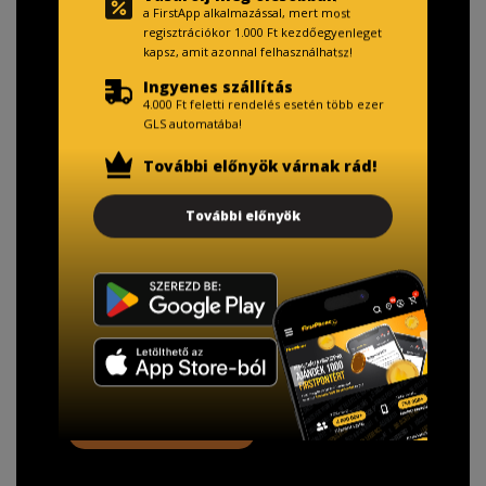
a FirstApp alkalmazással, mert most
regisztrációkor 1.000 Ft kezdőegyenleget
kapsz, amit azonnal felhasználhatsz!
Ingyenes szállítás
4.000 Ft feletti rendelés esetén több ezer
GLS automatába!
További előnyök várnak rád!
TISZTELT VÁSÁRLÓNK!
További előnyök
Fizetésnél kérje az ingyenes adattörlő kódot
adatainak biztonsága érdekében!
A Kormány döntése alapján a kereskedő minden tartós
adathordozó termék vásárlásakor köteles ingyenes
adattörlő kódot biztosítani.
További információ