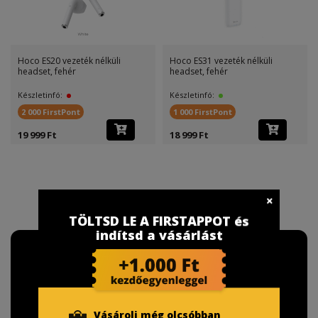
Hoco ES20 vezeték nélküli
Hoco ES31 vezeték nélküli
headset, fehér
headset, fehér
Készletinfó:
Készletinfó:
2 000 FirstPont
1 000 FirstPont
19 999 Ft
18 999 Ft
TÖLTSD LE A FIRSTAPPOT és
indítsd a vásárlást
Vásárolj még olcsóbban