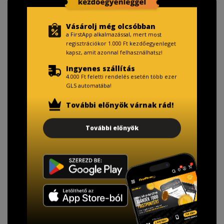
Vásárolj még olcsóbban
a FirstApp alkalmazással, mert most
regisztrációkor 1.000 Ft kezdőegyenleget
kapsz, amit azonnal felhasználhatsz!
Ingyenes szállítás
4.000 Ft feletti rendelés esetén több ezer
GLS automatába!
További előnyök várnak rád!
További előnyök
TISZTELT VÁSÁRLÓNK!
Fizetésnél kérje az ingyenes adattörlő kódot
adatainak biztonsága érdekében!
A Kormány döntése alapján a kereskedő minden tartós
adathordozó termék vásárlásakor köteles ingyenes
adattörlő kódot biztosítani.