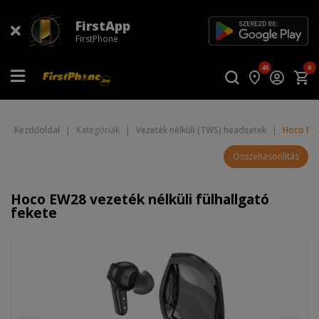
FirstApp
FirstPhone
45
0
Kezdőoldal
|
Kategóriák
|
Vezeték nélküli (TWS) headsetek
|
Hoco EW2
Összehasonlítás
Hoco EW28 vezeték nélküli fülhallgató
fekete