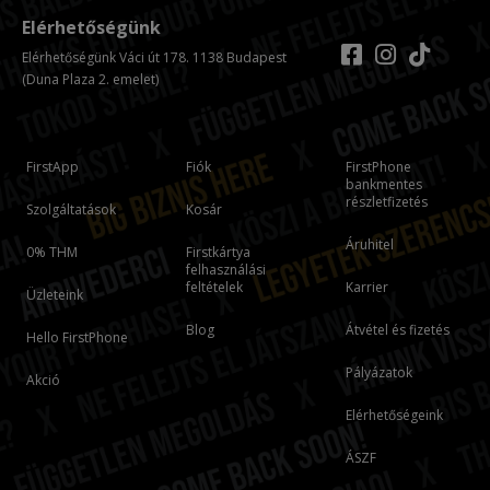
Elérhetőségünk
Elérhetőségünk Váci út 178. 1138 Budapest
(Duna Plaza 2. emelet)
FirstApp
Fiók
FirstPhone
bankmentes
részletfizetés
Szolgáltatások
Kosár
Áruhitel
0% THM
Firstkártya
felhasználási
feltételek
Karrier
Üzleteink
Blog
Átvétel és fizetés
Hello FirstPhone
Pályázatok
Akció
Elérhetőségeink
ÁSZF