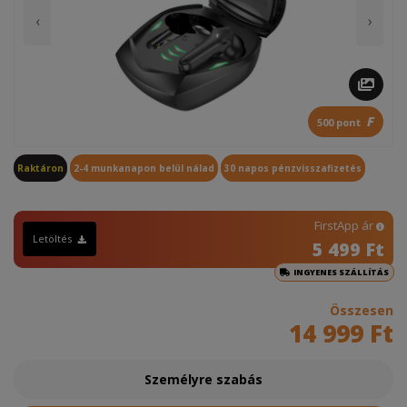
‹
›
F
500 pont
Raktáron
2-4 munkanapon belül nálad
30 napos pénzvisszafizetés
FirstApp ár
Letöltés
5 499 Ft
INGYENES SZÁLLÍTÁS
Összesen
14 999 Ft
Személyre szabás