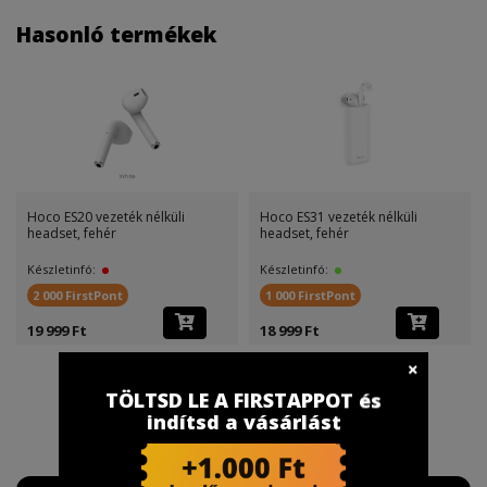
Hasonló termékek
Hoco ES20 vezeték nélküli
Hoco ES31 vezeték nélküli
headset, fehér
headset, fehér
Készletinfó:
Készletinfó:
2 000 FirstPont
1 000 FirstPont
19 999 Ft
18 999 Ft
TÖLTSD LE A FIRSTAPPOT és
indítsd a vásárlást