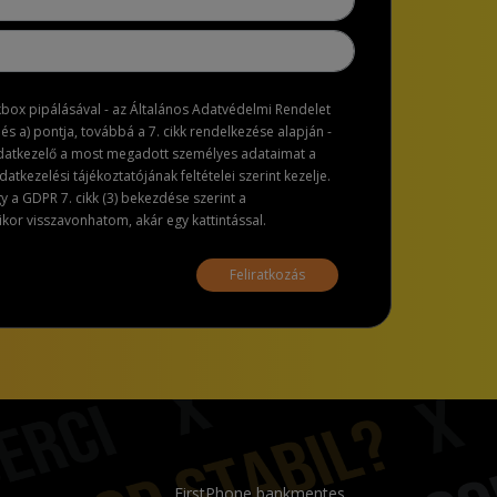
ckbox pipálásával - az Általános Adatvédelmi Rendelet
dés a) pontja, továbbá a 7. cikk rendelkezése alapján -
adatkezelő a most megadott személyes adataimat a
atkezelési tájékoztatójának feltételei szerint kezelje.
a GDPR 7. cikk (3) bekezdése szerint a
or visszavonhatom, akár egy kattintással.
Feliratkozás
FirstPhone bankmentes