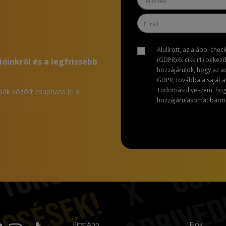
Alulírott, az alábbi che
(GDPR) 6. cikk (1) bekez
ióinkról és a legfrissebb
hozzájárulok, hogy az 
GDPR, továbbá a saját ad
Tudomásul veszem, hogy 
lsők között csaphass le a
hozzájárulásomat bármik
FirstApp
Fiók