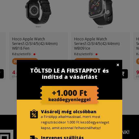
Hoco Apple Watch
Hoco Apple Watch
H
Series1/2/3/4/5(42/44mm)
Series1/2/3/4/5(42/44mm)
S
WB18 Fen
WB09 Ice
W
Készletinfó:
Készletinfó:
K
300 FirstPont
200 FirstPont
TÖLTSD LE A FIRSTAPPOT és
4 499 Ft
3 499 Ft
9
indítsd a vásárlást
(7 499 Ft )
(5 499 Ft )
(1
Vásárolj még olcsóbban
a FirstApp alkalmazással, mert most
regisztrációkor 1.000 Ft kezdőegyenleget
kapsz, amit azonnal felhasználhatsz!
TISZTELT VÁSÁRLÓNK!
Ingyenes szállítás