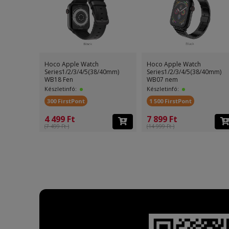
Hoco Apple Watch
Hoco Apple Watch
Series1/2/3/4/5(38/40mm)
Series1/2/3/4/5(38/40mm)
WB18 Fen
WB07 nem
Készletinfó:
Készletinfó:
300 FirstPont
1 500 FirstPont
4 499 Ft
7 899 Ft
(7 499 Ft )
(14 999 Ft )