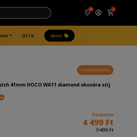
45
0
one!
GY.I.K
Akció
Összehasonlítás
atch 41mm HOCO WA11 diamond okosóra szíj
tés
Összesen
4 499 Ft
7 499 Ft