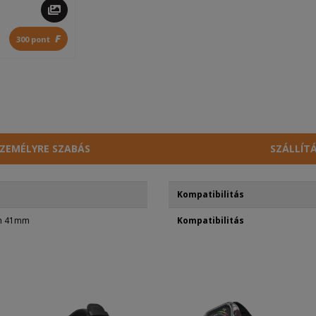
F
300 pont
ZEMÉLYRE SZABÁS
SZÁLLÍT
Kompatibilitás
ch 41mm
Kompatibilitás