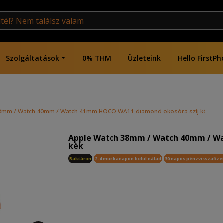
Szolgáltatások
0% THM
Üzleteink
Hello FirstPh
8mm / Watch 40mm / Watch 41mm HOCO WA11 diamond okosóra szíj kék
Apple Watch 38mm / Watch 40mm / W
kék
Raktáron
2-4 munkanapon belül nálad
30 napos pénzvisszafize