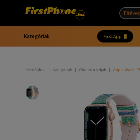
Kategóriák
FirstApp
Kezdőoldal
|
Kategóriák
|
Okosóra szíjak
|
Apple Watch 3