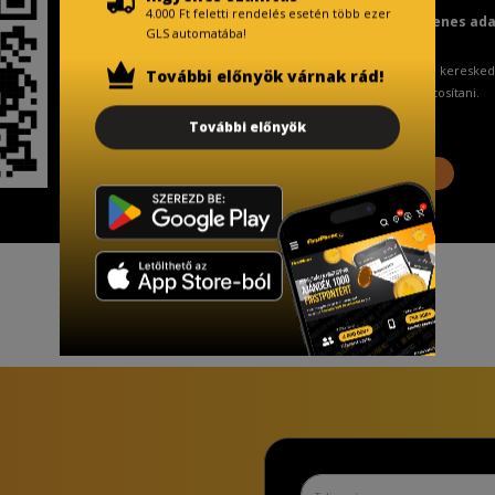
4.000 Ft feletti rendelés esetén több ezer
Fizetésnél kérje az ingyenes ad
GLS automatába!
A Kormány döntése alapján a keresked
További előnyök várnak rád!
ingyenes adattörlő kódot biztosítani.
További előnyök
További információ