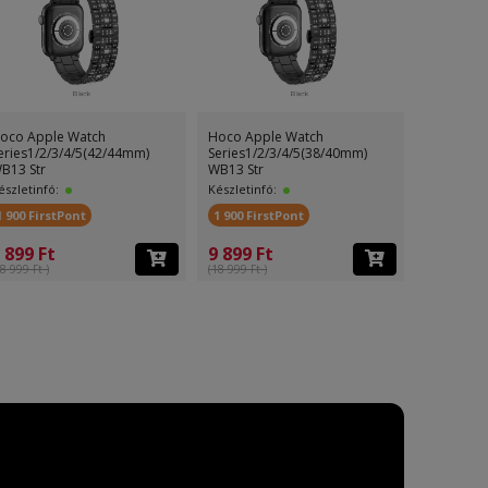
oco Apple Watch
Hoco Apple Watch
Hoco App
eries1/2/3/4/5(42/44mm)
Series1/2/3/4/5(38/40mm)
Series1/2
B13 Str
WB13 Str
WB09 Ice
észletinfó:
Készletinfó:
Készletinf
1 900 FirstPont
1 900 FirstPont
200 First
 899 Ft
9 899 Ft
3 499 F
8 999 Ft )
(18 999 Ft )
(5 499 Ft )