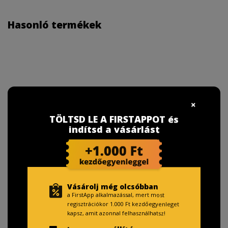
Hasonló termékek
TÖLTSD LE A FIRSTAPPOT és
indítsd a vásárlást
Vásárolj még olcsóbban
a FirstApp alkalmazással, mert most
regisztrációkor 1.000 Ft kezdőegyenleget
kapsz, amit azonnal felhasználhatsz!