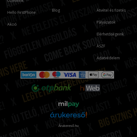
Üzleteink
Blog
Átvétel és fizetés
Hello FirstPhone
Pályázatok
Akció
Elérhetőségeink
ÁSZF
Adatvédelem
Árukereső.hu