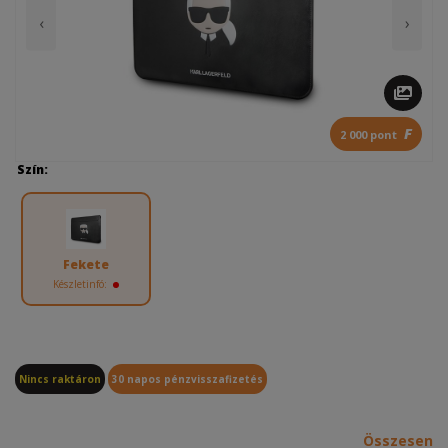
‹
›
F
2 000 pont
Szín:
Fekete
Készletinfó:
Nincs raktáron
30 napos pénzvisszafizetés
Összesen