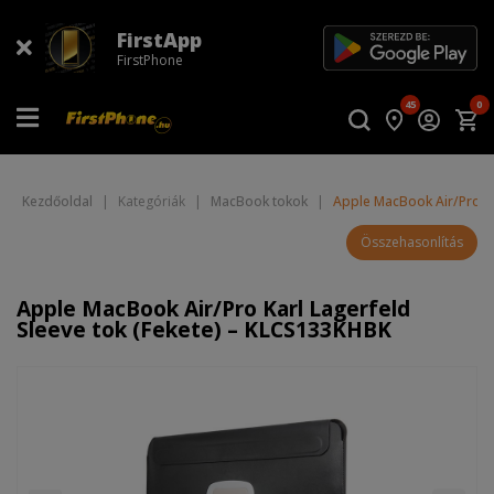
FirstApp
FirstPhone
45
0
Kezdőoldal
|
Kategóriák
|
MacBook tokok
|
Apple MacBook Air/Pro Ka
Összehasonlítás
Apple MacBook Air/Pro Karl Lagerfeld
Sleeve tok (Fekete) – KLCS133KHBK