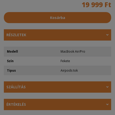
19 999 Ft
Kosárba
RÉSZLETEK
Modell
MacBook Air/Pro
Szín
Fekete
Tipus
Airpods tok
SZÁLLÍTÁS
ÉRTÉKELÉS