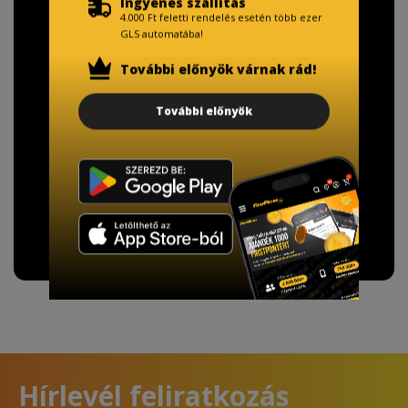
Ingyenes szállítás
4.000 Ft feletti rendelés esetén több ezer
TISZTELT VÁSÁRLÓNK!
GLS automatába!
Fizetésnél kérje az ingyenes adattörlő kódot
További előnyök várnak rád!
adatainak biztonsága érdekében!
További előnyök
A Kormány döntése alapján a kereskedő minden tartós
adathordozó termék vásárlásakor köteles ingyenes
adattörlő kódot biztosítani.
További információ
Hírlevél feliratkozás