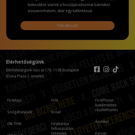
bekezdése szerint a hozzájárulásomat bármikor
visszavonhatom, akár egy kattintással.
Feliratkozás
Elérhetőségünk
Elérhetőségünk Váci út 178. 1138 Budapest
(Duna Plaza 2. emelet)
FirstApp
Fiók
FirstPhone
bankmentes
részletfizetés
Szolgáltatások
Kosár
Áruhitel
0% THM
Firstkártya
felhasználási
feltételek
Karrier