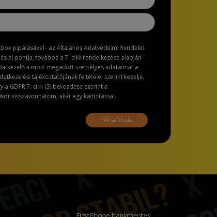
ckbox pipálásával - az Általános Adatvédelmi Rendelet
dés a) pontja, továbbá a 7. cikk rendelkezése alapján -
adatkezelő a most megadott személyes adataimat a
atkezelési tájékoztatójának feltételei szerint kezelje.
a GDPR 7. cikk (3) bekezdése szerint a
or visszavonhatom, akár egy kattintással.
Feliratkozás
FirstPhone bankmentes