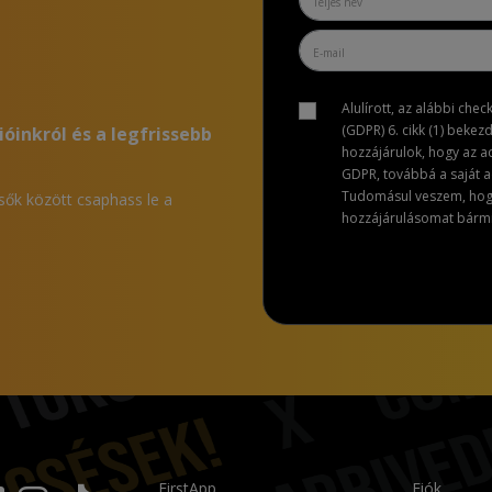
Alulírott, az alábbi che
(GDPR) 6. cikk (1) bekez
ióinkról és a legfrissebb
hozzájárulok, hogy az 
GDPR, továbbá a saját ad
Tudomásul veszem, hogy 
lsők között csaphass le a
hozzájárulásomat bármik
FirstApp
Fiók