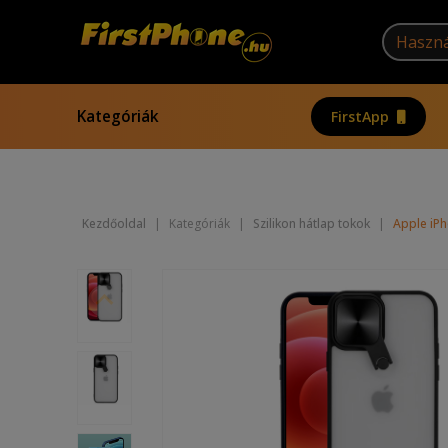
Kategóriák
FirstApp
Kezdőoldal
|
Kategóriák
|
Szilikon hátlap tokok
|
Apple iPh