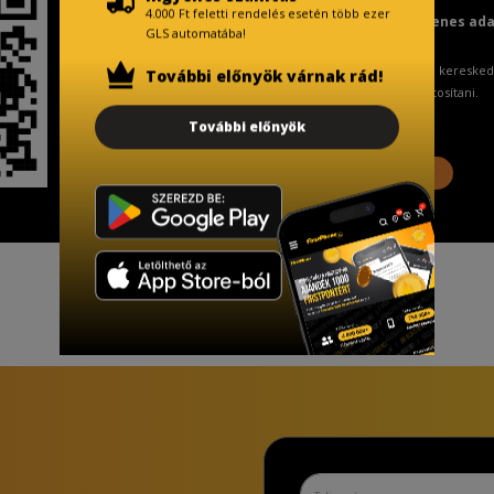
4.000 Ft feletti rendelés esetén több ezer
Fizetésnél kérje az ingyenes ad
GLS automatába!
A Kormány döntése alapján a keresked
További előnyök várnak rád!
ingyenes adattörlő kódot biztosítani.
További előnyök
További információ