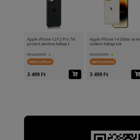
 2020/ SE
Apple iPhone 12/12 Pro Tel
Apple iPhone 14 Glitter aran
l
protect window hátlap t
szilikon hátlap tok
Készletinfó:
Készletinfó:
200 FirstPont
200 FirstPont
3 499 Ft
3 499 Ft