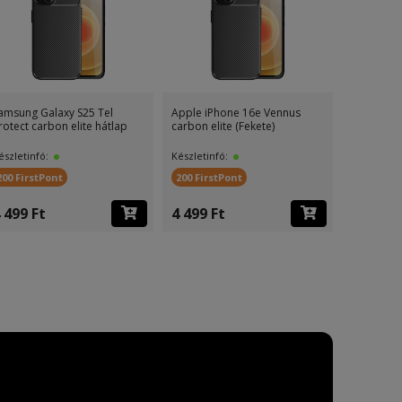
amsung Galaxy S25 Tel
Apple iPhone 16e Vennus
rotect carbon elite hátlap
carbon elite (Fekete)
észletinfó:
Készletinfó:
200 FirstPont
200 FirstPont
 499 Ft
4 499 Ft