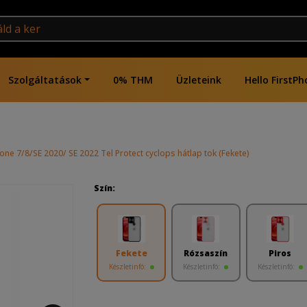
Szolgáltatások
0% THM
Üzleteink
Hello FirstPh
one 7/8/SE 2020/ SE 2022 Tel Protect cyclops hátlap tok (Fekete)
Szín:
Fekete
Rózsaszín
Piros
Készletinfó:
Készletinfó:
Készletinfó: