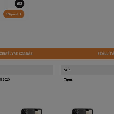
F
300 pont
ZEMÉLYRE SZABÁS
SZÁLLÍT
Szín
SE 2020
Tipus