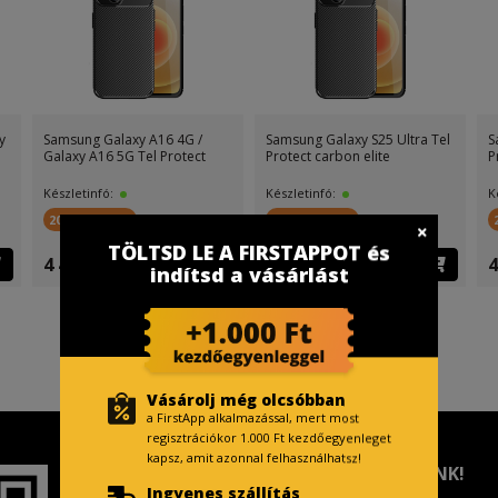
y
Samsung Galaxy A16 4G /
Samsung Galaxy S25 Ultra Tel
S
Galaxy A16 5G Tel Protect
Protect carbon elite
P
Készletinfó:
Készletinfó:
K
200 FirstPont
200 FirstPont
TÖLTSD LE A FIRSTAPPOT és
4 499 Ft
4 499 Ft
4
indítsd a vásárlást
Vásárolj még olcsóbban
a FirstApp alkalmazással, mert most
regisztrációkor 1.000 Ft kezdőegyenleget
kapsz, amit azonnal felhasználhatsz!
TISZTELT VÁSÁRLÓNK!
Ingyenes szállítás