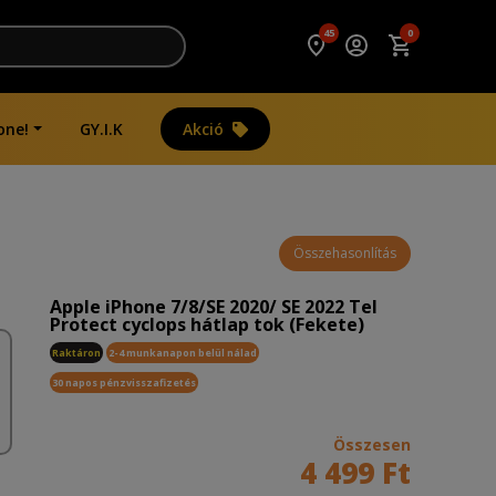
45
0
one!
GY.I.K
Akció
Összehasonlítás
Apple iPhone 7/8/SE 2020/ SE 2022 Tel
Protect cyclops hátlap tok (Fekete)
Raktáron
2-4 munkanapon belül nálad
30 napos pénzvisszafizetés
Összesen
4 499 Ft