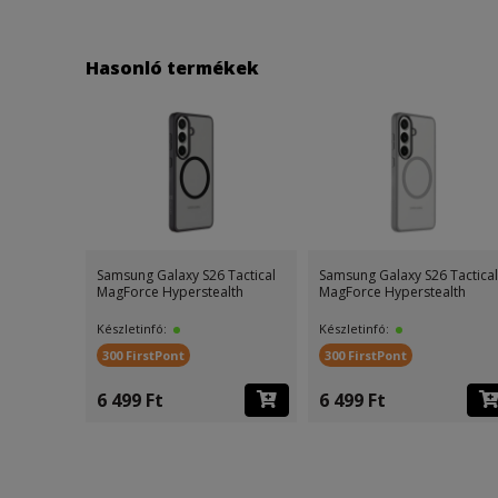
Hasonló termékek
Samsung Galaxy S26 Tactical
Samsung Galaxy S26 Tactical
MagForce Hyperstealth
MagForce Hyperstealth
Készletinfó:
Készletinfó:
300 FirstPont
300 FirstPont
6 499 Ft
6 499 Ft