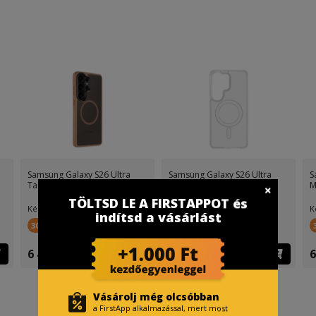
Samsung Galaxy S26 Ultra
Samsung Galaxy S26 Ultra
S
Tactical MagForce Hyperst
Tactical MagForce MagSafe
M
TÖLTSD LE A FIRSTAPPOT és
Készletinfó:
Készletinfó:
K
indítsd a vásárlást
300 FirstPont
300 FirstPont
6 499 Ft
6 899 Ft
6
Vásárolj még olcsóbban
a FirstApp alkalmazással, mert most