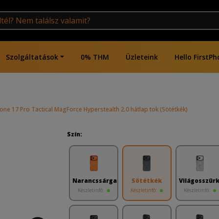
Szolgáltatások
0% THM
Üzleteink
Hello FirstPh
one 17 Pro Tactical MagForce Hyperstealth 2.0 hátlap tok (Sötétkék)
Szín:
Narancssárga
Sötétkék
Világosszür
Készletinfó:
Készletinfó:
Készletinfó: