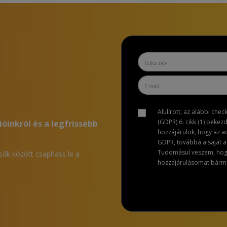
Alulírott, az alábbi che
(GDPR) 6. cikk (1) bekez
ióinkról és a legfrissebb
hozzájárulok, hogy az 
GDPR, továbbá a saját ad
Tudomásul veszem, hogy 
lsők között csaphass le a
hozzájárulásomat bármik