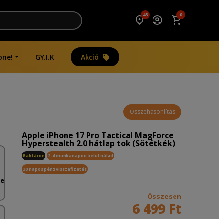
45
0
one!
GY.I.K
Akció
Összehasonlítás
Apple iPhone 17 Pro Tactical MagForce
Hyperstealth 2.0 hátlap tok (Sötétkék)
Raktáron
2-4 munkanapon belül nálad
30 napos pénzvisszafizetés
ke
Összesen
6 499 Ft