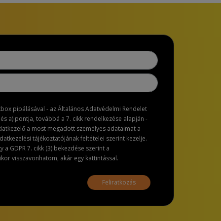
ckbox pipálásával - az Általános Adatvédelmi Rendelet
dés a) pontja, továbbá a 7. cikk rendelkezése alapján -
adatkezelő a most megadott személyes adataimat a
atkezelési tájékoztatójának feltételei szerint kezelje.
a GDPR 7. cikk (3) bekezdése szerint a
or visszavonhatom, akár egy kattintással.
Feliratkozás