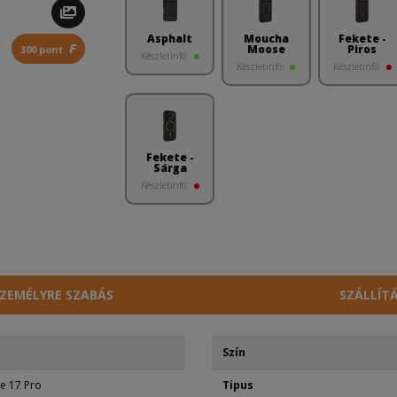
Asphalt
Moucha
Fekete -
F
Moose
Piros
300 pont
Készletinfó:
Készletinfó:
Készletinfó:
Fekete -
Sárga
Készletinfó:
ZEMÉLYRE SZABÁS
SZÁLLÍT
Szín
e 17 Pro
Tipus