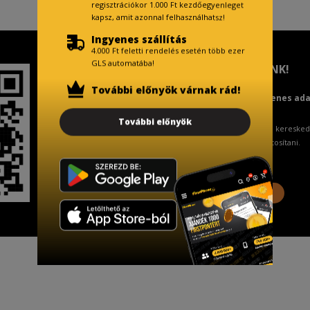
regisztrációkor 1.000 Ft kezdőegyenleget
kapsz, amit azonnal felhasználhatsz!
Ingyenes szállítás
4.000 Ft feletti rendelés esetén több ezer
GLS automatába!
TISZTELT VÁSÁRLÓNK!
További előnyök várnak rád!
Fizetésnél kérje az ingyenes ad
További előnyök
A Kormány döntése alapján a keresked
ingyenes adattörlő kódot biztosítani.
További információ