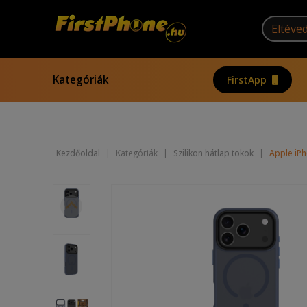
Kategóriák
FirstApp
Kezdőoldal
|
Kategóriák
|
Szilikon hátlap tokok
|
Apple iPh