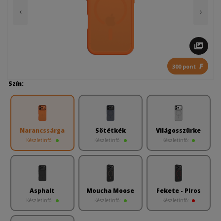
‹
›
F
300 pont
Szín:
Narancssárga
Sötétkék
Világosszürke
Készletinfó:
Készletinfó:
Készletinfó:
Asphalt
Moucha Moose
Fekete - Piros
Készletinfó:
Készletinfó:
Készletinfó: