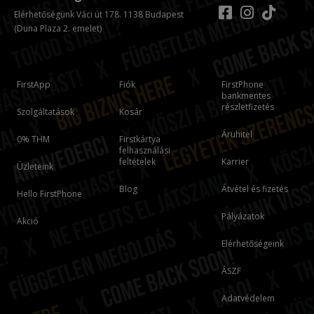
Elérhetőségünk Váci út 178. 1138 Budapest
(Duna Plaza 2. emelet)
FirstApp
Fiók
FirstPhone
bankmentes
részletfizetés
Szolgáltatások
Kosár
Áruhitel
0% THM
Firstkártya
felhasználási
feltételek
Karrier
Üzleteink
Blog
Átvétel és fizetés
Hello FirstPhone
Pályázatok
Akció
Elérhetőségeink
ÁSZF
Adatvédelem