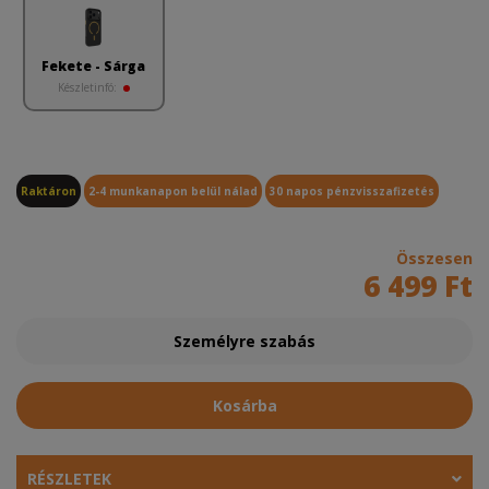
Fekete - Sárga
Készletinfó:
Raktáron
2-4 munkanapon belül nálad
30 napos pénzvisszafizetés
Összesen
6 499 Ft
Személyre szabás
Kosárba
RÉSZLETEK