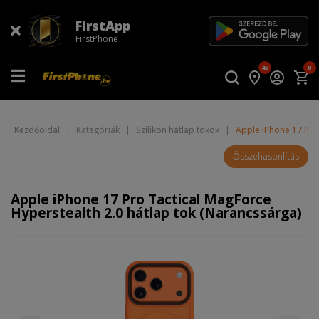
FirstApp
FirstPhone
45
0
Kezdőoldal
|
Kategóriák
|
Szilikon hátlap tokok
|
Apple iPhone 17 Pro
Összehasonlítás
Apple iPhone 17 Pro Tactical MagForce
Hyperstealth 2.0 hátlap tok (Narancssárga)