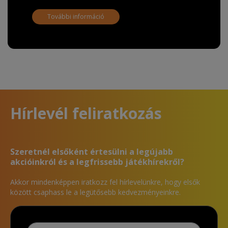
További információ
Hírlevél feliratkozás
Szeretnél elsőként értesülni a legújabb
akcióinkról és a legfrissebb játékhírekről?
Akkor mindenképpen iratkozz fel hírlevelünkre, hogy elsők
között csaphass le a legütősebb kedvezményeinkre.