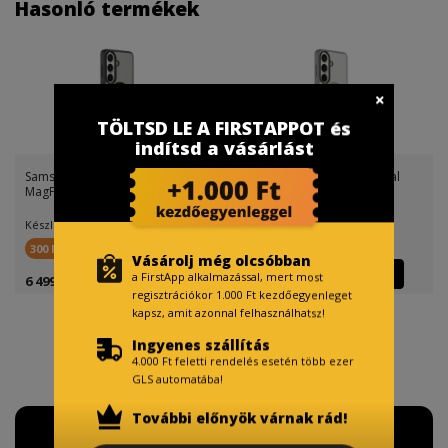
Hasonló termékek
TÖLTSD LE A FIRSTAPPOT és
indítsd a vásárlást
Samsung Galaxy S26 Tactical
Samsung Galaxy S26 Tactical
MagForce Hyperstealth
MagForce Hyperstealth
Készletinfó:
Készletinfó:
300 FirstPont
300 FirstPont
Vásárolj még olcsóbban
a FirstApp alkalmazással, mert most
6 499 Ft
6 499 Ft
regisztrációkor 1.000 Ft kezdőegyenleget
kapsz, amit azonnal felhasználhatsz!
Ingyenes szállítás
4.000 Ft feletti rendelés esetén több ezer
GLS automatába!
További előnyök várnak rád!