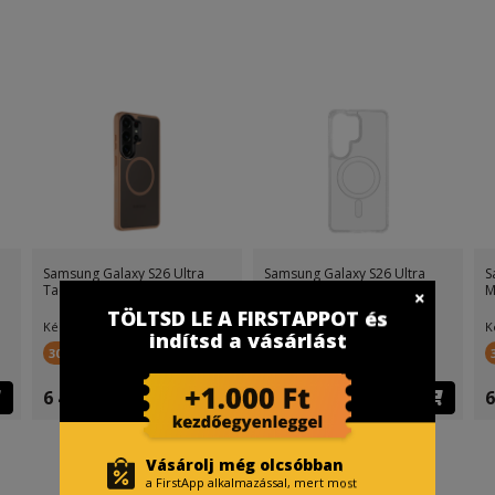
Samsung Galaxy S26 Ultra
Samsung Galaxy S26 Ultra
S
Tactical MagForce Hyperst
Tactical MagForce MagSafe
M
TÖLTSD LE A FIRSTAPPOT és
Készletinfó:
Készletinfó:
K
indítsd a vásárlást
300 FirstPont
300 FirstPont
6 499 Ft
6 899 Ft
6
Vásárolj még olcsóbban
a FirstApp alkalmazással, mert most