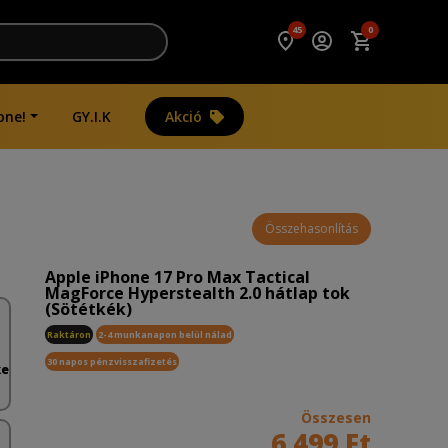
45
0
one!
GY.I.K
Akció
Összehasonlítás
Apple iPhone 17 Pro Max Tactical
MagForce Hyperstealth 2.0 hátlap tok
(Sötétkék)
Raktáron
2-4 munkanapon belül nálad
30 napos pénzvisszafizetés
ke
Összesen
6 499 Ft