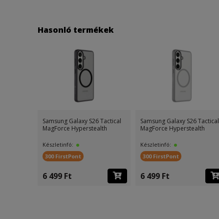
Hasonló termékek
Samsung Galaxy S26 Tactical
Samsung Galaxy S26 Tactical
MagForce Hyperstealth
MagForce Hyperstealth
Készletinfó:
Készletinfó:
300 FirstPont
300 FirstPont
6 499 Ft
6 499 Ft