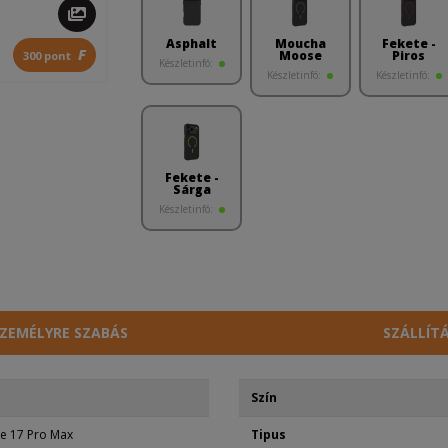
Asphalt
Moucha
Fekete -
F
Moose
Piros
300 pont
Készletinfó:
Készletinfó:
Készletinfó:
Fekete -
Sárga
Készletinfó:
ZEMÉLYRE SZABÁS
SZÁLLÍT
Szín
e 17 Pro Max
Tipus