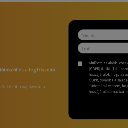
Alulírott, az alábbi che
(GDPR) 6. cikk (1) bekez
ióinkról és a legfrissebb
hozzájárulok, hogy az 
GDPR, továbbá a saját ad
Tudomásul veszem, hogy 
lsők között csaphass le a
hozzájárulásomat bármik