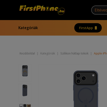
Kategóriák
FirstApp
Kezdőoldal
|
Kategóriák
|
Szilikon hátlap tokok
|
Apple iPh