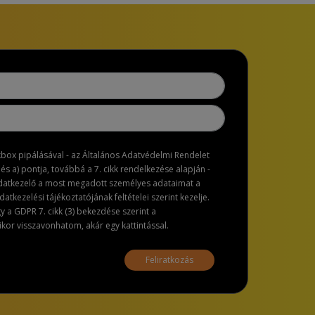
ckbox pipálásával - az Általános Adatvédelmi Rendelet
dés a) pontja, továbbá a 7. cikk rendelkezése alapján -
adatkezelő a most megadott személyes adataimat a
atkezelési tájékoztatójának feltételei szerint kezelje.
a GDPR 7. cikk (3) bekezdése szerint a
or visszavonhatom, akár egy kattintással.
Feliratkozás