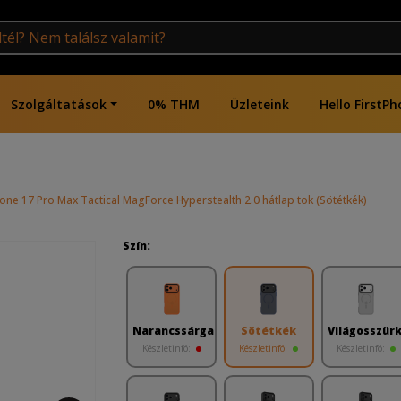
Szolgáltatások
0% THM
Üzleteink
Hello FirstPh
one 17 Pro Max Tactical MagForce Hyperstealth 2.0 hátlap tok (Sötétkék)
Szín:
Narancssárga
Sötétkék
Világosszür
Készletinfó:
Készletinfó:
Készletinfó: