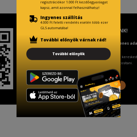
regisztrációkor 1.000 Ft kezdőegyenleget
kapsz, amit azonnal felhasználhatsz!
Ingyenes szállítás
4.000 Ft feletti rendelés esetén több ezer
GLS automatába!
TISZTELT VÁSÁRLÓNK!
További előnyök várnak rád!
Fizetésnél kérje az ingyenes ad
További előnyök
A Kormány döntése alapján a keresked
ingyenes adattörlő kódot biztosítani.
További információ