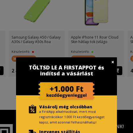
Samsung Galaxy A50 / Galaxy
Apple iPhone 11 Roar Cloud
A
A30s / Galaxy A50s Roa
Skin hátlap tok (világo
S
Készletinfó:
Készletinfó:
K
300 FirstPont
300 FirstPont
TÖLTSD LE A FIRSTAPPOT és
2 499 Ft
4 899 Ft
4
indítsd a vásárlást
Vásárolj még olcsóbban
a FirstApp alkalmazással, mert most
regisztrációkor 1.000 Ft kezdőegyenleget
kapsz, amit azonnal felhasználhatsz!
TISZTELT VÁSÁRLÓNK!
Ingyenes szállítás