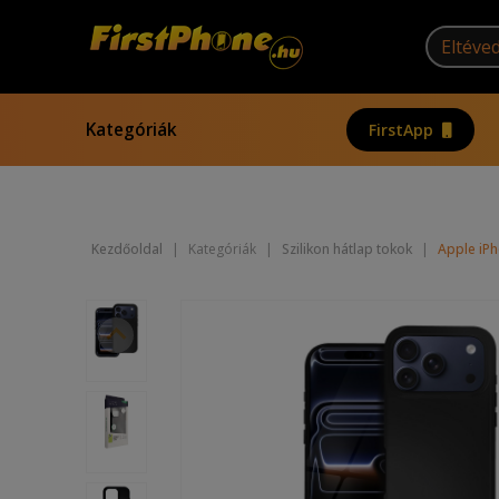
Kategóriák
FirstApp
Kezdőoldal
|
Kategóriák
|
Szilikon hátlap tokok
|
Apple iPh