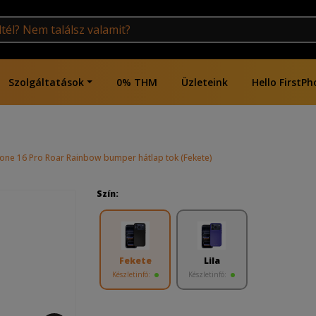
Szolgáltatások
0% THM
Üzleteink
Hello FirstPh
one 16 Pro Roar Rainbow bumper hátlap tok (Fekete)
Szín:
Fekete
Lila
Készletinfó:
Készletinfó: