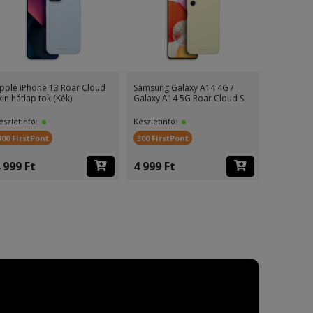
pple iPhone 13 Roar Cloud
Samsung Galaxy A14 4G /
Apple iPh
kin hátlap tok (Kék)
Galaxy A14 5G Roar Cloud S
Cloud Skin
észletinfó:
Készletinfó:
Készletinf
300 FirstPont
300 FirstPont
300 First
 999 Ft
4 999 Ft
4 999 F