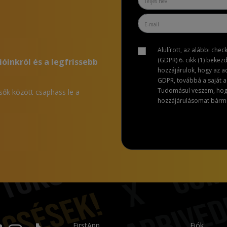
Alulírott, az alábbi che
(GDPR) 6. cikk (1) bekez
ióinkról és a legfrissebb
hozzájárulok, hogy az 
GDPR, továbbá a saját ad
Tudomásul veszem, hogy 
lsők között csaphass le a
hozzájárulásomat bármik
FirstApp
Fiók