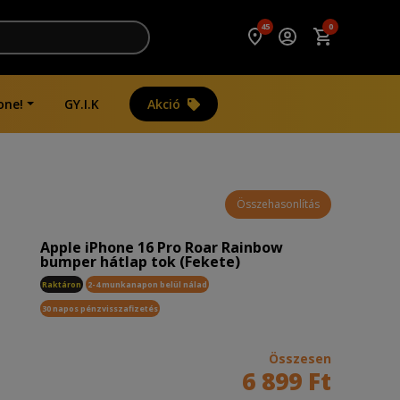
45
0
one!
GY.I.K
Akció
Összehasonlítás
Apple iPhone 16 Pro Roar Rainbow
bumper hátlap tok (Fekete)
Raktáron
2-4 munkanapon belül nálad
30 napos pénzvisszafizetés
Összesen
6 899 Ft