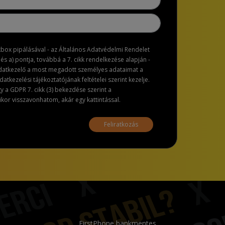
ckbox pipálásával - az Általános Adatvédelmi Rendelet
dés a) pontja, továbbá a 7. cikk rendelkezése alapján -
adatkezelő a most megadott személyes adataimat a
atkezelési tájékoztatójának feltételei szerint kezelje.
a GDPR 7. cikk (3) bekezdése szerint a
or visszavonhatom, akár egy kattintással.
Feliratkozás
FirstPhone bankmentes