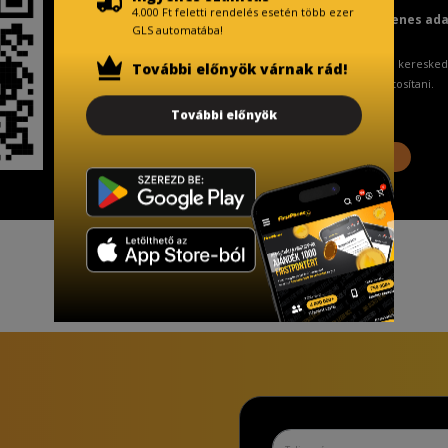
4.000 Ft feletti rendelés esetén több ezer
Fizetésnél kérje az ingyenes ad
GLS automatába!
A Kormány döntése alapján a keresked
További előnyök várnak rád!
ingyenes adattörlő kódot biztosítani.
További előnyök
További információ