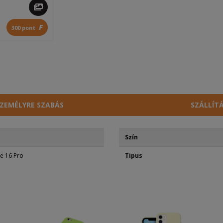
F
300 pont
ZEMÉLYRE SZABÁS
SZÁLLÍT
Szín
e 16 Pro
Tipus