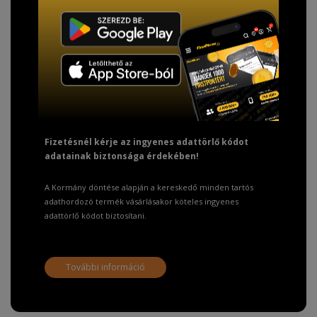
TISZTELT VÁSÁRLÓNK!
Fizetésnél kérje az ingyenes adattörlő kódot
adatainak biztonsága érdekében!
A Kormány döntése alapján a kereskedő minden tartós
adathordozó termék vásárlásakor köteles ingyenes
adattörlő kódot biztosítani.
További információ