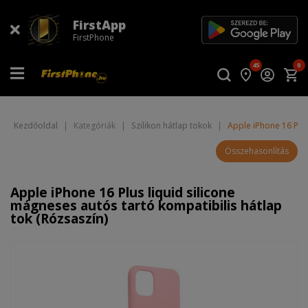
FirstApp
FirstPhone
45
0
Kezdőoldal
|
Kategóriák
|
Szilikon hátlap tokok
|
Apple iPhone 16 Plus
Összehasonlítás
Apple iPhone 16 Plus liquid silicone
mágneses autós tartó kompatibilis hátlap
tok (Rózsaszín)