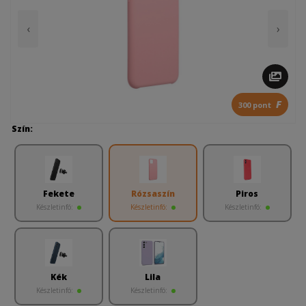
‹
›
F
300 pont
Szín:
Fekete
Rózsaszín
Piros
Készletinfó:
Készletinfó:
Készletinfó:
Kék
Lila
Készletinfó:
Készletinfó: