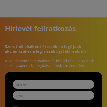
Hírlevél feliratkozás
Szeretnél elsőként értesülni a legújabb
akcióinkról és a legfrissebb játékhírekről?
Akkor mindenképpen iratkozz fel hírlevelünkre, hogy elsők
között csaphass le a legütősebb kedvezményeinkre.