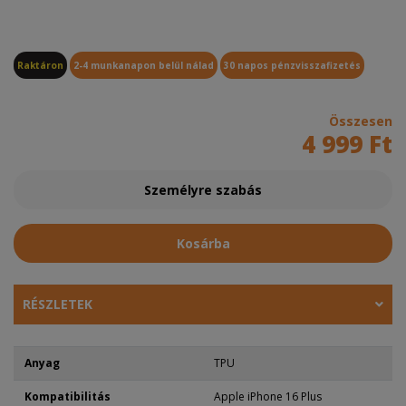
Raktáron
2-4 munkanapon belül nálad
30 napos pénzvisszafizetés
Összesen
4 999 Ft
Személyre szabás
Kosárba
RÉSZLETEK
Anyag
TPU
Kompatibilitás
Apple iPhone 16 Plus