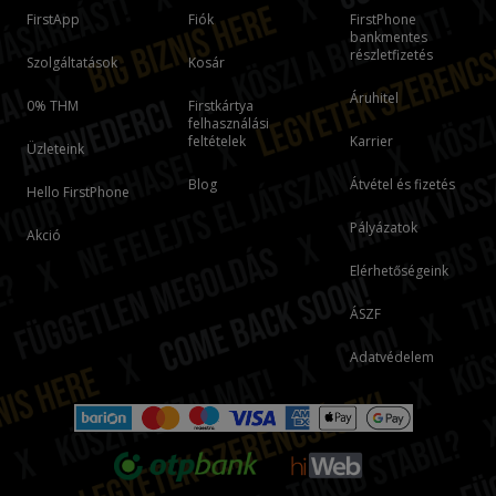
FirstApp
Fiók
FirstPhone
bankmentes
részletfizetés
Szolgáltatások
Kosár
Áruhitel
0% THM
Firstkártya
felhasználási
feltételek
Karrier
Üzleteink
Blog
Átvétel és fizetés
Hello FirstPhone
Pályázatok
Akció
Elérhetőségeink
ÁSZF
Adatvédelem