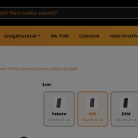
Szolgáltatások
0% THM
Üzleteink
Hello FirstPh
one 16 Plus colored buttons hátlap tok (Kék)
Szín:
Fekete
Kék
Zöld
Készletinfó:
Készletinfó:
Készletinfó: