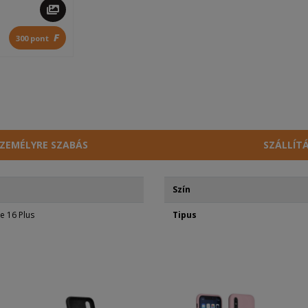
F
300 pont
ZEMÉLYRE SZABÁS
SZÁLLÍT
Szín
e 16 Plus
Tipus