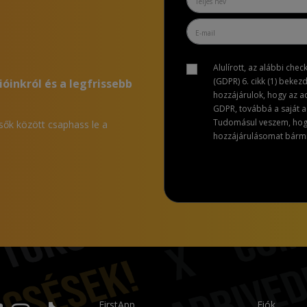
Alulírott, az alábbi che
(GDPR) 6. cikk (1) bekez
ióinkról és a legfrissebb
hozzájárulok, hogy az 
GDPR, továbbá a saját ad
Tudomásul veszem, hogy 
lsők között csaphass le a
hozzájárulásomat bármik
FirstApp
Fiók