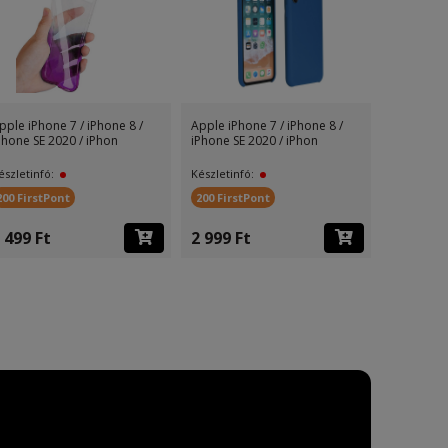
pple iPhone 7 / iPhone 8 /
Apple iPhone 7 / iPhone 8 /
Huawei P 
Phone SE 2020 / iPhon
iPhone SE 2020 / iPhon
10 Lite om
észletinfó:
Készletinfó:
Készletinf
200 FirstPont
200 FirstPont
400 First
 499 Ft
2 999 Ft
3 499 F