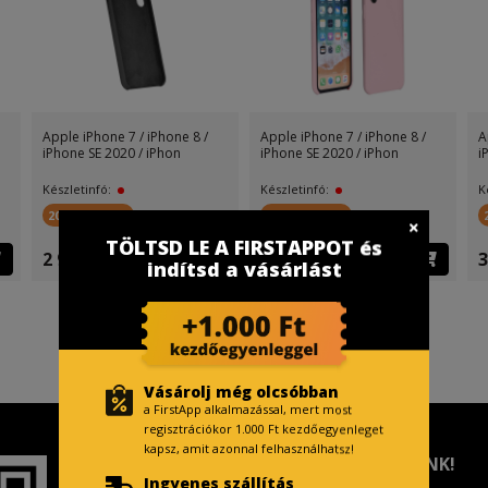
Apple iPhone 7 / iPhone 8 /
Apple iPhone 7 / iPhone 8 /
A
iPhone SE 2020 / iPhon
iPhone SE 2020 / iPhon
i
Készletinfó:
Készletinfó:
K
200 FirstPont
200 FirstPont
TÖLTSD LE A FIRSTAPPOT és
2 999 Ft
2 999 Ft
3
indítsd a vásárlást
Vásárolj még olcsóbban
a FirstApp alkalmazással, mert most
regisztrációkor 1.000 Ft kezdőegyenleget
kapsz, amit azonnal felhasználhatsz!
TISZTELT VÁSÁRLÓNK!
Ingyenes szállítás