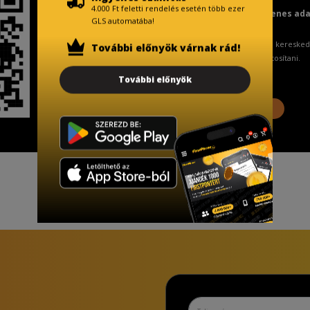
4.000 Ft feletti rendelés esetén több ezer
Fizetésnél kérje az ingyenes ad
GLS automatába!
A Kormány döntése alapján a keresked
További előnyök várnak rád!
ingyenes adattörlő kódot biztosítani.
További előnyök
További információ