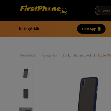
Kategóriák
FirstApp
Kezdőoldal
|
Kategóriák
|
Szilikon hátlap tokok
|
Apple iPh