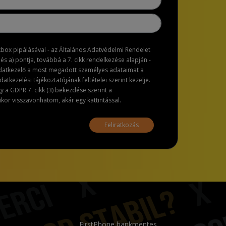
ckbox pipálásával - az Általános Adatvédelmi Rendelet
dés a) pontja, továbbá a 7. cikk rendelkezése alapján -
adatkezelő a most megadott személyes adataimat a
atkezelési tájékoztatójának feltételei szerint kezelje.
a GDPR 7. cikk (3) bekezdése szerint a
or visszavonhatom, akár egy kattintással.
Feliratkozás
FirstPhone bankmentes