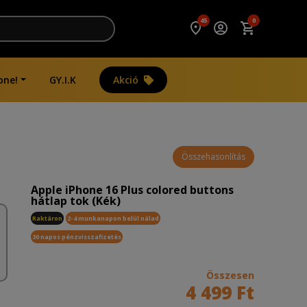
45
0
one!
GY.I.K
Akció
Összehasonlítás
Apple iPhone 16 Plus colored buttons
hátlap tok (Kék)
Raktáron
2-4 munkanapon belül nálad
30 napos pénzvisszafizetés
Összesen
4 499 Ft