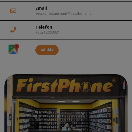
Email
kecskemet.auchan@firstphone.hu
Telefon
+36212003931
Indulás!