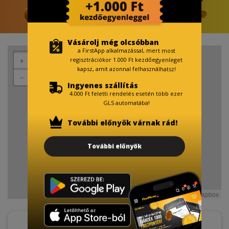
Vásárolj még olcsóbban
a FirstApp alkalmazással, mert most
regisztrációkor 1.000 Ft kezdőegyenleget
+
kapsz, amit azonnal felhasználhatsz!
−
Ingyenes szállítás
4.000 Ft feletti rendelés esetén több ezer
GLS automatába!
További előnyök várnak rád!
További előnyök
Leaflet
OpenStreetMap
Mapbox
| Map data ©
contributors, Imagery ©
Nyitvatartás