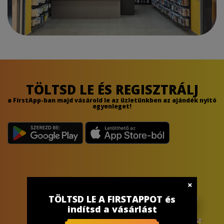
TÖLTSD LE ÉS REGISZTRÁLJ
a FirstApp-ban majd vásárold le az üzletünkben az ajándék nyitó
egyenleget!
TÖLTSD LE A FIRSTAPPOT és
indítsd a vásárlást