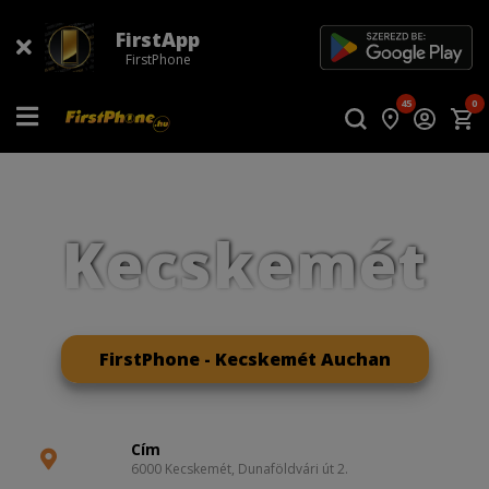
FirstApp
FirstPhone
45
0
Kecskemét
FirstPhone - Kecskemét Auchan
Cím
6000 Kecskemét, Dunaföldvári út 2.