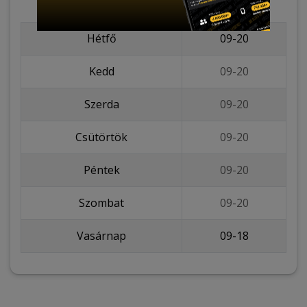
Hétfő
09-20
Kedd
09-20
Szerda
09-20
Csütörtök
09-20
Péntek
09-20
Szombat
09-20
Vasárnap
09-18