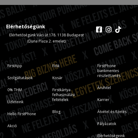
Elérhetőségünk
Elérhetőségünk Váci út 178. 1138 Budapest
(Duna Plaza 2. emelet)
FirstApp
Fiók
FirstPhone
bankmentes
részletfizetés
Szolgáltatások
Kosár
Áruhitel
0% THM
Firstkártya
felhasználási
feltételek
Karrier
Üzleteink
Blog
Átvétel és fizetés
Hello FirstPhone
Pályázatok
Akció
Elérhetőségeink