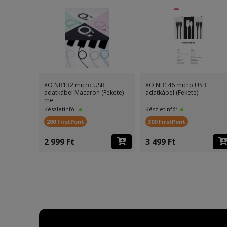
XO NB132 micro USB
XO NB146 micro USB
adatkábel Macaron (Fekete) –
adatkábel (Fekete)
me
Készletinfó:
Készletinfó:
200 FirstPont
300 FirstPont
2 999 Ft
3 499 Ft