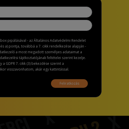
ckbox pipálásával - az Általános Adatvédelmi Rendelet
dés a) pontja, továbbá a 7. cikk rendelkezése alapján -
adatkezelő a most megadott személyes adataimat a
atkezelési tájékoztatójának feltételei szerint kezelje.
a GDPR 7. cikk (3) bekezdése szerint a
or visszavonhatom, akár egy kattintással.
Feliratkozás