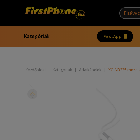
Kategóriák
FirstApp
Kezdőoldal
|
Kategóriák
|
Adatkábelek
|
XO NB225 micro US