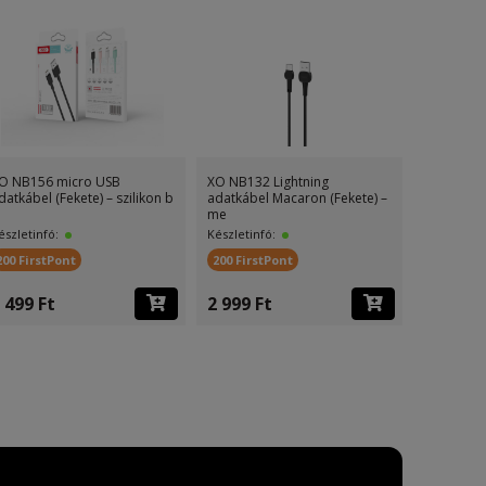
O NB156 micro USB
XO NB132 Lightning
XO NB132 
datkábel (Fekete) – szilikon b
adatkábel Macaron (Fekete) –
adatkábel
me
mer
észletinfó:
Készletinfó:
Készletinf
200 FirstPont
200 FirstPont
200 First
 499 Ft
2 999 Ft
2 999 F