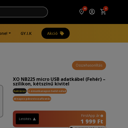
45
0
one!
GY.I.K
Akció
Összehasonlítás
XO NB225 micro USB adatkábel (Fehér) –
szilikon, kétszínű kivitel
Raktáron
2-4 munkanapon belül nálad
30 napos pénzvisszafizetés
FirstApp ár
Letöltés
1 999 Ft