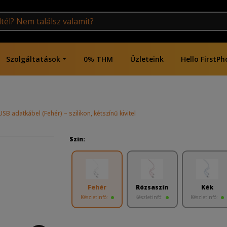
Szolgáltatások
0% THM
Üzleteink
Hello FirstPh
B adatkábel (Fehér) – szilikon, kétszínű kivitel
Szín:
Fehér
Rózsaszín
Kék
Készletinfó:
Készletinfó:
Készletinfó: