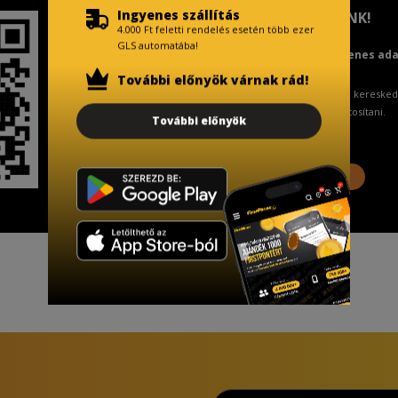
Ingyenes szállítás
TISZTELT VÁSÁRLÓNK!
4.000 Ft feletti rendelés esetén több ezer
GLS automatába!
Fizetésnél kérje az ingyenes ad
További előnyök várnak rád!
A Kormány döntése alapján a keresked
ingyenes adattörlő kódot biztosítani.
További előnyök
További információ