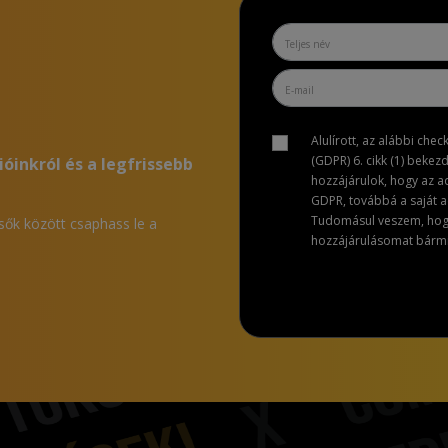
Alulírott, az alábbi che
(GDPR) 6. cikk (1) bekez
ióinkról és a legfrissebb
hozzájárulok, hogy az 
GDPR, továbbá a saját ad
Tudomásul veszem, hogy 
lsők között csaphass le a
hozzájárulásomat bármik