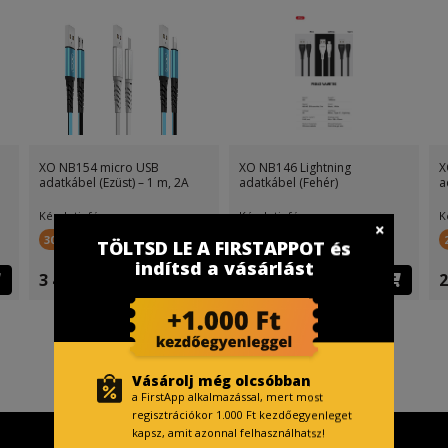
XO NB154 micro USB
XO NB146 Lightning
X
adatkábel (Ezüst) – 1 m, 2A
adatkábel (Fehér)
a
Készletinfó:
Készletinfó:
K
300 FirstPont
300 FirstPont
TÖLTSD LE A FIRSTAPPOT és
indítsd a vásárlást
3 499 Ft
3 499 Ft
2
Vásárolj még olcsóbban
a FirstApp alkalmazással, mert most
regisztrációkor 1.000 Ft kezdőegyenleget
kapsz, amit azonnal felhasználhatsz!