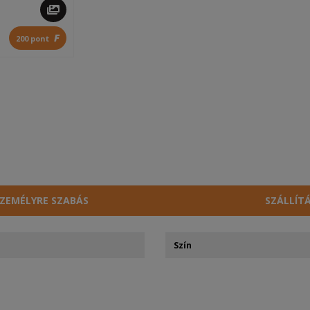
F
200 pont
ZEMÉLYRE SZABÁS
SZÁLLÍT
Szín