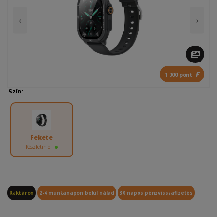
‹
›
F
1 000 pont
Szín:
Fekete
Készletinfó:
Raktáron
2-4 munkanapon belül nálad
30 napos pénzvisszafizetés