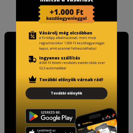
Vásárolj még olcsóbban
a FirstApp alkalmazással, mert most
regisztrációkor 1.000 Ft kezdőegyenleget
kapsz, amit azonnal felhasználhatsz!
Ingyenes szállítás
4.000 Ft feletti rendelés esetén több ezer
GLS automatába!
További előnyök várnak rád!
További előnyök
TISZTELT VÁSÁRLÓNK!