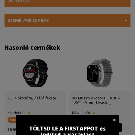
SZEMÉLYRE SZABÁS
Hasonló termékek
XO J4 okosóra, vízálló fekete
XO M8 Pro okosóra (Ezüst) –
1.96", 49 mm, hívásfog
Készletinfó:
Készletinfó:
2 000 FirstPont
2 000 FirstPont
TÖLTSD LE A FIRSTAPPOT és
19 999 Ft
19 999 Ft
indítsd a vásárlást