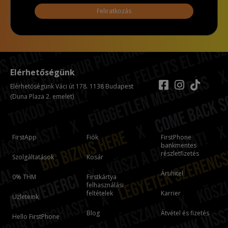
Feliratkozás
Elérhetőségünk
Elérhetőségünk Váci út 178. 1138 Budapest
(Duna Plaza 2. emelet)
FirstApp
Fiók
FirstPhone
bankmentes
részletfizetés
Szolgáltatások
Kosár
Áruhitel
0% THM
Firstkártya
felhasználási
feltételek
Karrier
Üzleteink
Blog
Átvétel és fizetés
Hello FirstPhone