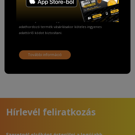
Fizetésnél kérje az ingyenes adattörlő kódot
adatainak biztonsága érdekében!
A Kormány döntése alapján a kereskedő minden tartós
adathordozó termék vásárlásakor köteles ingyenes
adattörlő kódot biztosítani.
További információ
Hírlevél feliratkozás
Szeretnél elsőként értesülni a legújabb