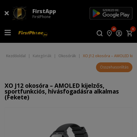
FirstApp
FirstPhone
45
0
Kezdőoldal
|
Kategóriák
|
Okosórák
|
XO J12 okosóra – AMOLED kijel
Összehasonlítás
XO J12 okosóra – AMOLED kijelzős,
sportfunkciós, hívásfogadásra alkalmas
(Fekete)