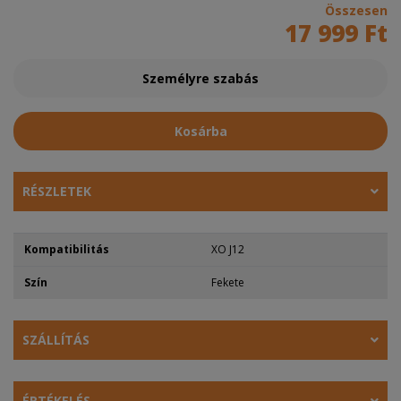
Összesen
17 999 Ft
Személyre szabás
Kosárba
RÉSZLETEK
Kompatibilitás
XO J12
Szín
Fekete
SZÁLLÍTÁS
ÉRTÉKELÉS