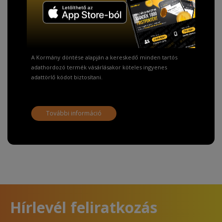
TISZTELT VÁSÁRLÓNK!
Fizetésnél kérje az ingyenes adattörlő kódot
adatainak biztonsága érdekében!
A Kormány döntése alapján a kereskedő minden tartós
adathordozó termék vásárlásakor köteles ingyenes
adattörlő kódot biztosítani.
További információ
Hírlevél feliratkozás