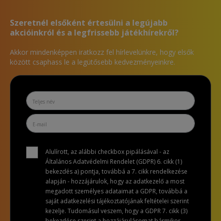
Szeretnél elsőként értesülni a legújabb
akcióinkról és a legfrissebb játékhírekről?
Akkor mindenképpen iratkozz fel hírlevelünkre, hogy elsők
között csaphass le a legütősebb kedvezményeinkre.
Alulírott, az alábbi checkbox pipálásával - az
Általános Adatvédelmi Rendelet (GDPR) 6. cikk (1)
bekezdés a) pontja, továbbá a 7. cikk rendelkezése
alapján - hozzájárulok, hogy az adatkezelő a most
megadott személyes adataimat a GDPR, továbbá a
saját adatkezelési tájékoztatójának feltételei szerint
kezelje. Tudomásul veszem, hogy a GDPR 7. cikk (3)
bekezdése szerint a hozzájárulásomat bármikor