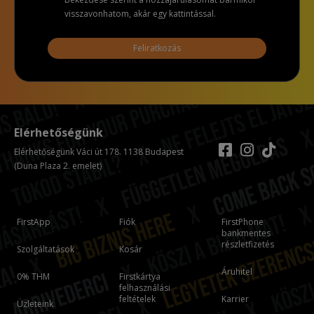
visszavonhatom, akár egy kattintással.
Feliratkozás
Elérhetőségünk
Elérhetőségünk Váci út 178. 1138 Budapest
(Duna Plaza 2. emelet)
FirstApp
Fiók
FirstPhone
bankmentes
részletfizetés
Szolgáltatások
Kosár
Áruhitel
0% THM
Firstkártya
felhasználási
feltételek
Karrier
Üzleteink