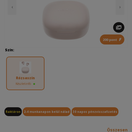
‹
›
F
200 pont
Szín:
Rózsaszín
Készletinfó:
Raktáron
2-4 munkanapon belül nálad
30 napos pénzvisszafizetés
Összesen