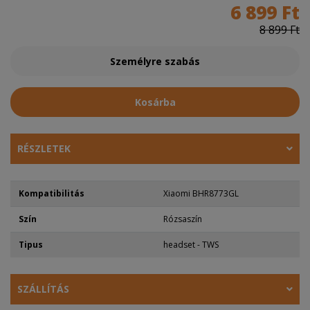
6 899 Ft
8 899 Ft
Személyre szabás
Kosárba
RÉSZLETEK
Kompatibilitás
Xiaomi BHR8773GL
Szín
Rózsaszín
Tipus
headset - TWS
SZÁLLÍTÁS