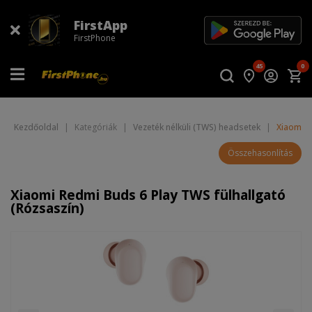
FirstApp
FirstPhone
45
0
Kezdőoldal
|
Kategóriák
|
Vezeték nélküli (TWS) headsetek
|
Xiaomi R
Összehasonlítás
Xiaomi Redmi Buds 6 Play TWS fülhallgató
(Rózsaszín)