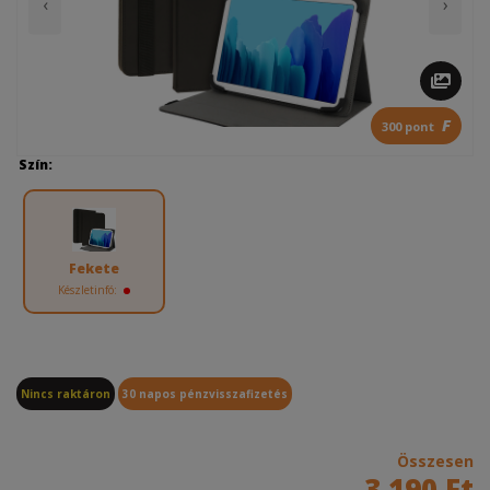
‹
›
F
300 pont
Szín:
Fekete
Készletinfó:
Nincs raktáron
30 napos pénzvisszafizetés
Összesen
3 190 Ft