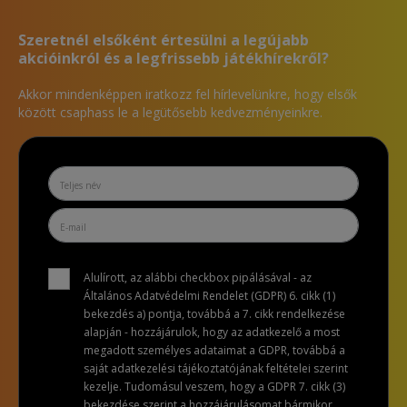
Szeretnél elsőként értesülni a legújabb
akcióinkról és a legfrissebb játékhírekről?
Akkor mindenképpen iratkozz fel hírlevelünkre, hogy elsők
között csaphass le a legütősebb kedvezményeinkre.
Alulírott, az alábbi checkbox pipálásával - az
Általános Adatvédelmi Rendelet (GDPR) 6. cikk (1)
bekezdés a) pontja, továbbá a 7. cikk rendelkezése
alapján - hozzájárulok, hogy az adatkezelő a most
megadott személyes adataimat a GDPR, továbbá a
saját adatkezelési tájékoztatójának feltételei szerint
kezelje. Tudomásul veszem, hogy a GDPR 7. cikk (3)
bekezdése szerint a hozzájárulásomat bármikor