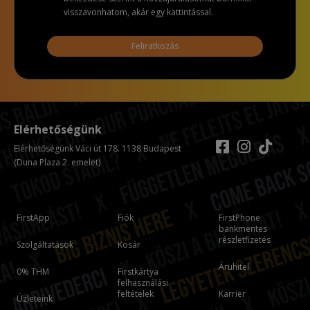
visszavonhatom, akár egy kattintással.
Feliratkozás
Elérhetőségünk
Elérhetőségünk Váci út 178. 1138 Budapest
(Duna Plaza 2. emelet)
FirstApp
Fiók
FirstPhone
bankmentes
részletfizetés
Szolgáltatások
Kosár
Áruhitel
0% THM
Firstkártya
felhasználási
feltételek
Karrier
Üzleteink