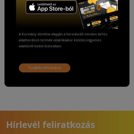
TISZTELT VÁSÁRLÓNK!
Fizetésnél kérje az ingyenes adattörlő kódot
adatainak biztonsága érdekében!
A Kormány döntése alapján a kereskedő minden tartós
adathordozó termék vásárlásakor köteles ingyenes
adattörlő kódot biztosítani.
További információ
Hírlevél feliratkozás