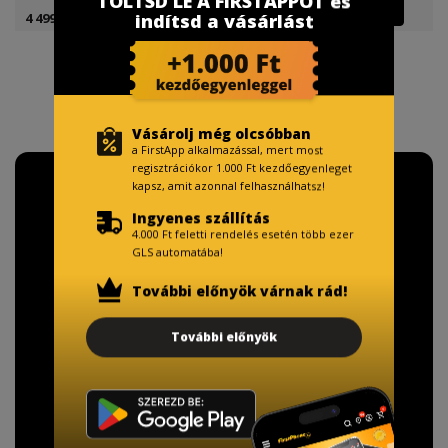
TÖLTSD LE A FIRSTAPPOT és
4 499 Ft
4 899 Ft
indítsd a vásárlást
Vásárolj még olcsóbban
a FirstApp alkalmazással, mert most
regisztrációkor 1.000 Ft kezdőegyenleget
kapsz, amit azonnal felhasználhatsz!
Ingyenes szállítás
4.000 Ft feletti rendelés esetén több ezer
GLS automatába!
További előnyök várnak rád!
További előnyök