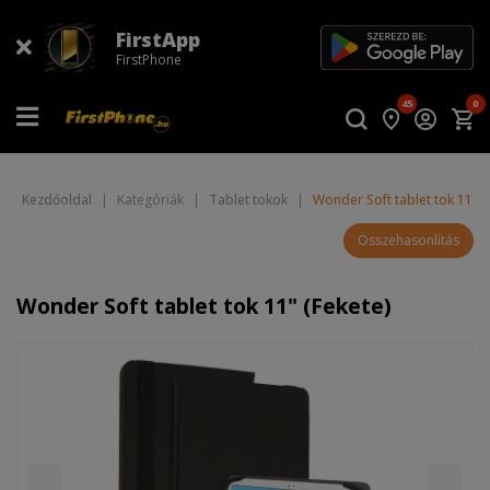
FirstApp
FirstPhone
45
0
Kezdőoldal
|
Kategóriák
|
Tablet tokok
|
Wonder Soft tablet tok 11" (
Összehasonlítás
Wonder Soft tablet tok 11" (Fekete)