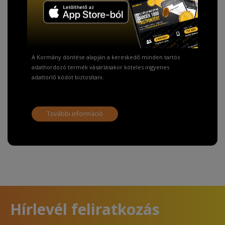
TISZTELT VÁSÁRLÓNK!
Fizetésnél kérje az ingyenes adattörlő kódot
adatainak biztonsága érdekében!
A Kormány döntése alapján a kereskedő minden tartós
adathordozó termék vásárlásakor köteles ingyenes
adattörlő kódot biztosítani.
További információ
Hírlevél feliratkozás