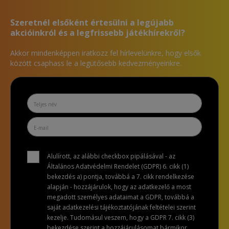
Szeretnél elsőként értesülni a legújabb
akcióinkról és a legfrissebb játékhírekről?
Akkor mindenképpen iratkozz fel hírlevelünkre, hogy elsők
között csaphass le a legütősebb kedvezményeinkre.
Alulírott, az alábbi checkbox pipálásával - az
Általános Adatvédelmi Rendelet (GDPR) 6. cikk (1)
bekezdés a) pontja, továbbá a 7. cikk rendelkezése
alapján - hozzájárulok, hogy az adatkezelő a most
megadott személyes adataimat a GDPR, továbbá a
saját adatkezelési tájékoztatójának feltételei szerint
kezelje. Tudomásul veszem, hogy a GDPR 7. cikk (3)
bekezdése szerint a hozzájárulásomat bármikor