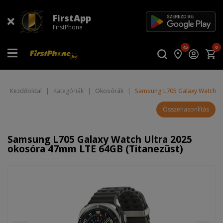
FirstApp
FirstPhone
45
0
Kezdőoldal
|
Kategóriák
|
Okosórák
|
Samsung L705 Galaxy Watch Ul
Összehasonlítás
Samsung L705 Galaxy Watch Ultra 2025
okosóra 47mm LTE 64GB (Titanezüst)