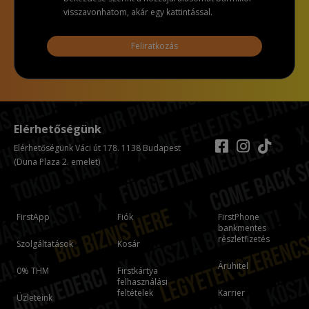
visszavonhatom, akár egy kattintással.
Feliratkozás
Elérhetőségünk
Elérhetőségünk Váci út 178. 1138 Budapest
(Duna Plaza 2. emelet)
FirstApp
Fiók
FirstPhone
bankmentes
részletfizetés
Szolgáltatások
Kosár
Áruhitel
0% THM
Firstkártya
felhasználási
feltételek
Karrier
Üzleteink