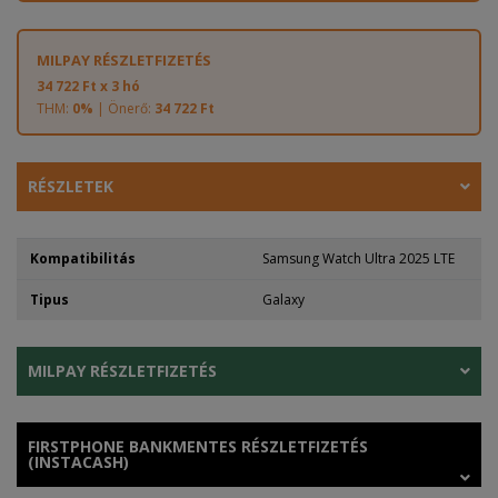
MILPAY RÉSZLETFIZETÉS
34 722 Ft x 3 hó
THM:
0%
| Önerő:
34 722 Ft
RÉSZLETEK
Kompatibilitás
Samsung Watch Ultra 2025 LTE
Tipus
Galaxy
MILPAY RÉSZLETFIZETÉS
FIRSTPHONE BANKMENTES RÉSZLETFIZETÉS
(INSTACASH)