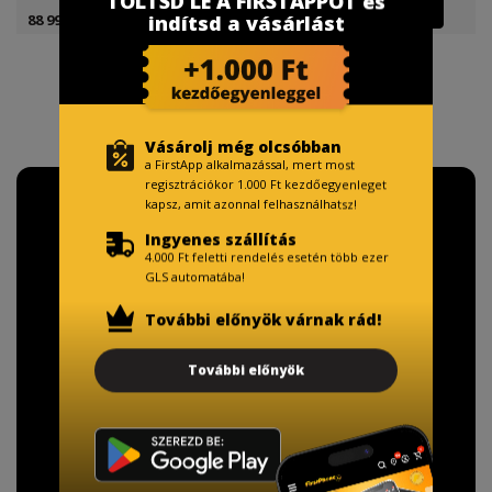
TÖLTSD LE A FIRSTAPPOT és
88 999 Ft
88 999 Ft
indítsd a vásárlást
Vásárolj még olcsóbban
a FirstApp alkalmazással, mert most
regisztrációkor 1.000 Ft kezdőegyenleget
kapsz, amit azonnal felhasználhatsz!
Ingyenes szállítás
4.000 Ft feletti rendelés esetén több ezer
GLS automatába!
További előnyök várnak rád!
További előnyök