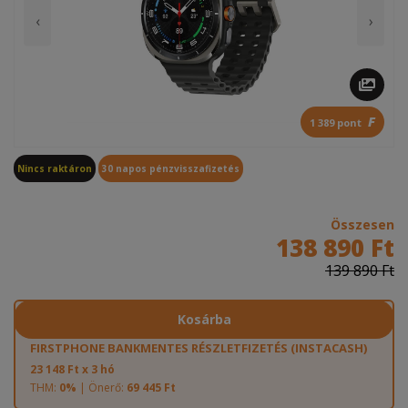
‹
›
F
1 389 pont
Nincs raktáron
30 napos pénzvisszafizetés
Összesen
138 890 Ft
139 890 Ft
Kosárba
FIRSTPHONE BANKMENTES RÉSZLETFIZETÉS (INSTACASH)
23 148 Ft x 3 hó
THM:
0%
| Önerő:
69 445 Ft