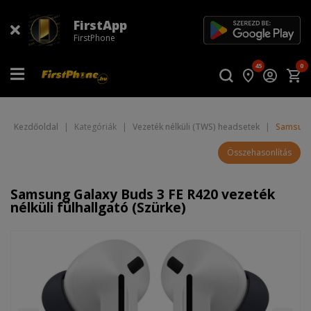
FirstApp
FirstPhone
45
0
Kezdőoldal
|
Kategóriák
|
Vezeték nélküli (TWS) headsetek
|
Samsung 
Összehasonlítás
Samsung Galaxy Buds 3 FE R420 vezeték
nélküli fülhallgató (Szürke)