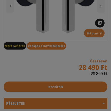
‹
›
F
285 pont
Nincs raktáron
30 napos pénzvisszafizetés
Összesen
28 490 Ft
28 890 Ft
Kosárba
RÉSZLETEK