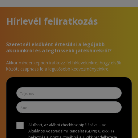
Hírlevél feliratkozás
Szeretnél elsőként értesülni a legújabb
akcióinkról és a legfrissebb játékhírekről?
Akkor mindenképpen iratkozz fel hírlevelünkre, hogy elsők
között csaphass le a legütősebb kedvezményeinkre.
Alulírott, az alábbi checkbox pipálásával - az
Általános Adatvédelmi Rendelet (GDPR) 6. cikk (1)
bekezdés a) pontja, továbbá a 7. cikk rendelkezése