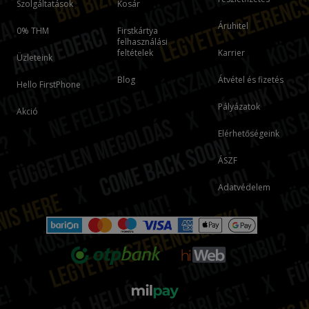
Szolgáltatások
Kosár
Áruhitel
0% THM
Firstkártya
felhasználási
feltételek
Karrier
Üzleteink
Blog
Átvétel és fizetés
Hello FirstPhone
Pályázatok
Akció
Elérhetőségeink
ÁSZF
Adatvédelem