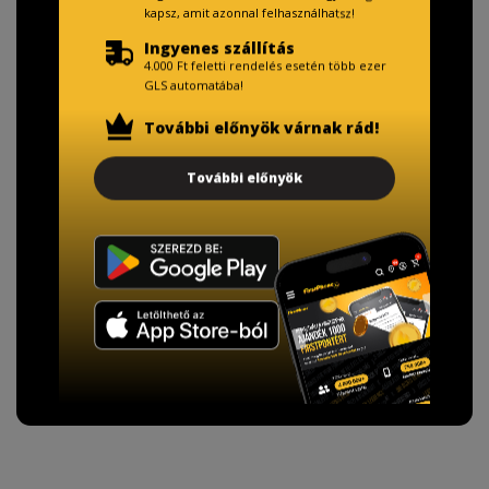
kapsz, amit azonnal felhasználhatsz!
Ingyenes szállítás
4.000 Ft feletti rendelés esetén több ezer
GLS automatába!
TISZTELT VÁSÁRLÓNK!
További előnyök várnak rád!
Fizetésnél kérje az ingyenes adattörlő kódot
További előnyök
adatainak biztonsága érdekében!
A Kormány döntése alapján a kereskedő minden tartós
adathordozó termék vásárlásakor köteles ingyenes
adattörlő kódot biztosítani.
További információ