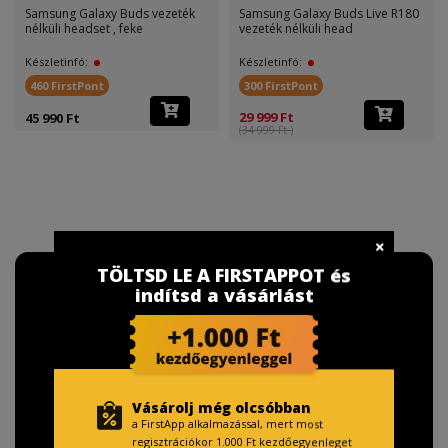
Samsung Galaxy Buds vezeték
Samsung Galaxy Buds Live R180
nélküli headset , feke
vezeték nélküli head
Készletinfó:
Készletinfó:
460 FirstPont
300 FirstPont
29 999 Ft
45 990 Ft
(34 999 Ft )
TÖLTSD LE A FIRSTAPPOT és
indítsd a vásárlást
Vásárolj még olcsóbban
a FirstApp alkalmazással, mert most
regisztrációkor 1.000 Ft kezdőegyenleget