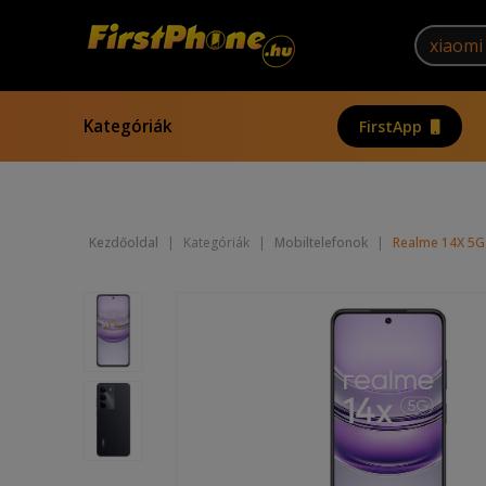
Kategóriák
FirstApp
Kezdőoldal
|
Kategóriák
|
Mobiltelefonok
|
Realme 14X 5G