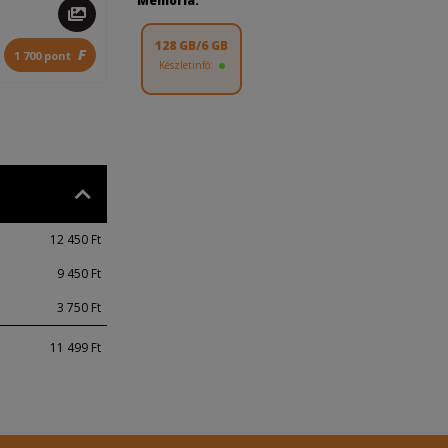
Memória:
128 GB/6 GB
F
1 700 pont
Készletinfó:
12 450 Ft
9 450 Ft
3 750 Ft
11 499 Ft