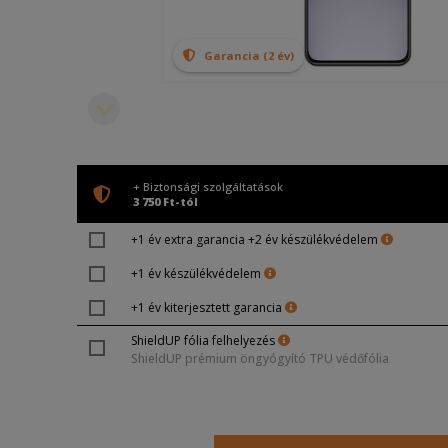
Garancia (2 év)
+ Biztonsági szolgáltatások
3 750 Ft-tól
+1 év extra garancia +2 év készülékvédelem
+1 év készülékvédelem
+1 év kiterjesztett garancia
ShieldUP fólia felhelyezés
ShieldUP prémium öngyógyító TPU védőfólia