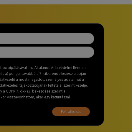
ckbox pipálásával - az Általános Adatvédelmi Rendelet
dés a) pontja, továbbá a 7. cikk rendelkezése alapján -
adatkezelő a most megadott személyes adataimat a
atkezelési tájékoztatójának feltételei szerint kezelje.
a GDPR 7. cikk (3) bekezdése szerint a
or visszavonhatom, akár egy kattintással.
Feliratkozás