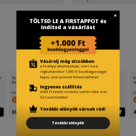
TÖLTSD LE A FIRSTAPPOT és
indítsd a vásárlást
Vásárolj még olcsóbban
a FirstApp alkalmazással, mert most
regisztrációkor 1.000 Ft kezdőegyenleget
kapsz, amit azonnal felhasználhatsz!
Realme Note 70T Dual Sim
Realme Note 70T Dual Sim
4GB RAM 128GB (Arany)
4GB RAM 128GB (Fekete)
Ingyenes szállítás
4.000 Ft feletti rendelés esetén több ezer
Készletinfó:
Készletinfó:
GLS automatába!
1 200 FirstPont
1 200 FirstPont
További előnyök várnak rád!
49 990 Ft
49 990 Ft
További előnyök