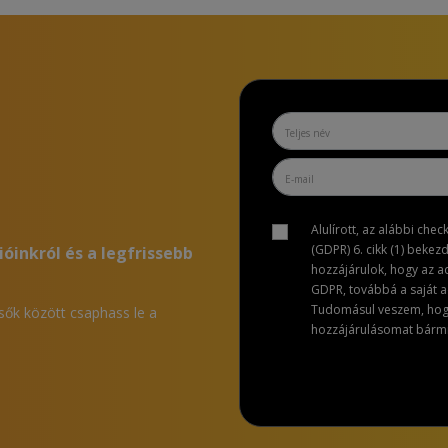
Alulírott, az alábbi che
(GDPR) 6. cikk (1) bekez
ióinkról és a legfrissebb
hozzájárulok, hogy az 
GDPR, továbbá a saját ad
Tudomásul veszem, hogy 
lsők között csaphass le a
hozzájárulásomat bármik