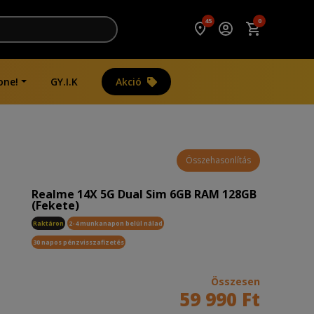
45
0
one!
GY.I.K
Akció
Összehasonlítás
Realme 14X 5G Dual Sim 6GB RAM 128GB
(Fekete)
Raktáron
2-4 munkanapon belül nálad
30 napos pénzvisszafizetés
Összesen
59 990 Ft