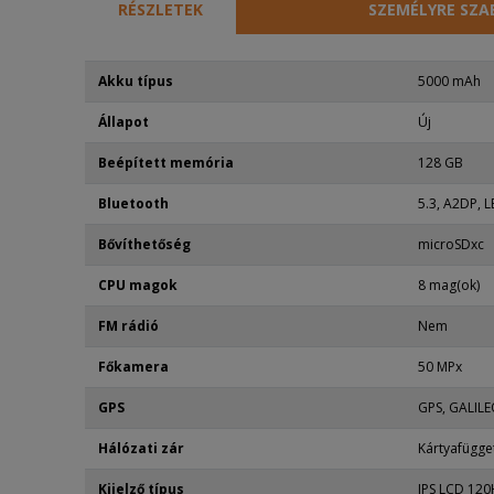
RÉSZLETEK
SZEMÉLYRE SZA
Akku típus
5000 mAh
Állapot
Új
Beépített memória
128 GB
Bluetooth
5.3, A2DP, L
Bővíthetőség
microSDxc
CPU magok
8 mag(ok)
FM rádió
Nem
Főkamera
50 MPx
GPS
GPS, GALIL
Hálózati zár
Kártyafügge
Kijelző típus
IPS LCD 120