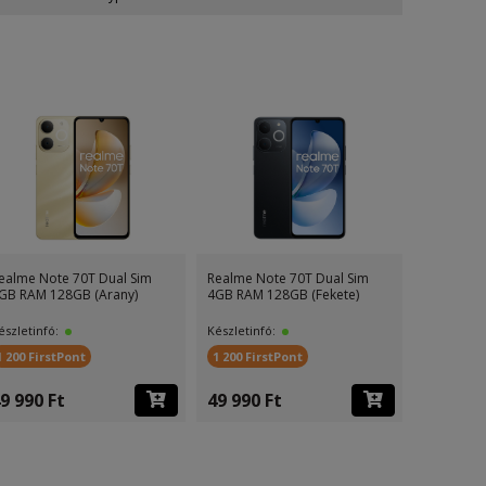
Realme GT 7 5G Dream
Realme C71 Dual Sim 8GB
Edition Dual Sim 16GB RAM
RAM 256GB (Sötétzöld)
512
Készletinfó:
Készletinfó:
10 000 FirstPont
1 900 FirstPont
249 990 Ft
69 990 Ft