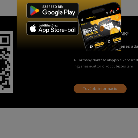
TISZTELT VÁSÁRLÓNK!
Fizetésnél kérje az ingyenes ad
A Kormány döntése alapján a keresked
ingyenes adattörlő kódot biztosítani.
További információ