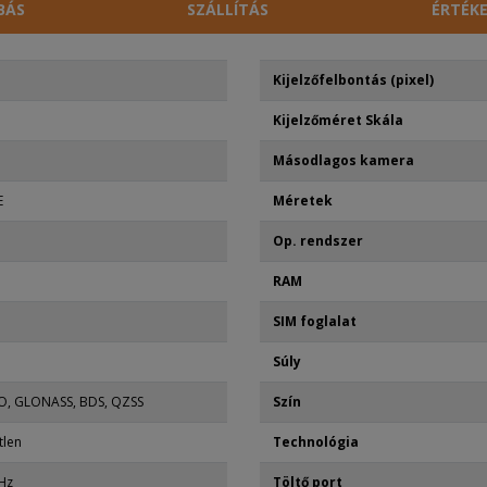
BÁS
SZÁLLÍTÁS
ÉRTÉKE
Kijelzőfelbontás (pixel)
Kijelzőméret Skála
Másodlagos kamera
E
Méretek
Op. rendszer
RAM
SIM foglalat
Súly
EO, GLONASS, BDS, QZSS
Szín
tlen
Technológia
Hz
Töltő port