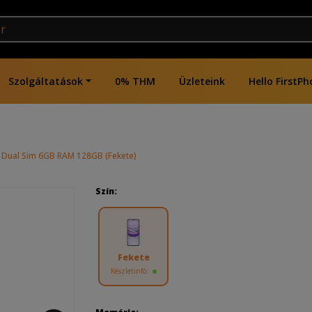
Szolgáltatások
0% THM
Üzleteink
Hello FirstPh
 Dual Sim 6GB RAM 128GB (Fekete)
Szín:
Fekete
Készletinfó: