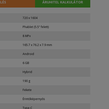
LÉS
ÁRUHITEL KALKULÁTOR
720 x 1604
Phablet (5.5" felett)
8 MPx
165.7 x 76.2 x 7.9 mm
Android
6 GB
Hybrid
190 g
Fekete
Érintőképernyős
Type-C