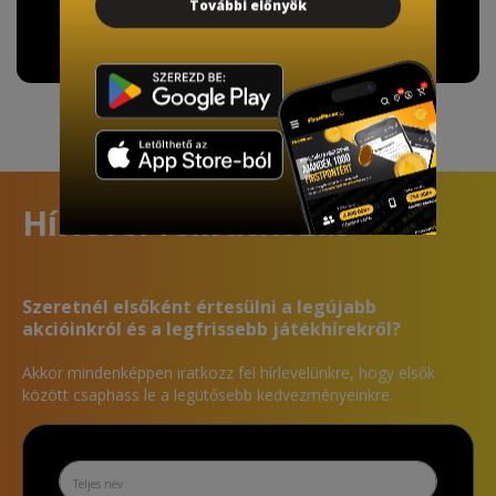
További előnyök
További információ
Hírlevél feliratkozás
Szeretnél elsőként értesülni a legújabb
akcióinkról és a legfrissebb játékhírekről?
Akkor mindenképpen iratkozz fel hírlevelünkre, hogy elsők
között csaphass le a legütősebb kedvezményeinkre.