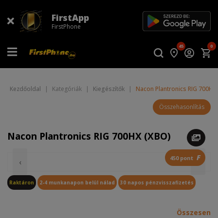
FirstApp
FirstPhone
45
0
Kezdőoldal
|
Kategóriák
|
Kiegészítők
|
Nacon Plantronics RIG 700HX
Összehasonlítás
Nacon Plantronics RIG 700HX (XBO)
F
450 pont
‹
›
Raktáron
2-4 munkanapon belül nálad
30 napos pénzvisszafizetés
Összesen