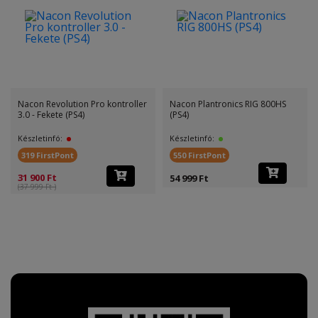
Nacon Revolution Pro kontroller
Nacon Plantronics RIG 800HS
3.0 - Fekete (PS4)
(PS4)
Készletinfó:
Készletinfó:
319 FirstPont
550 FirstPont
31 900 Ft
54 999 Ft
(37 999 Ft )