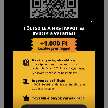
TÖLTSD LE A FIRSTAPPOT és
indítsd a vásárlást
TISZTELT VÁSÁRLÓNK!
Vásárolj még olcsóbban
a FirstApp alkalmazással, mert most
Fizetésnél kérje az ingyenes adattörlő kódot
regisztrációkor 1.000 Ft kezdőegyenleget
adatainak biztonsága érdekében!
kapsz, amit azonnal felhasználhatsz!
Ingyenes szállítás
A Kormány döntése alapján a kereskedő minden tartós
4.000 Ft feletti rendelés esetén több ezer
adathordozó termék vásárlásakor köteles ingyenes
GLS automatába!
adattörlő kódot biztosítani.
További előnyök várnak rád!