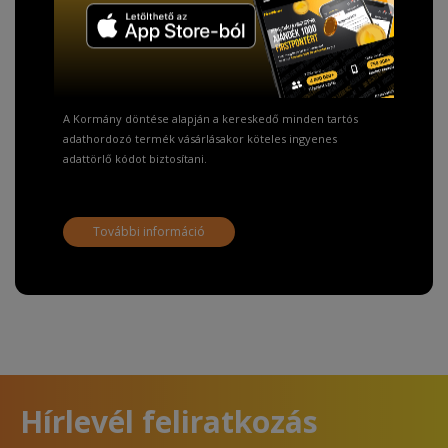
TISZTELT VÁSÁRLÓNK!
Fizetésnél kérje az ingyenes adattörlő kódot
adatainak biztonsága érdekében!
A Kormány döntése alapján a kereskedő minden tartós
adathordozó termék vásárlásakor köteles ingyenes
adattörlő kódot biztosítani.
További információ
Hírlevél feliratkozás