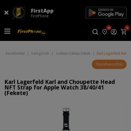
FirstApp
FirstPhone
45
0
Kezdőoldal
|
Kategóriák
|
Szilikon hátlap tokok
|
Karl Lagerfeld Karl
Összehasonlítás
Karl Lagerfeld Karl and Choupette Head
NFT Strap for Apple Watch 38/40/41
(Fekete)