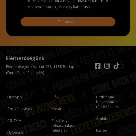
bekezdése szerint a hozzájárulásomat bármikor
visszavonhatom, akár egy kattintással.
Feliratkozás
Elérhetőségünk
Elérhetőségünk Váci út 178. 1138 Budapest
(Duna Plaza 2. emelet)
FirstApp
Fiók
FirstPhone
bankmentes
részletfizetés
Szolgáltatások
Kosár
Áruhitel
0% THM
Firstkártya
felhasználási
feltételek
Karrier
Üzleteink