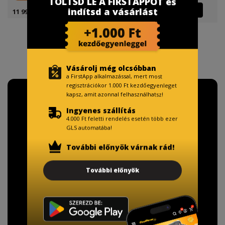
TÖLTSD LE A FIRSTAPPOT és
indítsd a vásárlást
4 499 Ft
11 999 Ft
(11 999 Ft )
Vásárolj még olcsóbban
a FirstApp alkalmazással, mert most
regisztrációkor 1.000 Ft kezdőegyenleget
kapsz, amit azonnal felhasználhatsz!
Ingyenes szállítás
4.000 Ft feletti rendelés esetén több ezer
GLS automatába!
További előnyök várnak rád!
További előnyök