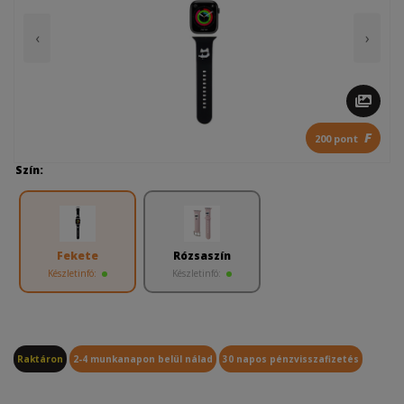
‹
›
F
200 pont
Szín:
Fekete
Rózsaszín
Készletinfó:
Készletinfó:
Raktáron
2-4 munkanapon belül nálad
30 napos pénzvisszafizetés