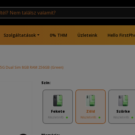
Szolgáltatások
0% THM
Üzleteink
Hello FirstPh
e 5G Dual Sim 8GB RAM 256GB (Green)
Szín:
Fekete
Zöld
Szürke
Készletinfó:
Készletinfó:
Készletinfó: