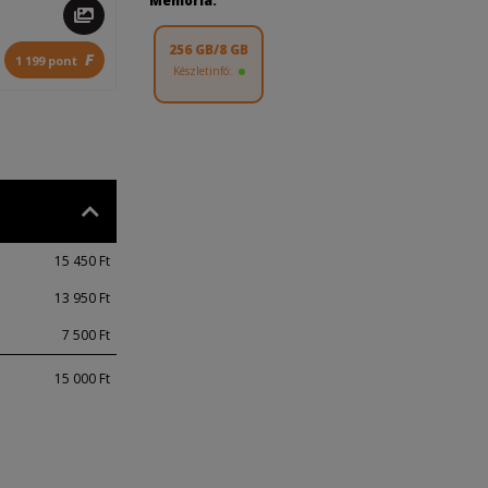
Memória:
256 GB/8 GB
F
1 199 pont
Készletinfó:
15 450 Ft
13 950 Ft
7 500 Ft
15 000 Ft