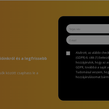
Alulírott, az alábbi che
(GDPR) 6. cikk (1) bekez
ióinkról és a legfrissebb
hozzájárulok, hogy az 
GDPR, továbbá a saját ad
Tudomásul veszem, hogy 
lsők között csaphass le a
hozzájárulásomat bármik