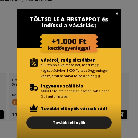
TÖLTSD LE A FIRSTAPPOT és
indítsd a vásárlást
Vásárolj még olcsóbban
a FirstApp alkalmazással, mert most
regisztrációkor 1.000 Ft kezdőegyenleget
kapsz, amit azonnal felhasználhatsz!
B
Honor 600 Lite 5G Dual Sim
Honor 600 Lite 5G Dual Sim
8GB RAM 256GB (Szürke)
8GB RAM 256GB (Fekete)
Ingyenes szállítás
4.000 Ft feletti rendelés esetén több ezer
Készletinfó:
Készletinfó:
GLS automatába!
1 199 FirstPont
1 199 FirstPont
További előnyök várnak rád!
119 890 Ft
119 890 Ft
További előnyök