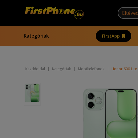
Kategóriák
FirstApp
Kezdőoldal
|
Kategóriák
|
Mobiltelefonok
|
Honor 600 Lit