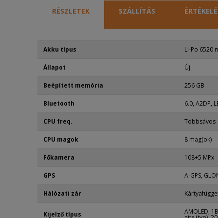
RÉSZLETEK
SZÁLLÍTÁS
ÉRTÉKELÉ
Akku típus
Li-Po 6520
Állapot
Új
Beépített memória
256 GB
Bluetooth
6.0, A2DP, L
CPU freq.
Többsávos
CPU magok
8 mag(ok)
Főkamera
108+5 MPx
GPS
A-GPS, GLO
Hálózati zár
Kártyafügge
AMOLED, 1B
Kijelző típus
nits (typ), 2