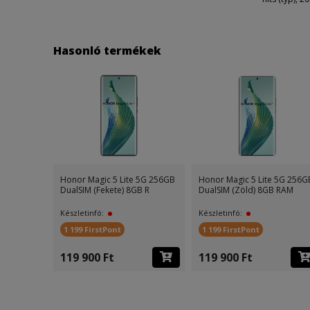
Hasonló termékek
Honor Magic 5 Lite 5G 256GB
Honor Magic 5 Lite 5G 256G
DualSIM (Fekete) 8GB R
DualSIM (Zöld) 8GB RAM
Készletinfó:
Készletinfó:
1 199 FirstPont
1 199 FirstPont
119 900 Ft
119 900 Ft