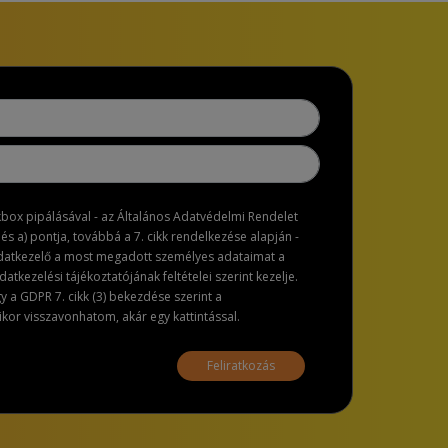
ckbox pipálásával - az Általános Adatvédelmi Rendelet
dés a) pontja, továbbá a 7. cikk rendelkezése alapján -
adatkezelő a most megadott személyes adataimat a
atkezelési tájékoztatójának feltételei szerint kezelje.
a GDPR 7. cikk (3) bekezdése szerint a
or visszavonhatom, akár egy kattintással.
Feliratkozás