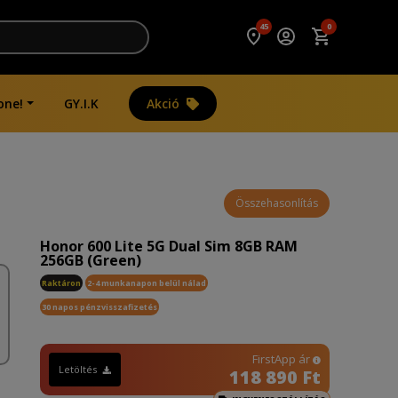
45
0
one!
GY.I.K
Akció
Összehasonlítás
Honor 600 Lite 5G Dual Sim 8GB RAM
256GB (Green)
Raktáron
2-4 munkanapon belül nálad
30 napos pénzvisszafizetés
FirstApp ár
Letöltés
118 890 Ft