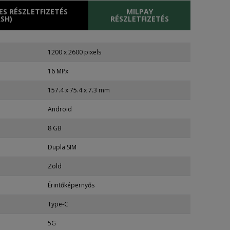
S RÉSZLETFIZETÉS
MILPAY
SH)
RÉSZLETFIZETÉS
1200 x 2600 pixels
16 MPx
157.4 x 75.4 x 7.3 mm
Android
8 GB
Dupla SIM
Zöld
Érintőképernyős
Type-C
5G