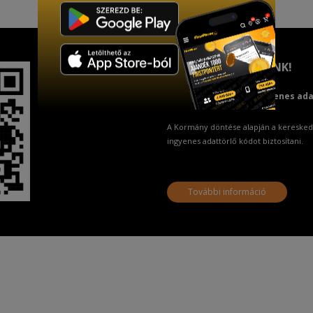
TISZTELT VÁSÁRLÓNK!
Fizetésnél kérje az ingyenes ad
A Kormány döntése alapján a keresked
ingyenes adattörlő kódot biztosítani.
További információ