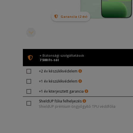
Garancia (2 év)
+ Biztonsági szolgáltatások
7 500 Ft-tól
+2 év készülékvédelem
+1 év készülékvédelem
+1 év kiterjesztett garancia
ShieldUP fólia felhelyezés
ShieldUP prémium öngyógyító TPU védőfólia