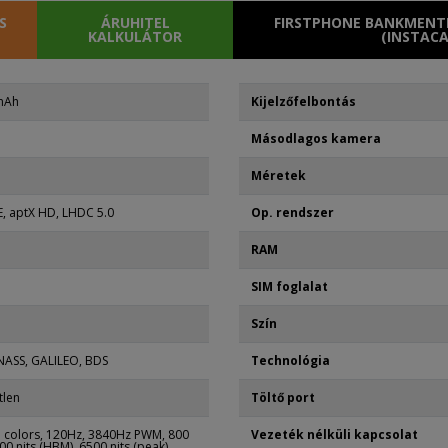
S
ÁRUHITEL
FIRSTPHONE BANKMENTE
KALKULÁTOR
(INSTACA
 mAh
Kijelzőfelbontás
Másodlagos kamera
Méretek
E, aptX HD, LHDC 5.0
Op. rendszer
RAM
SIM foglalat
Szín
NASS, GALILEO, BDS
Technológia
tlen
Töltő port
 colors, 120Hz, 3840Hz PWM, 800
Vezeték nélküli kapcsolat
000 nits (HBM), 6500 nits (peak)