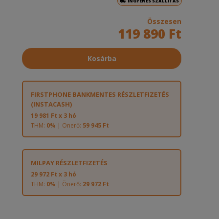
INGYENES SZÁLLÍTÁS
Összesen
119 890 Ft
Kosárba
FIRSTPHONE BANKMENTES RÉSZLETFIZETÉS
(INSTACASH)
19 981 Ft x 3 hó
THM:
0%
| Önerő:
59 945 Ft
MILPAY RÉSZLETFIZETÉS
29 972 Ft x 3 hó
THM:
0%
| Önerő:
29 972 Ft