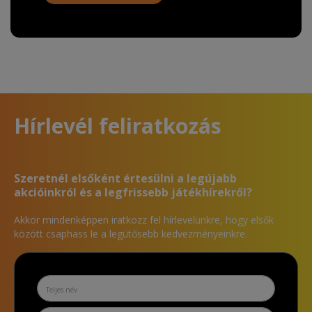
Hírlevél feliratkozás
Szeretnél elsőként értesülni a legújabb
akcióinkról és a legfrissebb játékhírekről?
Akkor mindenképpen iratkozz fel hírlevelünkre, hogy elsők
között csaphass le a legütősebb kedvezményeinkre.