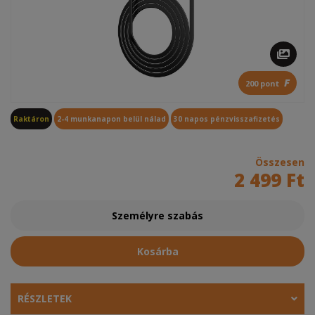
F
200 pont
Raktáron
2-4 munkanapon belül nálad
30 napos pénzvisszafizetés
Összesen
2 499 Ft
Személyre szabás
Kosárba
RÉSZLETEK