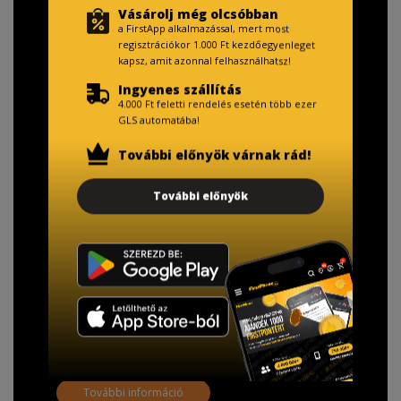
Vásárolj még olcsóbban
a FirstApp alkalmazással, mert most
regisztrációkor 1.000 Ft kezdőegyenleget
kapsz, amit azonnal felhasználhatsz!
Ingyenes szállítás
4.000 Ft feletti rendelés esetén több ezer
GLS automatába!
További előnyök várnak rád!
TISZTELT VÁSÁRLÓNK!
További előnyök
Fizetésnél kérje az ingyenes adattörlő kódot
adatainak biztonsága érdekében!
A Kormány döntése alapján a kereskedő minden tartós
adathordozó termék vásárlásakor köteles ingyenes
adattörlő kódot biztosítani.
További információ