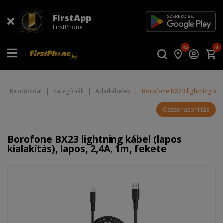
FirstApp
FirstPhone
45
0
Kezdőoldal
|
Kategóriák
|
Adatkábelek
|
Borofone BX23 lightning kábel
Összehasonlítás
Borofone BX23 lightning kábel (lapos
kialakítás), lapos, 2,4A, 1m, fekete