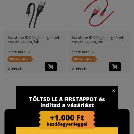
Borofone BX20 lightning kábel,
Borofone BX20 lightning kábel,
szövet, 2A, 1m, fek
szövet, 2A, 1m, pir
Készletinfó:
Készletinfó:
200 FirstPont
200 FirstPont
2 999 Ft
2 999 Ft
TÖLTSD LE A FIRSTAPPOT és
indítsd a vásárlást