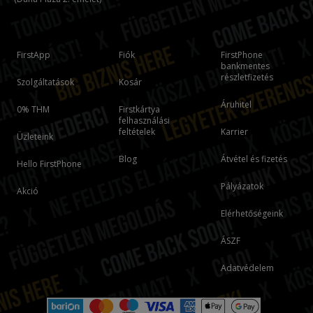
FirstApp
Fiók
FirstPhone
bankmentes
részletfizetés
Szolgáltatások
Kosár
Áruhitel
0% THM
Firstkártya
felhasználási
feltételek
Karrier
Üzleteink
Blog
Átvétel és fizetés
Hello FirstPhone
Pályázatok
Akció
Elérhetőségeink
ÁSZF
Adatvédelem