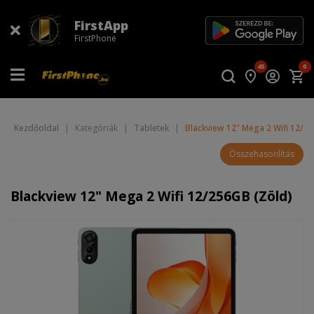
FirstApp
FirstPhone
45
0
Kezdőoldal
|
Kategóriák
|
Tabletek
|
Blackview 12" Mega 2 Wifi 12/2
Összehasonlítás
Blackview 12" Mega 2 Wifi 12/256GB (Zöld)