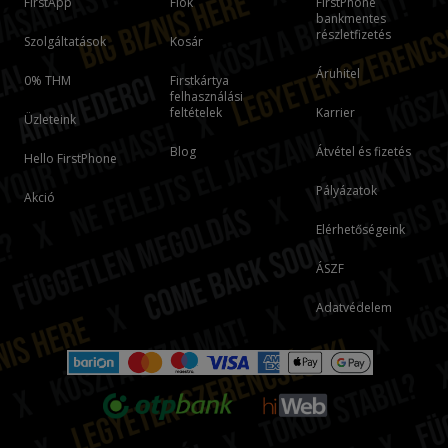
FirstApp
Fiók
FirstPhone
bankmentes
részletfizetés
Szolgáltatások
Kosár
Áruhitel
0% THM
Firstkártya
felhasználási
feltételek
Karrier
Üzleteink
Blog
Átvétel és fizetés
Hello FirstPhone
Pályázatok
Akció
Elérhetőségeink
ÁSZF
Adatvédelem