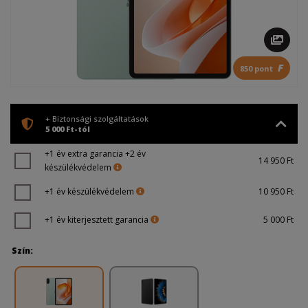
F
850 pont
+ Biztonsági szolgáltatások
5 000 Ft-tól
+1 év extra garancia +2 év
14 950 Ft
készülékvédelem
+1 év készülékvédelem
10 950 Ft
+1 év kiterjesztett garancia
5 000 Ft
Szín: