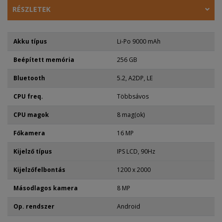
RÉSZLETEK
Akku típus
Li-Po 9000 mAh
Beépített memória
256 GB
Bluetooth
5.2, A2DP, LE
CPU freq.
Többsávos
CPU magok
8 mag(ok)
Főkamera
16 MP
Kijelző típus
IPS LCD, 90Hz
Kijelzőfelbontás
1200 x 2000
Másodlagos kamera
8 MP
Op. rendszer
Android