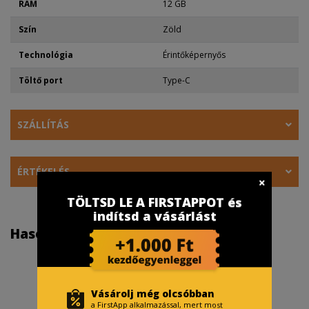
RAM
12 GB
Szín
Zöld
Technológia
Érintőképernyős
Töltő port
Type-C
SZÁLLÍTÁS
ÉRTÉKELÉS
TÖLTSD LE A FIRSTAPPOT és
indítsd a vásárlást
Hasonló termékek
Vásárolj még olcsóbban
a FirstApp alkalmazással, mert most