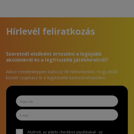
Hírlevél feliratkozás
Szeretnél elsőként értesülni a legújabb
akcióinkról és a legfrissebb játékhírekről?
Akkor mindenképpen iratkozz fel hírlevelünkre, hogy elsők
között csaphass le a legütősebb kedvezményeinkre.
Alulírott, az alábbi checkbox pipálásával - az