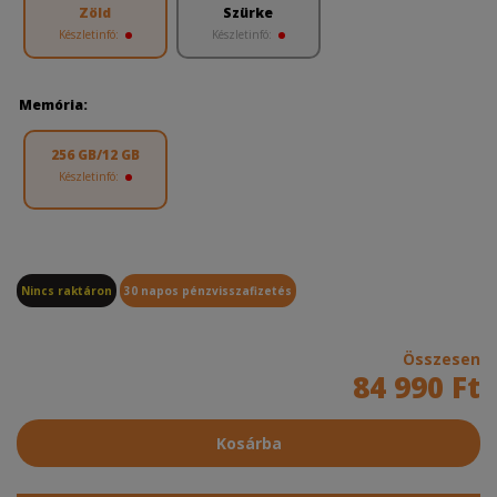
Zöld
Szürke
Készletinfó:
Készletinfó:
Memória:
256 GB/12 GB
Készletinfó:
Nincs raktáron
30 napos pénzvisszafizetés
Összesen
84 990 Ft
Kosárba