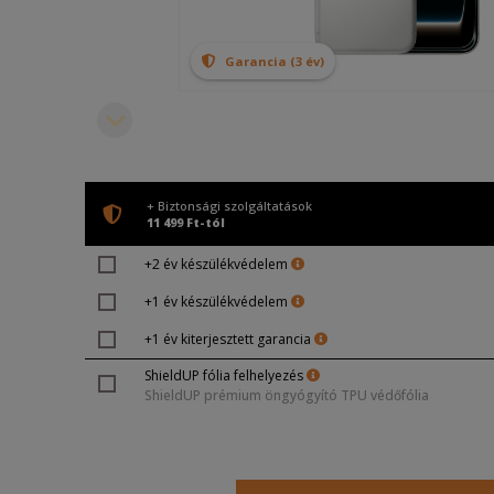
Garancia (3 év)
+ Biztonsági szolgáltatások
11 499 Ft-tól
+2 év készülékvédelem
+1 év készülékvédelem
+1 év kiterjesztett garancia
ShieldUP fólia felhelyezés
ShieldUP prémium öngyógyító TPU védőfólia