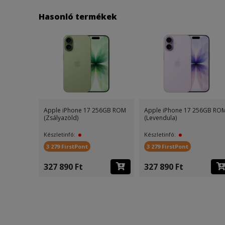
Hasonló termékek
56GB ROM
Apple iPhone 17 256GB ROM
Apple iPhone 17 256GB RO
(Zsályazöld)
(Levendula)
Készletinfó:
Készletinfó:
3 279 FirstPont
3 279 FirstPont
327 890 Ft
327 890 Ft