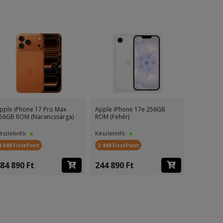
pple iPhone 17 Pro Max
Apple iPhone 17e 256GB
56GB ROM (Narancssárga)
ROM (Fehér)
észletinfó:
Készletinfó:
4 849 FirstPont
2 449 FirstPont
84 890 Ft
244 890 Ft