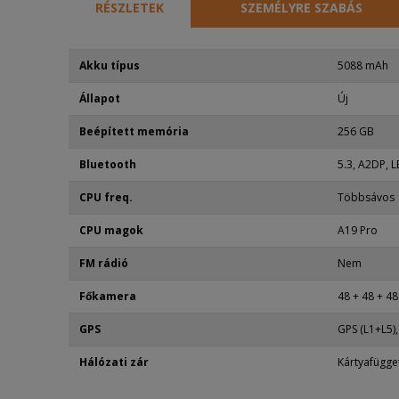
RÉSZLETEK
SZEMÉLYRE SZABÁS
Akku típus
5088 mAh
Állapot
Új
Beépített memória
256 GB
Bluetooth
5.3, A2DP, L
CPU freq.
Többsávos
CPU magok
A19 Pro
FM rádió
Nem
Főkamera
48 + 48 + 4
GPS
GPS (L1+L5)
Hálózati zár
Kártyafügge