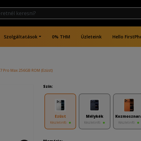
Szolgáltatások
0% THM
Üzleteink
Hello FirstPh
17 Pro Max 256GB ROM (Ezüst)
Szín:
Ezüst
Mélykék
Kozmosznar
Készletinfó:
Készletinfó:
Készletinfó: