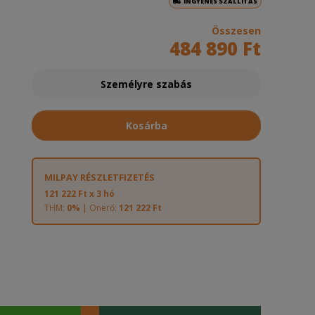
INGYENES SZÁLLÍTÁS
Összesen
484 890 Ft
Személyre szabás
Kosárba
MILPAY RÉSZLETFIZETÉS
121 222 Ft x 3 hó
THM:
0%
| Önerő:
121 222 Ft