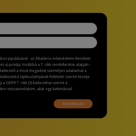
ckbox pipálásával - az Általános Adatvédelmi Rendelet
dés a) pontja, továbbá a 7. cikk rendelkezése alapján -
adatkezelő a most megadott személyes adataimat a
atkezelési tájékoztatójának feltételei szerint kezelje.
a GDPR 7. cikk (3) bekezdése szerint a
or visszavonhatom, akár egy kattintással.
Feliratkozás