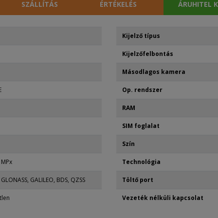
SZÁLLÍTÁS
ÉRTÉKELÉS
ÁRUHITEL 
Kijelző típus
Kijelzőfelbontás
Másodlagos kamera
E
Op. rendszer
RAM
SIM foglalat
Szín
8 MPx
Technológia
, GLONASS, GALILEO, BDS, QZSS
Töltő port
tlen
Vezeték nélküli kapcsolat