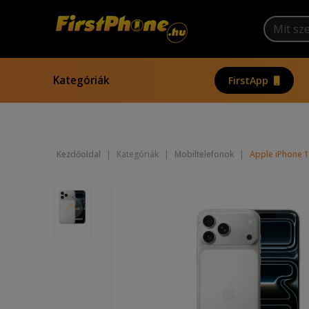
Kategóriák
FirstApp
Kezdőoldal
|
Kategóriák
|
Mobiltelefonok
|
Apple iPhone 