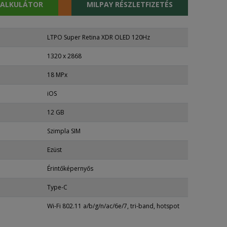
KALKULÁTOR
MILPAY RÉSZLETFIZETÉS
LTPO Super Retina XDR OLED 120Hz
1320 x 2868
18 MPx
iOS
12 GB
Szimpla SIM
Ezüst
Érintőképernyős
Type-C
Wi-Fi 802.11 a/b/g/n/ac/6e/7, tri-band, hotspot