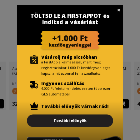
TÖLTSD LE A FIRSTAPPOT és
indítsd a vásárlást
Vásárolj még olcsóbban
a FirstApp alkalmazással, mert most
regisztrációkor 1.000 Ft kezdőegyenleget
M
Apple iPhone 17 256GB ROM
Apple iPhone 17 256GB ROM
A
(Kék)
(Fekete)
2
kapsz, amit azonnal felhasználhatsz!
Ingyenes szállítás
Készletinfó:
Készletinfó:
K
4.000 Ft feletti rendelés esetén több ezer
3 279 FirstPont
3 279 FirstPont
GLS automatába!
327 890 Ft
327 890 Ft
4
További előnyök várnak rád!
További előnyök