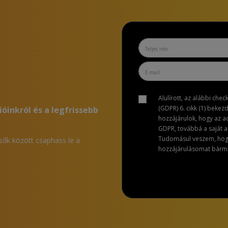
Alulírott, az alábbi che
(GDPR) 6. cikk (1) bekez
ióinkról és a legfrissebb
hozzájárulok, hogy az 
GDPR, továbbá a saját ad
Tudomásul veszem, hogy 
lsők között csaphass le a
hozzájárulásomat bármik