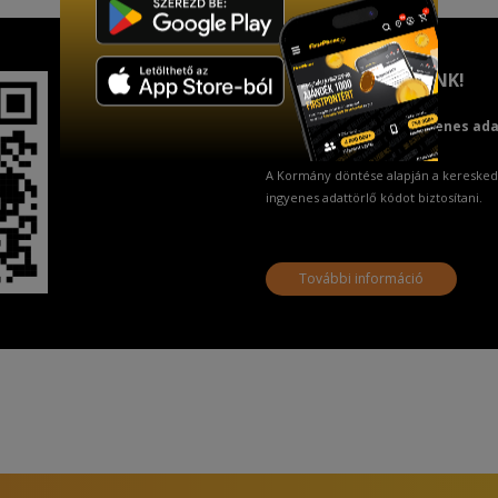
TISZTELT VÁSÁRLÓNK!
Fizetésnél kérje az ingyenes ad
A Kormány döntése alapján a keresked
ingyenes adattörlő kódot biztosítani.
További információ