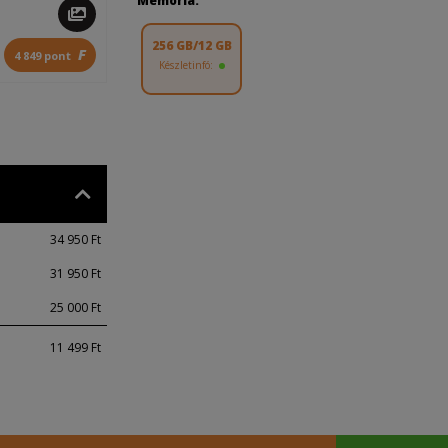
Memória:
256 GB/12 GB
F
4 849 pont
Készletinfó:
34 950 Ft
31 950 Ft
25 000 Ft
11 499 Ft