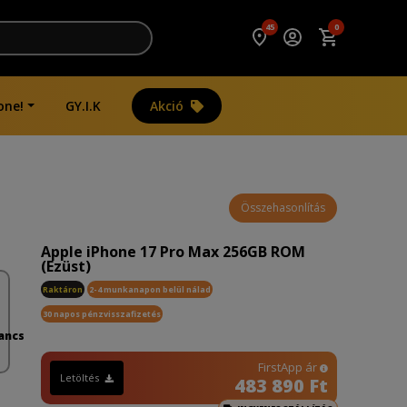
45
0
one!
GY.I.K
Akció
Összehasonlítás
Apple iPhone 17 Pro Max 256GB ROM
(Ezüst)
Raktáron
2-4 munkanapon belül nálad
30 napos pénzvisszafizetés
ancs
FirstApp ár
Letöltés
483 890 Ft