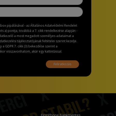
ckbox pipálásával - az Általános Adatvédelmi Rendelet
dés a) pontja, továbbá a 7. cikk rendelkezése alapján -
adatkezelő a most megadott személyes adataimat a
atkezelési tájékoztatójának feltételei szerint kezelje.
a GDPR 7. cikk (3) bekezdése szerint a
or visszavonhatom, akár egy kattintással.
Feliratkozás
FirstPhone bankmentes