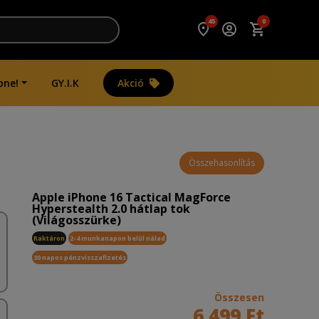
45
0
one!
GY.I.K
Akció
Összehasonlítás
Apple iPhone 16 Tactical MagForce
Hyperstealth 2.0 hátlap tok
(Világosszürke)
Raktáron
2-4 munkanapon belül nálad
30 napos pénzvisszafizetés
Összesen
6 499 Ft