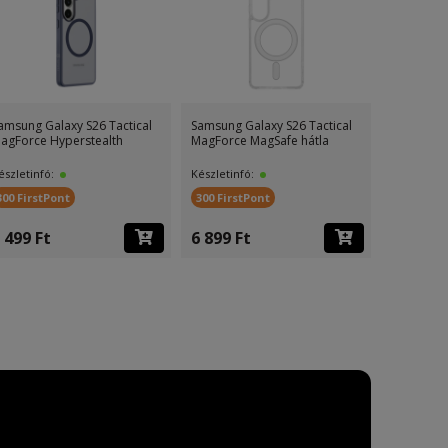
amsung Galaxy S26 Tactical
Samsung Galaxy S26 Tactical
Samsung G
agForce Hyperstealth
MagForce MagSafe hátla
MagForce 
észletinfó:
Készletinfó:
Készletinf
300 FirstPont
300 FirstPont
300 First
 499 Ft
6 899 Ft
6 499 F