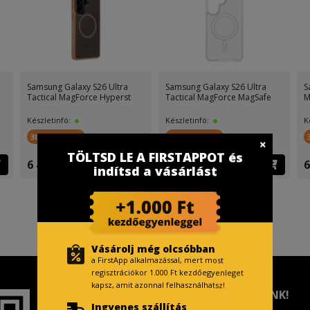
Samsung Galaxy S26 Ultra
Samsung Galaxy S26 Ultra
S
Tactical MagForce Hyperst
Tactical MagForce MagSafe
M
Készletinfó:
Készletinfó:
K
300 FirstPont
300 FirstPont
TÖLTSD LE A FIRSTAPPOT és
6 499 Ft
6 899 Ft
6
indítsd a vásárlást
Vásárolj még olcsóbban
a FirstApp alkalmazással, mert most
regisztrációkor 1.000 Ft kezdőegyenleget
kapsz, amit azonnal felhasználhatsz!
TISZTELT VÁSÁRLÓNK!
Ingyenes szállítás