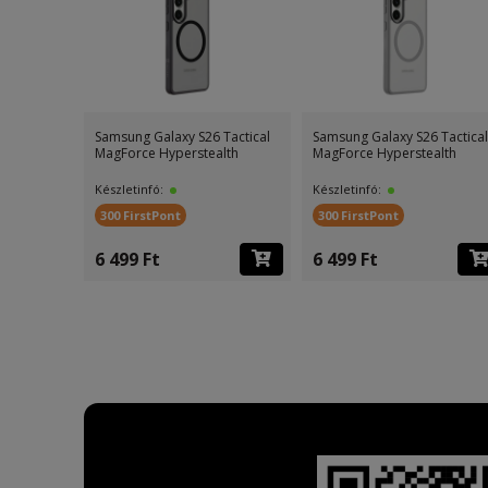
Samsung Galaxy S26 Tactical
Samsung Galaxy S26 Tactical
MagForce Hyperstealth
MagForce Hyperstealth
Készletinfó:
Készletinfó:
300 FirstPont
300 FirstPont
6 499 Ft
6 499 Ft