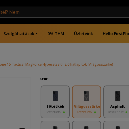
Szolgáltatások
0% THM
Üzleteink
Hello FirstPh
one 15 Tactical MagForce Hyperstealth 2.0 hátlap tok (Világosszürke)
Szín:
Sötétkék
Világosszürke
Asphalt
Készletinfó:
Készletinfó:
Készletinfó: