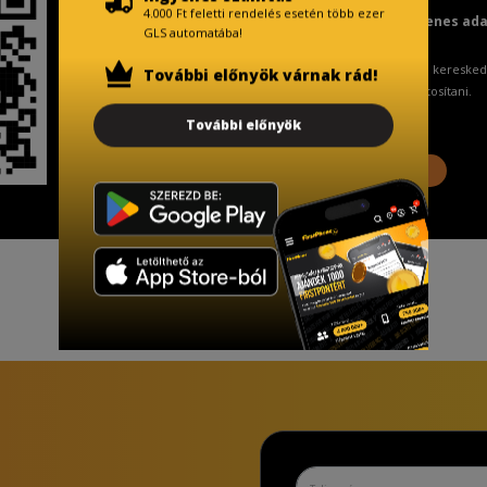
4.000 Ft feletti rendelés esetén több ezer
Fizetésnél kérje az ingyenes ad
GLS automatába!
A Kormány döntése alapján a keresked
További előnyök várnak rád!
ingyenes adattörlő kódot biztosítani.
További előnyök
További információ