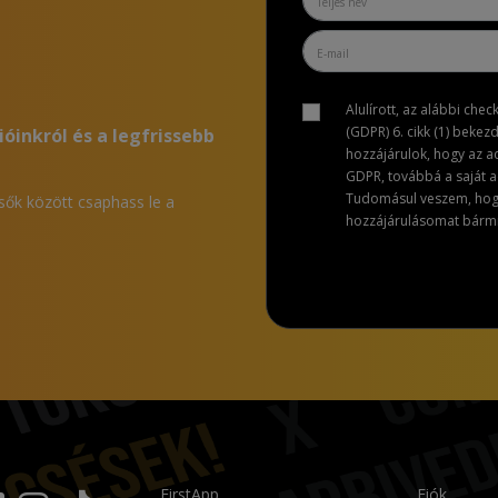
Alulírott, az alábbi che
(GDPR) 6. cikk (1) bekez
ióinkról és a legfrissebb
hozzájárulok, hogy az 
GDPR, továbbá a saját ad
Tudomásul veszem, hogy 
lsők között csaphass le a
hozzájárulásomat bármik
FirstApp
Fiók