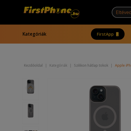
Kategóriák
FirstApp
Kezdőoldal
|
Kategóriák
|
Szilikon hátlap tokok
|
Apple iPh