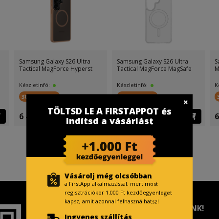
Samsung Galaxy S26 Ultra
Samsung Galaxy S26 Ultra
S
Tactical MagForce Hyperst
Tactical MagForce MagSafe
M
Készletinfó:
Készletinfó:
K
300 FirstPont
300 FirstPont
TÖLTSD LE A FIRSTAPPOT és
6 499 Ft
6 899 Ft
6
indítsd a vásárlást
Vásárolj még olcsóbban
a FirstApp alkalmazással, mert most
regisztrációkor 1.000 Ft kezdőegyenleget
kapsz, amit azonnal felhasználhatsz!
TISZTELT VÁSÁRLÓNK!
Ingyenes szállítás