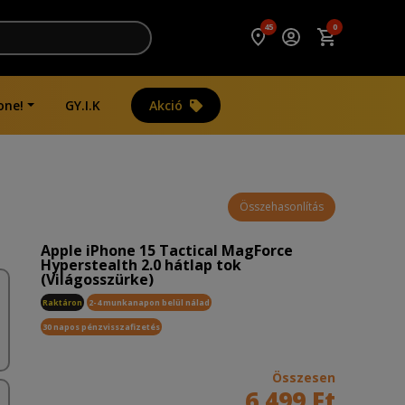
45
0
one!
GY.I.K
Akció
Összehasonlítás
Apple iPhone 15 Tactical MagForce
Hyperstealth 2.0 hátlap tok
(Világosszürke)
Raktáron
2-4 munkanapon belül nálad
30 napos pénzvisszafizetés
Összesen
6 499 Ft