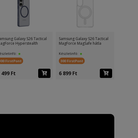
amsung Galaxy S26 Tactical
Samsung Galaxy S26 Tactical
Samsung G
agForce Hyperstealth
MagForce MagSafe hátla
MagForce 
észletinfó:
Készletinfó:
Készletinf
300 FirstPont
300 FirstPont
300 First
 499 Ft
6 899 Ft
6 499 F