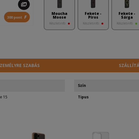
Moucha
Fekete -
Fekete -
F
Moose
Piros
Sárga
300 pont
Készletinfó:
Készletinfó:
Készletinfó:
ZEMÉLYRE SZABÁS
SZÁLLÍT
Szín
e 15
Tipus