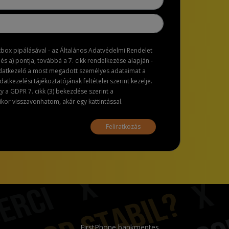
ckbox pipálásával - az Általános Adatvédelmi Rendelet
dés a) pontja, továbbá a 7. cikk rendelkezése alapján -
adatkezelő a most megadott személyes adataimat a
atkezelési tájékoztatójának feltételei szerint kezelje.
a GDPR 7. cikk (3) bekezdése szerint a
or visszavonhatom, akár egy kattintással.
Feliratkozás
FirstPhone bankmentes