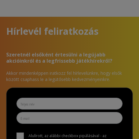
Hírlevél feliratkozás
Szeretnél elsőként értesülni a legújabb
akcióinkról és a legfrissebb játékhírekről?
Akkor mindenképpen iratkozz fel hírlevelünkre, hogy elsők
között csaphass le a legütősebb kedvezményeinkre.
Alulírott, az alábbi checkbox pipálásával - az