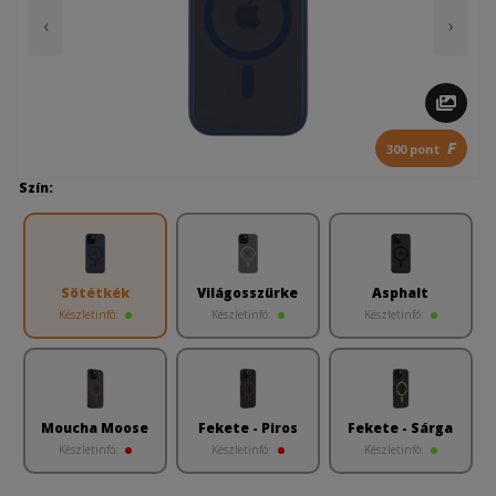
‹
›
F
300 pont
Szín:
Sötétkék
Világosszürke
Asphalt
Készletinfó:
Készletinfó:
Készletinfó:
Moucha Moose
Fekete - Piros
Fekete - Sárga
Készletinfó:
Készletinfó:
Készletinfó: