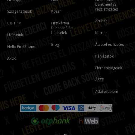
bankmentes
részletfizetés
Szolgáltatások
Kosár
Áruhitel
0% THM
Firstkártya
felhasználási
feltételek
Karrier
Üzleteink
Blog
Átvétel és fizetés
Hello FirstPhone
Pályázatok
Akció
Elérhetőségeink
ÁSZF
Adatvédelem