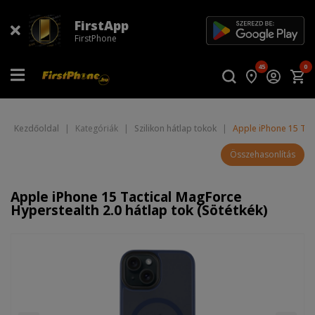
FirstApp
FirstPhone
45
0
Kezdőoldal
|
Kategóriák
|
Szilikon hátlap tokok
|
Apple iPhone 15 Tact
Összehasonlítás
Apple iPhone 15 Tactical MagForce
Hyperstealth 2.0 hátlap tok (Sötétkék)