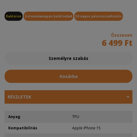
Raktáron
2-4 munkanapon belül nálad
30 napos pénzvisszafizetés
Összesen
6 499 Ft
Személyre szabás
Kosárba
RÉSZLETEK
Anyag
TPU
Kompatibilitás
Apple iPhone 15