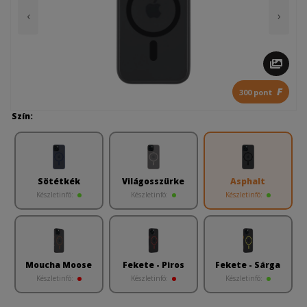
‹
›
F
300 pont
Szín:
Sötétkék
Világosszürke
Asphalt
Készletinfó:
Készletinfó:
Készletinfó:
Moucha Moose
Fekete - Piros
Fekete - Sárga
Készletinfó:
Készletinfó:
Készletinfó: