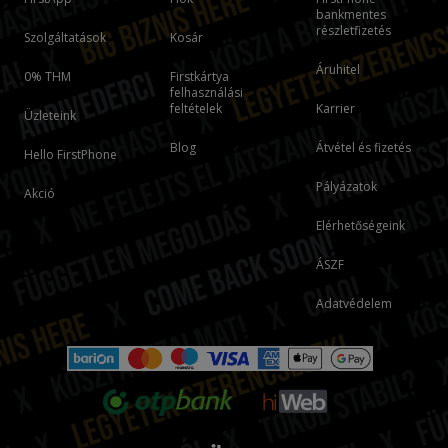
bankmentes
részletfizetés
Szolgáltatások
Kosár
Áruhitel
0% THM
Firstkártya
felhasználási
feltételek
Karrier
Üzleteink
Blog
Átvétel és fizetés
Hello FirstPhone
Pályázatok
Akció
Elérhetőségeink
ÁSZF
Adatvédelem