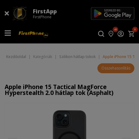
FirstApp
FirstPhone
45
0
Kezdőoldal
|
Kategóriák
|
Szilikon hátlap tokok
|
Apple iPhone 15 Tact
Összehasonlítás
Apple iPhone 15 Tactical MagForce
Hyperstealth 2.0 hátlap tok (Asphalt)