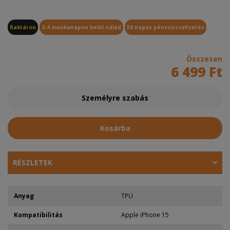
Raktáron
2-4 munkanapon belül nálad
30 napos pénzvisszafizetés
Összesen
6 499 Ft
Személyre szabás
Kosárba
RÉSZLETEK
Anyag
TPU
Kompatibilitás
Apple iPhone 15