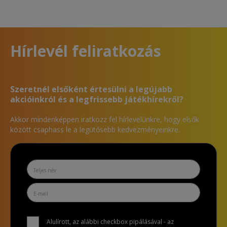
Hírlevél feliratkozás
Szeretnél elsőként értesülni a legújabb
akcióinkról és a legfrissebb játékhírekről?
Akkor mindenképpen iratkozz fel hírlevelünkre, hogy elsők
között csaphass le a legütősebb kedvezményeinkre.
Alulírott, az alábbi checkbox pipálásával - az