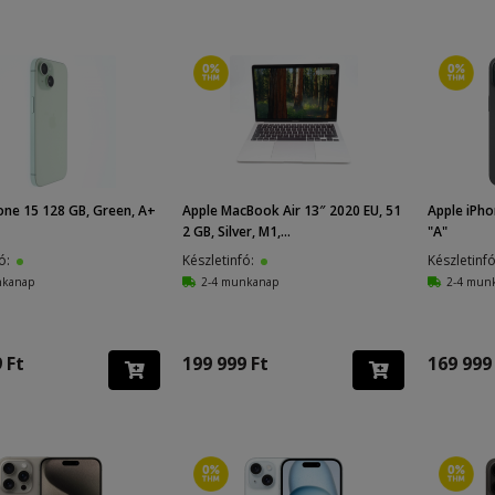
one 15 128 GB, Green, A+
Apple MacBook Air 13″ 2020 EU, 51
Apple iPho
2 GB, Silver, M1,...
"A"
fó:
Készletinfó:
Készletinf
nkanap
2-4 munkanap
2-4 mun
 Ft
199 999 Ft
169 999