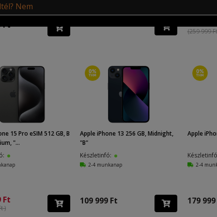
239 999
219 999 Ft
 Ft
(259 999 Ft
one 15 Pro eSIM 512 GB, B
Apple iPhone 13 256 GB, Midnight,
Apple iPho
ium, "...
"B"
fó:
Készletinfó:
Készletinf
nkanap
2-4 munkanap
2-4 mun
 Ft
109 999 Ft
179 999
t )