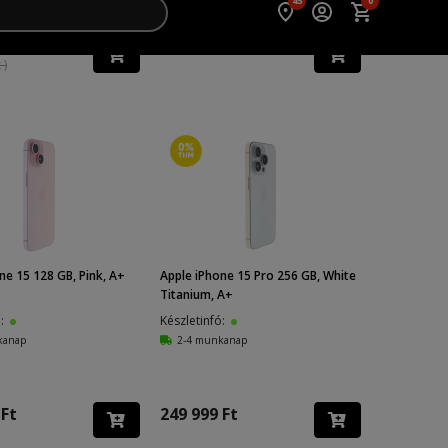
 Ft
209 999 Ft
 )
ne 15 128 GB, Pink, A+
Apple iPhone 15 Pro 256 GB, White
Titanium, A+
ó:
Készletinfó:
kanap
2-4 munkanap
 Ft
249 999 Ft