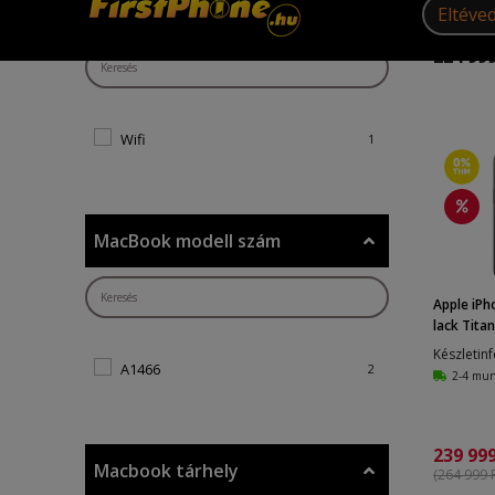
iPad hálózat
224 999
Wifi
1
MacBook modell szám
Apple iPh
lack Titan
Készletin
A1466
2
2-4 mu
239 999
Macbook tárhely
(264 999 F