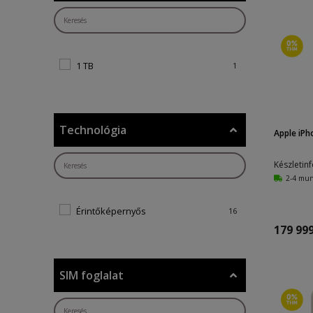
1 TB
1
Technológia
Apple iPh
Készletin
2-4 mu
Érintőképernyős
16
179 999
SIM foglalat