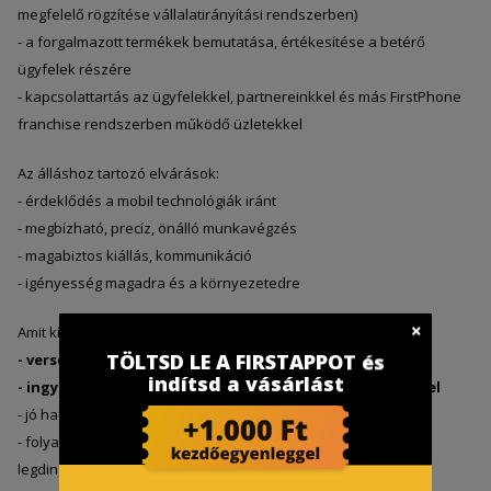
megfelelő rögzítése vállalatirányítási rendszerben)
- a forgalmazott termékek bemutatása, értékesítése a betérő
ügyfelek részére
- kapcsolattartás az ügyfelekkel, partnereinkkel és más FirstPhone
franchise rendszerben működő üzletekkel
Az álláshoz tartozó elvárások:
- érdeklődés a mobil technológiák iránt
- megbízható, precíz, önálló munkavégzés
- magabiztos kiállás, kommunikáció
- igényesség magadra és a környezetedre
Amit kínálunk:
TÖLTSD LE A FIRSTAPPOT és
- versenyképes fix alapjövedelem + jutalék rendszer
indítsd a vásárlást
- ingyenes, államilag elismert képzésekben való részvétel
- jó hangulatú, fiatalos, lendületes csapat
- folyamatos fejlődési lehetőség Magyarország egyik
legdinamikusabban fejlődő üzlethálózatánál