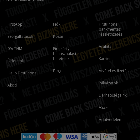
FirstApp
Fiók
FirstPhone
bankmentes
részletfizetés
Szolgáltatások
Kosár
Áruhitel
0% THM
Firstkártya
felhasználási
feltételek
Karrier
Üzleteink
Blog
Átvétel és fizetés
Hello FirstPhone
Pályázatok
Akció
Elérhetőségeink
ÁSZF
Adatvédelem