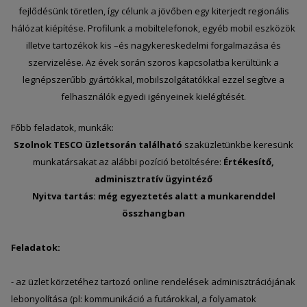
fejlődésünk töretlen, így célunk a jövőben egy kiterjedt regionális
hálózat kiépítése. Profilunk a mobiltelefonok, egyéb mobil eszközök
illetve tartozékok kis –és nagykereskedelmi forgalmazása és
szervizelése. Az évek során szoros kapcsolatba kerültünk a
legnépszerűbb gyártókkal, mobilszolgátatókkal ezzel segítve a
felhasználók egyedi igényeinek kielégítését.
Főbb feladatok, munkák:
Szolnok TESCO üzletsorán található
szaküzletünkbe keresünk
munkatársakat az alábbi pozíció betöltésére:
Értékesítő,
adminisztratív ügyintéző
Nyitva tartás
: még egyeztetés alatt a munkarenddel
összhangban
Feladatok:
- az üzlet körzetéhez tartozó online rendelések adminisztrációjának
lebonyolítása (pl: kommunikáció a futárokkal, a folyamatok