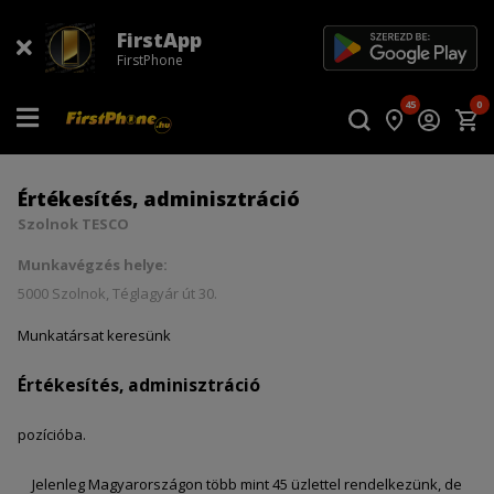
FirstApp
FirstPhone
45
0
Értékesítés, adminisztráció
Szolnok TESCO
Munkavégzés helye:
5000 Szolnok, Téglagyár út 30.
Munkatársat keresünk
Értékesítés, adminisztráció
pozícióba.
Jelenleg Magyarországon több mint 45 üzlettel rendelkezünk, de