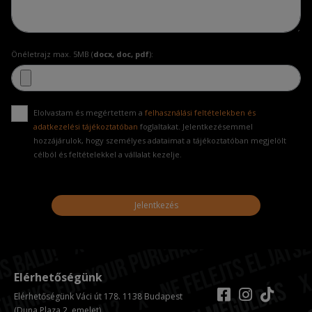
Önéletrajz max. 5MB (
docx, doc, pdf
):
Elolvastam és megértettem a
felhasználási feltételekben és
adatkezelési tájékoztatóban
foglaltakat. Jelentkezésemmel
hozzájárulok, hogy személyes adataimat a tájékoztatóban megjelölt
célból és feltételekkel a vállalat kezelje.
Jelentkezés
Elérhetőségünk
Elérhetőségünk Váci út 178. 1138 Budapest
(Duna Plaza 2. emelet)