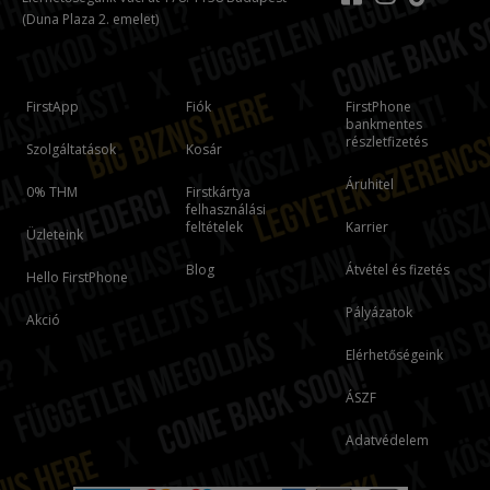
(Duna Plaza 2. emelet)
FirstApp
Fiók
FirstPhone
bankmentes
részletfizetés
Szolgáltatások
Kosár
Áruhitel
0% THM
Firstkártya
felhasználási
feltételek
Karrier
Üzleteink
Blog
Átvétel és fizetés
Hello FirstPhone
Pályázatok
Akció
Elérhetőségeink
ÁSZF
Adatvédelem