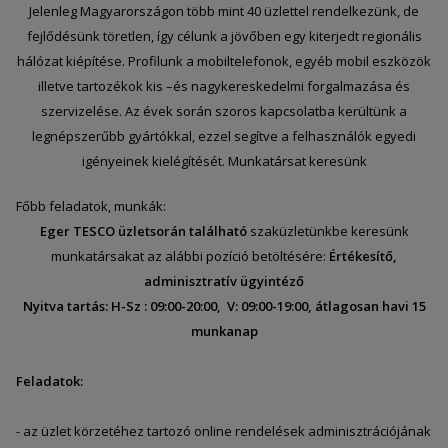
Jelenleg Magyarországon több mint 40 üzlettel rendelkezünk, de
fejlődésünk töretlen, így célunk a jövőben egy kiterjedt regionális
hálózat kiépítése. Profilunk a mobiltelefonok, egyéb mobil eszközök
illetve tartozékok kis –és nagykereskedelmi forgalmazása és
szervizelése. Az évek során szoros kapcsolatba kerültünk a
legnépszerűbb gyártókkal, ezzel segítve a felhasználók egyedi
igényeinek kielégítését. Munkatársat keresünk
Főbb feladatok, munkák:
Eger TESCO üzletsorán található
szaküzletünkbe keresünk
munkatársakat az alábbi pozíció betöltésére:
Értékesítő,
adminisztratív ügyintéző
Nyitva tartás: H-Sz : 09:00-20:00, V: 09:00-19:00, átlagosan havi 15
munkanap
Feladatok:
- az üzlet körzetéhez tartozó online rendelések adminisztrációjának