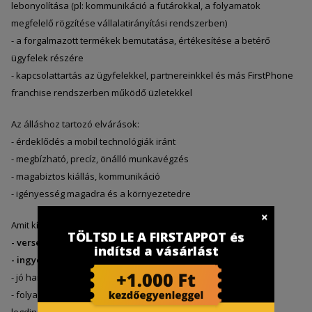
lebonyolítása (pl: kommunikáció a futárokkal, a folyamatok
megfelelő rögzítése vállalatirányítási rendszerben)
- a forgalmazott termékek bemutatása, értékesítése a betérő
ügyfelek részére
- kapcsolattartás az ügyfelekkel, partnereinkkel és más FirstPhone
franchise rendszerben működő üzletekkel
Az álláshoz tartozó elvárások:
- érdeklődés a mobil technológiák iránt
- megbízható, precíz, önálló munkavégzés
- magabiztos kiállás, kommunikáció
- igényesség magadra és a környezetedre
Amit kínálunk:
TÖLTSD LE A FIRSTAPPOT és
- versenyképes fix alapjövedelem + jutalék rendszer
indítsd a vásárlást
- ingyenes, államilag elismert képzésekben való részvétel
- jó hangulatú, fiatalos, lendületes csapat
- folyamatos fejlődési lehetőség Magyarország egyik
legdinamikusabban fejlődő üzlethálózatánál