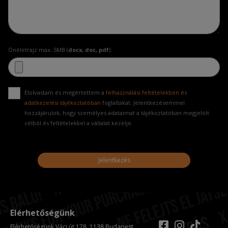
Önéletrajz max. 5MB (
docx, doc, pdf
):
Elolvastam és megértettem a
felhasználási feltételekben és
adatkezelési tájékoztatóban
foglaltakat. Jelentkezésemmel
hozzájárulok, hogy személyes adataimat a tájékoztatóban megjelölt
célból és feltételekkel a vállalat kezelje.
Jelentkezés
Elérhetőségünk
Elérhetőségünk Váci út 178. 1138 Budapest