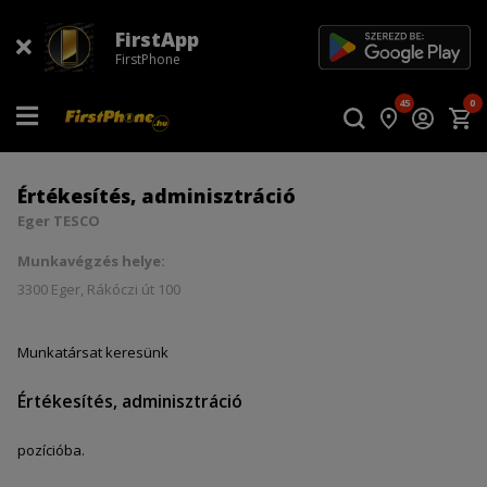
FirstApp
FirstPhone
45
0
Értékesítés, adminisztráció
Eger TESCO
Munkavégzés helye:
3300 Eger, Rákóczi út 100
Munkatársat keresünk
Értékesítés, adminisztráció
pozícióba.