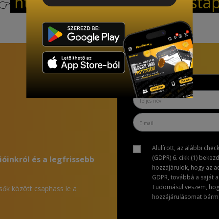
https://firstphone.hu/firsta
Alulírott, az alábbi che
(GDPR) 6. cikk (1) bekez
ióinkról és a legfrissebb
hozzájárulok, hogy az 
GDPR, továbbá a saját ad
Tudomásul veszem, hogy 
lsők között csaphass le a
hozzájárulásomat bármik