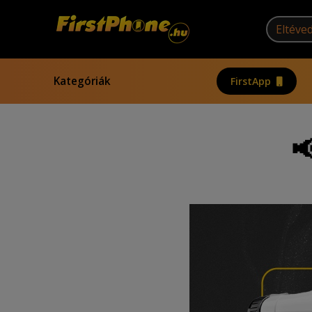
Kategóriák
FirstApp
