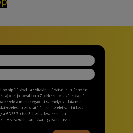
pp
ckbox pipálásával - az Általános Adatvédelmi Rendelet
dés a) pontja, továbbá a 7. cikk rendelkezése alapján -
adatkezelő a most megadott személyes adataimat a
atkezelési tájékoztatójának feltételei szerint kezelje.
a GDPR 7. cikk (3) bekezdése szerint a
or visszavonhatom, akár egy kattintással.