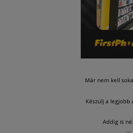
Már nem kell soka
Készülj a legjobb
Addig is né