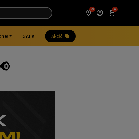
45
0
one!
GY.I.K
Akció
📢