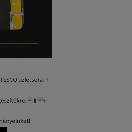
 TESCO üzletsorán!
gészítőkre.
zményeinket!