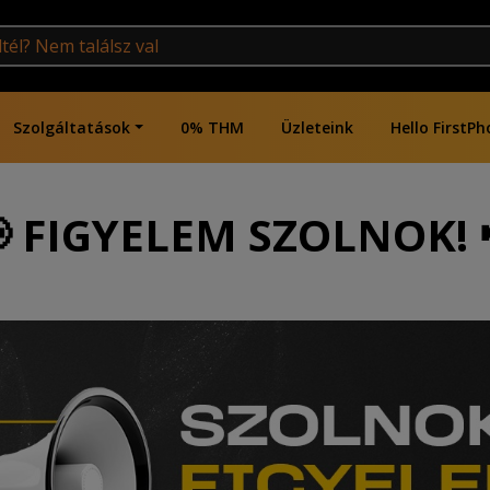
Szolgáltatások
0% THM
Üzleteink
Hello FirstPh
 FIGYELEM SZOLNOK! 