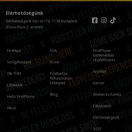
Elérhetőségünk
Elérhetőségünk Váci út 178. 1138 Budapest
(Duna Plaza 2. emelet)
FirstApp
Fiók
FirstPhone
bankmentes
részletfizetés
Szolgáltatások
Kosár
Áruhitel
0% THM
Firstkártya
felhasználási
feltételek
Karrier
Üzleteink
Blog
Átvétel és fizetés
Hello FirstPhone
Pályázatok
Akció
Elérhetőségeink
ÁSZF