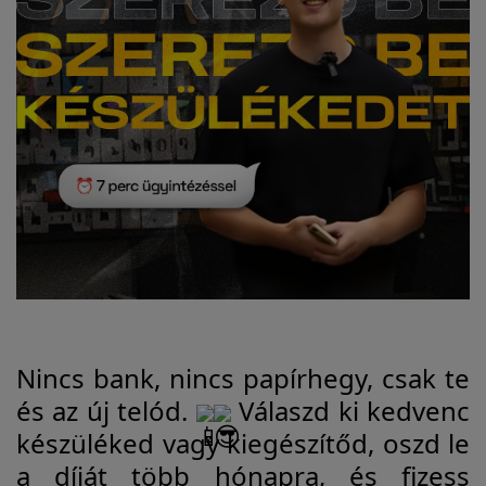
Nincs bank, nincs papírhegy, csak te
és az új telód.
Válaszd ki kedvenc
készüléked vagy kiegészítőd, oszd le
a díját több hónapra, és fizess