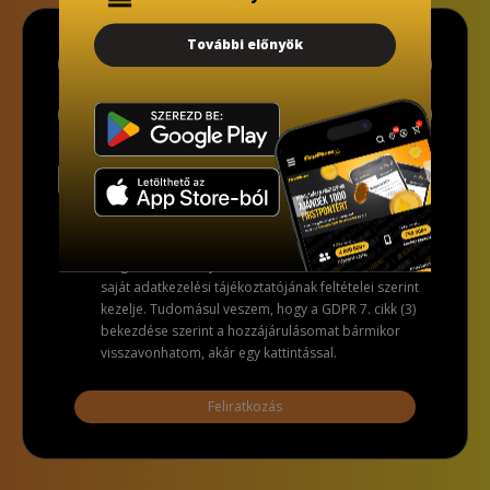
További előnyök
Alulírott, az alábbi checkbox pipálásával - az
Általános Adatvédelmi Rendelet (GDPR) 6. cikk (1)
bekezdés a) pontja, továbbá a 7. cikk rendelkezése
alapján - hozzájárulok, hogy az adatkezelő a most
megadott személyes adataimat a GDPR, továbbá a
saját adatkezelési tájékoztatójának feltételei szerint
kezelje. Tudomásul veszem, hogy a GDPR 7. cikk (3)
bekezdése szerint a hozzájárulásomat bármikor
visszavonhatom, akár egy kattintással.
Feliratkozás