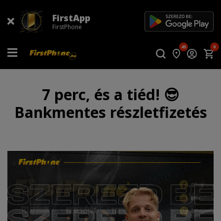
FirstApp
FirstPhone
45
0
7 perc, és a tiéd! 😎
Bankmentes részletfizetés