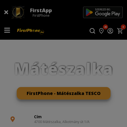
FirstApp
FirstPhone
45
0
Mátészalka
FirstPhone - Mátészalka TESCO
Cím
4700 Mátészalka, Alkotmány út 1/A