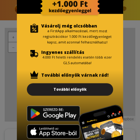
Vásárolj még olcsóbban
a FirstApp alkalmazással, mert most
regisztrációkor 1.000 Ft kezdőegyenleget
+
kapsz, amit azonnal felhasználhatsz!
−
Ingyenes szállítás
4.000 Ft feletti rendelés esetén több ezer
GLS automatába!
További előnyök várnak rád!
További előnyök
Leaflet
OpenStreetMap
Mapbox
| Map data ©
contributors, Imagery ©
Nyitvatartás