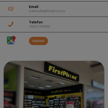
Email
mateszalka@firstphone.hu
Telefon
+36/212003902
Indulás!