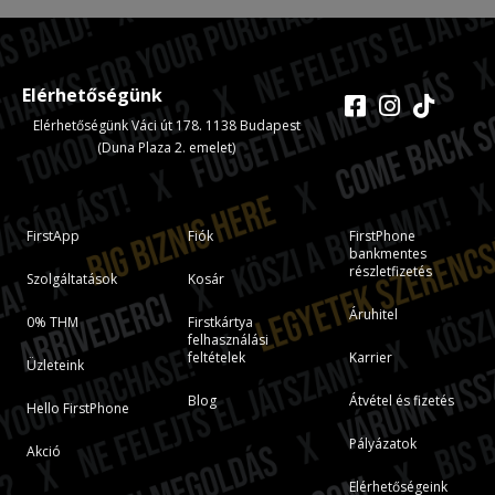
Elérhetőségünk
Elérhetőségünk Váci út 178. 1138 Budapest
(Duna Plaza 2. emelet)
FirstApp
Fiók
FirstPhone
bankmentes
részletfizetés
Szolgáltatások
Kosár
Áruhitel
0% THM
Firstkártya
felhasználási
feltételek
Karrier
Üzleteink
Blog
Átvétel és fizetés
Hello FirstPhone
Pályázatok
Akció
Elérhetőségeink