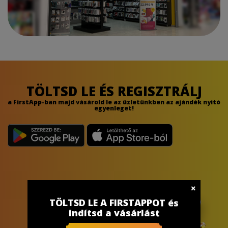
TÖLTSD LE ÉS REGISZTRÁLJ
a FirstApp-ban majd vásárold le az üzletünkben az ajándék nyitó
egyenleget!
TÖLTSD LE A FIRSTAPPOT és
indítsd a vásárlást