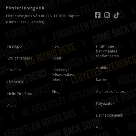
Elérhetőségünk
Elérhetőségünk Váci út 178. 1138 Budapest
(Duna Plaza 2. emelet)
FirstApp
Fiók
FirstPhone
bankmentes
részletfizetés
Szolgáltatások
Kosár
Áruhitel
0% THM
Firstkártya
felhasználási
feltételek
Karrier
Üzleteink
Blog
Átvétel és fizetés
Hello FirstPhone
Pályázatok
Akció
Elérhetőségeink
ÁSZF