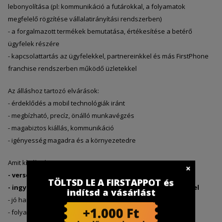
lebonyolítása (pl: kommunikáció a futárokkal, a folyamatok
megfelelő rögzítése vállalatirányítási rendszerben)
- a forgalmazott termékek bemutatása, értékesítése a betérő
ügyfelek részére
- kapcsolattartás az ügyfelekkel, partnereinkkel és más FirstPhone
franchise rendszerben működő üzletekkel
Az álláshoz tartozó elvárások:
- érdeklődés a mobil technológiák iránt
- megbízható, precíz, önálló munkavégzés
- magabiztos kiállás, kommunikáció
- igényesség magadra és a környezetedre
Amit kínálunk:
- versenyképes fix alapjövedelem + jutalék rendszer
TÖLTSD LE A FIRSTAPPOT és
- ingyenes, államilag elismert képzésekben való részvétel
indítsd a vásárlást
- jó hangulatú, fiatalos, lendületes csapat
- folyamatos fejlődési lehetőség Magyarország egyik