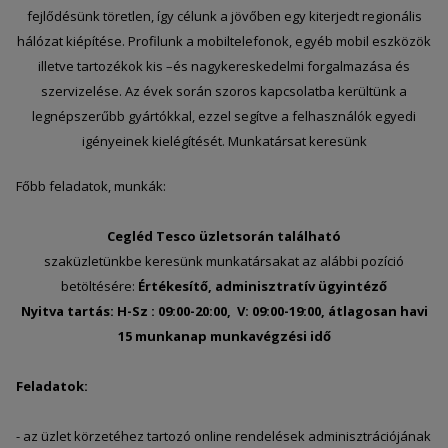
fejlődésünk töretlen, így célunk a jövőben egy kiterjedt regionális
hálózat kiépítése. Profilunk a mobiltelefonok, egyéb mobil eszközök
illetve tartozékok kis –és nagykereskedelmi forgalmazása és
szervizelése. Az évek során szoros kapcsolatba kerültünk a
legnépszerűbb gyártókkal, ezzel segítve a felhasználók egyedi
igényeinek kielégítését. Munkatársat keresünk
Főbb feladatok, munkák:
Cegléd Tesco üzletsorán található
szaküzletünkbe keresünk munkatársakat az alábbi pozíció
betöltésére:
Értékesítő, adminisztratív ügyintéző
Nyitva tartás: H-Sz : 09:00-20:00, V: 09:00-19:00, átlagosan havi
15 munkanap munkavégzési idő
Feladatok:
- az üzlet körzetéhez tartozó online rendelések adminisztrációjának