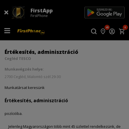
FirstApp
FirstPhone
45
0
Értékesítés, adminisztráció
Cegléd TESCO
Munkavégzés helye:
2700 Cegléd, Malomtó szél 29-30
Munkatársat keresünk
Értékesítés, adminisztráció
pozícióba.
Jelenleg Magyarországon több mint 45 üzlettel rendelkezünk, de