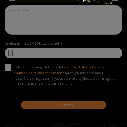
Önéletrajz max. 5MB (
docx, doc, pdf
):
Elolvastam és megértettem a
felhasználási feltételekben és
adatkezelési tájékoztatóban
foglaltakat. Jelentkezésemmel
hozzájárulok, hogy személyes adataimat a tájékoztatóban megjelölt
célból és feltételekkel a vállalat kezelje.
Jelentkezés