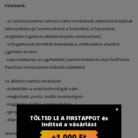
Feladatok:
- az üzlet körzetéhez tartozó online rendelések adminisztrációjának
lebonyolítása (pl: kommunikáció a futárokkal, a folyamatok
megfelelő rögzítése vállalatirányítási rendszerben)
- a forgalmazott termékek bemutatása, értékesítése a betérő
ügyfelek részére
- kapcsolattartás az ügyfelekkel, partnereinkkel és más FirstPhone
franchise rendszerben működő üzletekkel
Az álláshoz tartozó elvárások:
- érdeklődés a mobil technológiák iránt
- megbízható, precíz, önálló munkavégzés
- magabiztos kiállás, kommunikáció
- igényesség magadra és a környezetedre
TÖLTSD LE A FIRSTAPPOT és
- alapvető adminisztrációs tapasztalat
indítsd a vásárlást
Amit kínálunk: