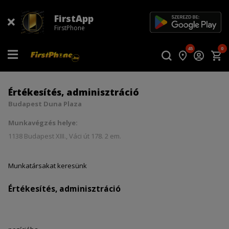
FirstApp
FirstPhone
45
0
Értékesítés, adminisztráció
Budapest Duna Plaza
Munkavégzés helye:
1138 Budapest XIII., Váci út 178. 2 em.
Munkatársakat keresünk
Értékesítés, adminisztráció