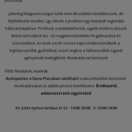
pozícióba.
Jelenleg Magyarországon több mint 40 üzlettel rendelkezünk, de
fejlődésünk töretlen, így célunk a jövőben egy kiterjedt regionális
hálózat kiépítése. Profilunk a mobiltelefonok, egyéb mobil eszközök
illetve tartozékok kis –és nagykereskedelmi forgalmazása és
szervizelése. Az évek során szoros kapcsolatba kerültünk a
legnépszerűbb gyártókkal, ezzel segítve a felhasználók egyedi
igényeinek kielégítését. Munkatársat keresünk
Főbb feladatok, munkák:
Budapesten a Duna Plazaban található
szaküzletünkbe keresünk
munkatársakat az alábbi pozíció betöltésére:
Értékesítő,
adminisztratív ügyintéző
Az üzlet nyitva tartása: H-Sz : 10:00-20:00, V: 10:00-18:00