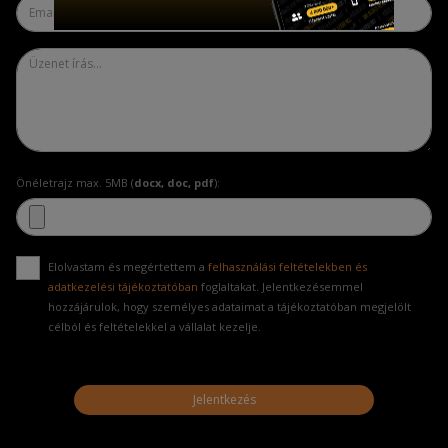
Önéletrajz max. 5MB (
docx, doc, pdf
):
Elolvastam és megértettem a
felhasználási feltételekben és
adatkezelési tájékoztatóban
foglaltakat. Jelentkezésemmel
hozzájárulok, hogy személyes adataimat a tájékoztatóban megjelölt
célból és feltételekkel a vállalat kezelje.
Jelentkezés