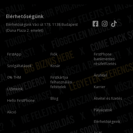
Elérhetőségünk
Elérhetőségünk Váci út 178. 1138 Budapest
(Duna Plaza 2. emelet)
FirstApp
Fiók
FirstPhone
bankmentes
részletfizetés
Szolgáltatások
Kosár
Áruhitel
0% THM
Firstkártya
felhasználási
feltételek
Karrier
Üzleteink
Blog
Átvétel és fizetés
Hello FirstPhone
Pályázatok
Akció
Elérhetőségeink