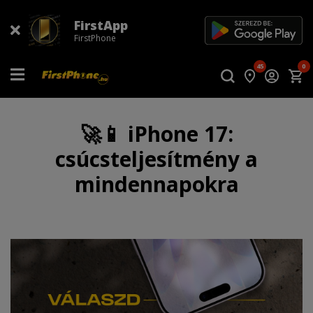
FirstApp
FirstPhone
45
0
🚀📱 iPhone 17:
csúcsteljesítmény a
mindennapokra