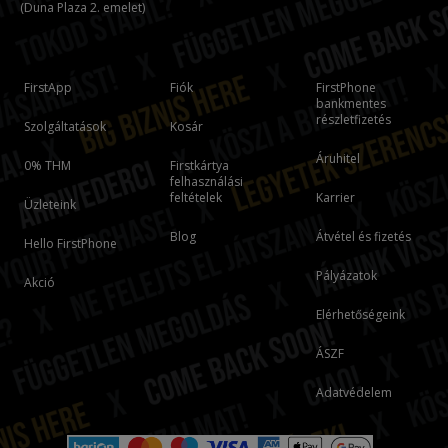
(Duna Plaza 2. emelet)
FirstApp
Fiók
FirstPhone
bankmentes
részletfizetés
Szolgáltatások
Kosár
Áruhitel
0% THM
Firstkártya
felhasználási
feltételek
Karrier
Üzleteink
Blog
Átvétel és fizetés
Hello FirstPhone
Pályázatok
Akció
Elérhetőségeink
ÁSZF
Adatvédelem