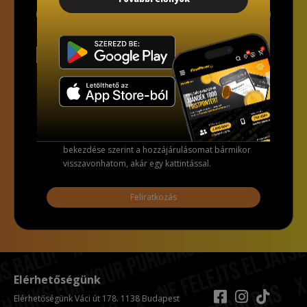
Alulírott, az alábbi checkbox pipálásával - az
Általános Adatvédelmi Rendelet (GDPR) 6. cikk (1)
bekezdés a) pontja, továbbá a 7. cikk rendelkezése
alapján - hozzájárulok, hogy az adatkezelő a most
megadott személyes adataimat a GDPR, továbbá a
saját adatkezelési tájékoztatójának feltételei szerint
kezelje. Tudomásul veszem, hogy a GDPR 7. cikk (3)
bekezdése szerint a hozzájárulásomat bármikor
visszavonhatom, akár egy kattintással.
Feliratkozás
Elérhetőségünk
Elérhetőségünk Váci út 178. 1138 Budapest