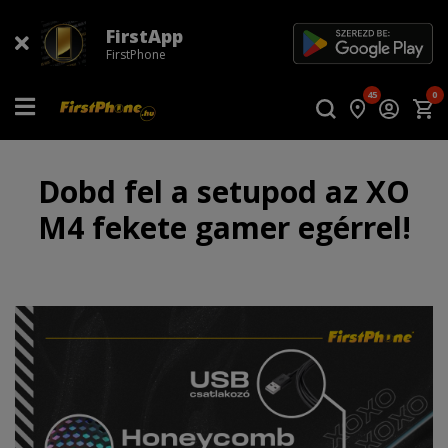
FirstApp
FirstPhone
45
0
Dobd fel a setupod az XO
M4 fekete gamer egérrel!