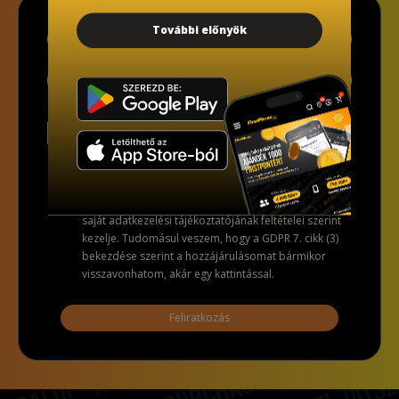
További előnyök
Alulírott, az alábbi checkbox pipálásával - az
Általános Adatvédelmi Rendelet (GDPR) 6. cikk (1)
bekezdés a) pontja, továbbá a 7. cikk rendelkezése
alapján - hozzájárulok, hogy az adatkezelő a most
megadott személyes adataimat a GDPR, továbbá a
saját adatkezelési tájékoztatójának feltételei szerint
kezelje. Tudomásul veszem, hogy a GDPR 7. cikk (3)
bekezdése szerint a hozzájárulásomat bármikor
visszavonhatom, akár egy kattintással.
Feliratkozás