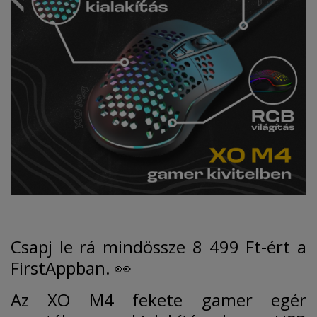
Csapj le rá mindössze 8 499 Ft-ért a
FirstAppban. 👀
Az XO M4 fekete gamer egér