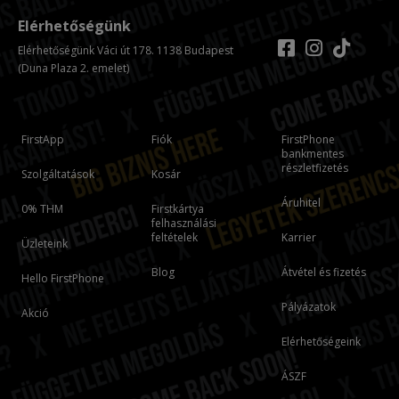
Elérhetőségünk
Elérhetőségünk Váci út 178. 1138 Budapest
(Duna Plaza 2. emelet)
FirstApp
Fiók
FirstPhone
bankmentes
részletfizetés
Szolgáltatások
Kosár
Áruhitel
0% THM
Firstkártya
felhasználási
feltételek
Karrier
Üzleteink
Blog
Átvétel és fizetés
Hello FirstPhone
Pályázatok
Akció
Elérhetőségeink
ÁSZF