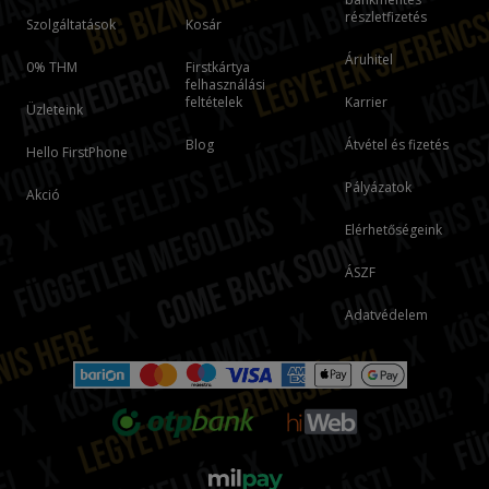
részletfizetés
Szolgáltatások
Kosár
Áruhitel
0% THM
Firstkártya
felhasználási
feltételek
Karrier
Üzleteink
Blog
Átvétel és fizetés
Hello FirstPhone
Pályázatok
Akció
Elérhetőségeink
ÁSZF
Adatvédelem