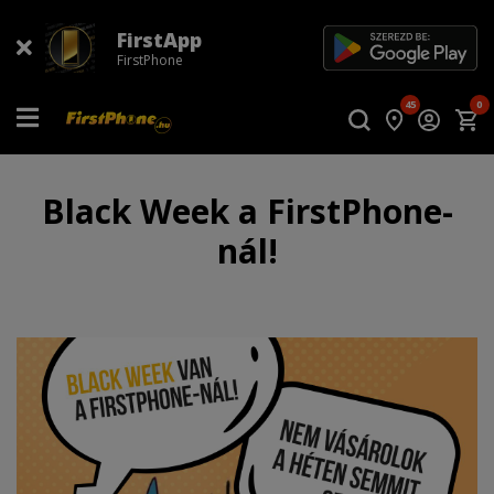
FirstApp
FirstPhone
45
0
Black Week a FirstPhone-
nál!