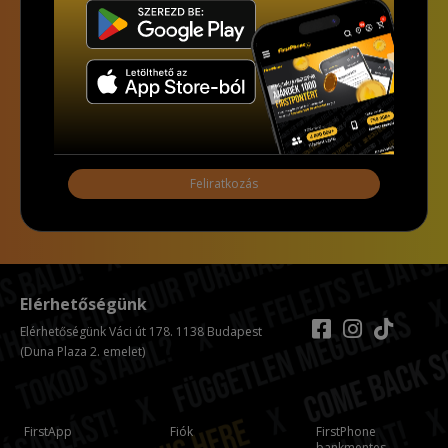
bekezdés a) pontja, továbbá a 7. cikk rendelkezése
alapján - hozzájárulok, hogy az adatkezelő a most
megadott személyes adataimat a GDPR, továbbá a
saját adatkezelési tájékoztatójának feltételei szerint
kezelje. Tudomásul veszem, hogy a GDPR 7. cikk (3)
bekezdése szerint a hozzájárulásomat bármikor
visszavonhatom, akár egy kattintással.
Feliratkozás
Elérhetőségünk
Elérhetőségünk Váci út 178. 1138 Budapest
(Duna Plaza 2. emelet)
FirstApp
Fiók
FirstPhone
bankmentes