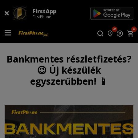
FirstApp
FirstPhone
45
0
Bankmentes részletfizetés?
😉 Új készülék
egyszerűbben! 📱