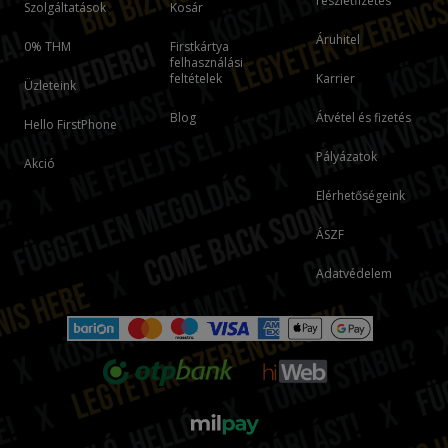
részletfizetés
Szolgáltatások
Kosár
Áruhitel
0% THM
Firstkártya
felhasználási
feltételek
Karrier
Üzleteink
Blog
Átvétel és fizetés
Hello FirstPhone
Pályázatok
Akció
Elérhetőségeink
ÁSZF
Adatvédelem