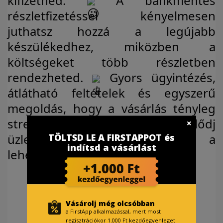
kifizetned.
A bankmentes
részletfizetéssel kényelmesen
juthatsz hozzá a legújabb
készülékedhez, miközben a
költségeket több részletben
rendezheted.
Gyors ügyintézés,
átlátható feltételek és egyszerű
megoldás, hogy a vásárlás tényleg
stresszmentes legyen.
Érdeklődj
üzleteinkben, vagy csekkold a
TÖLTSD LE A FIRSTAPPOT és
indítsd a vásárlást
lehetőségeket a FirstAppban.
Vásárolj még olcsóbban
a FirstApp alkalmazással, mert most
regisztrációkor 1.000 Ft kezdőegyenleget