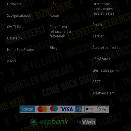
FirstApp
Fiók
FirstPhone
bankmentes
részletfizetés
Szolgáltatások
Kosár
Áruhitel
0% THM
Firstkártya
felhasználási
feltételek
Karrier
Üzleteink
Blog
Átvétel és fizetés
Hello FirstPhone
Pályázatok
Akció
Elérhetőségeink
ÁSZF
Adatvédelem