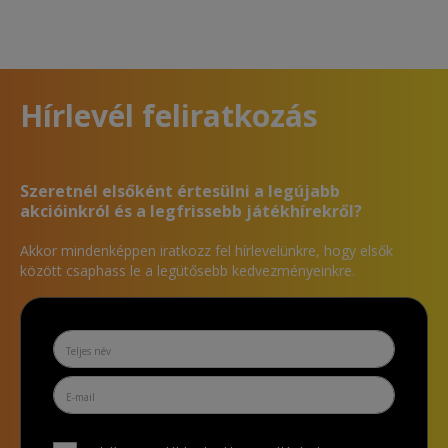
Hírlevél feliratkozás
Szeretnél elsőként értesülni a legújabb
akcióinkról és a legfrissebb játékhírekről?
Akkor mindenképpen iratkozz fel hírlevelünkre, hogy elsők
között csaphass le a legütősebb kedvezményeinkre.