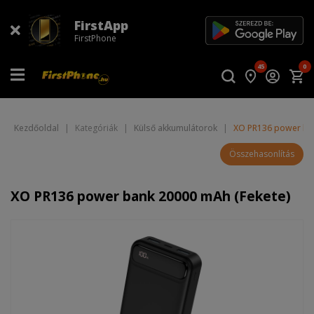
FirstApp
FirstPhone
45
0
Kezdőoldal
|
Kategóriák
|
Külső akkumulátorok
|
XO PR136 power ban
Összehasonlítás
XO PR136 power bank 20000 mAh (Fekete)