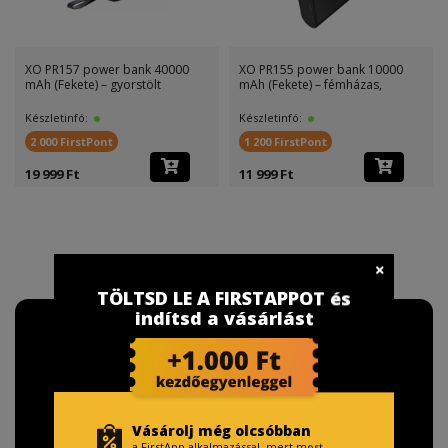
XO PR157 power bank 40000
XO PR155 power bank 10000
mAh (Fekete) – gyorstölt
mAh (Fekete) – fémházas,
Készletinfó:
Készletinfó:
2 000 FirstPont
1 200 FirstPont
19 999 Ft
11 999 Ft
TÖLTSD LE A FIRSTAPPOT és
indítsd a vásárlást
Vásárolj még olcsóbban
a FirstApp alkalmazással, mert most