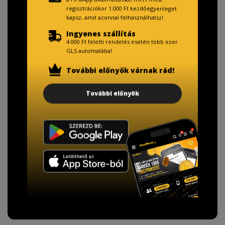
regisztrációkor 1.000 Ft kezdőegyenleget
kapsz, amit azonnal felhasználhatsz!
Ingyenes szállítás
4.000 Ft feletti rendelés esetén több ezer
GLS automatába!
További előnyök várnak rád!
TISZTELT VÁSÁRLÓNK!
További előnyök
Fizetésnél kérje az ingyenes adattörlő kódot
adatainak biztonsága érdekében!
A Kormány döntése alapján a kereskedő minden tartós
adathordozó termék vásárlásakor köteles ingyenes
adattörlő kódot biztosítani.
További információ