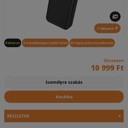
F
1 100 pont
Raktáron
2-4 munkanapon belül nálad
30 napos pénzvisszafizetés
Összesen
10 999 Ft
Személyre szabás
Kosárba
RÉSZLETEK