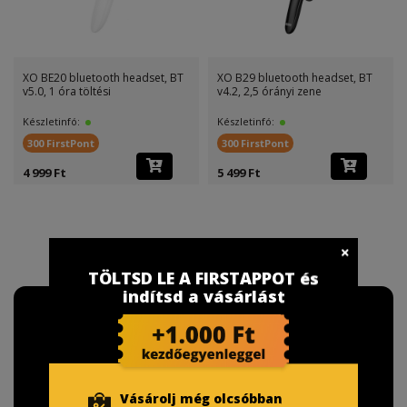
XO BE20 bluetooth headset, BT
XO B29 bluetooth headset, BT
v5.0, 1 óra töltési
v4.2, 2,5 órányi zene
Készletinfó:
Készletinfó:
300 FirstPont
300 FirstPont
4 999 Ft
5 499 Ft
TÖLTSD LE A FIRSTAPPOT és
indítsd a vásárlást
Vásárolj még olcsóbban