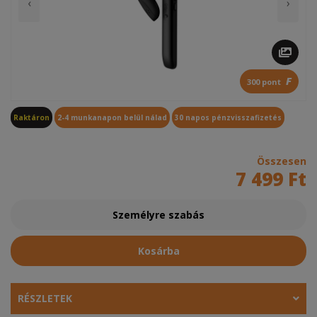
‹
›
F
300 pont
Raktáron
2-4 munkanapon belül nálad
30 napos pénzvisszafizetés
Összesen
7 499 Ft
Személyre szabás
Kosárba
RÉSZLETEK