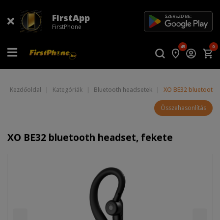
FirstApp
FirstPhone
45
0
Kezdőoldal
|
Kategóriák
|
Bluetooth headsetek
|
XO BE32 bluetooth h
Összehasonlítás
XO BE32 bluetooth headset, fekete