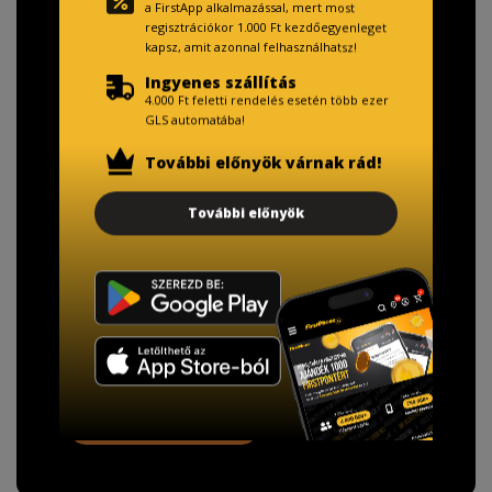
a FirstApp alkalmazással, mert most
regisztrációkor 1.000 Ft kezdőegyenleget
kapsz, amit azonnal felhasználhatsz!
Ingyenes szállítás
4.000 Ft feletti rendelés esetén több ezer
GLS automatába!
További előnyök várnak rád!
TISZTELT VÁSÁRLÓNK!
További előnyök
Fizetésnél kérje az ingyenes adattörlő kódot
adatainak biztonsága érdekében!
A Kormány döntése alapján a kereskedő minden tartós
adathordozó termék vásárlásakor köteles ingyenes
adattörlő kódot biztosítani.
További információ