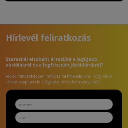
Hírlevél feliratkozás
Szeretnél elsőként értesülni a legújabb
akcióinkról és a legfrissebb játékhírekről?
Akkor mindenképpen iratkozz fel hírlevelünkre, hogy elsők
között csaphass le a legütősebb kedvezményeinkre.