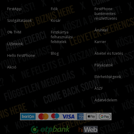
FirstApp
Fiók
FirstPhone
bankmentes
részletfizetés
Szolgáltatások
Kosár
Áruhitel
0% THM
Firstkártya
felhasználási
feltételek
Karrier
Üzleteink
Blog
Átvétel és fizetés
Hello FirstPhone
Pályázatok
Akció
Elérhetőségeink
ÁSZF
Adatvédelem