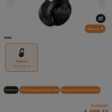
‹
›
F
300 pont
Szín:
Fekete
Készletinfó:
Raktáron
2-4 munkanapon belül nálad
30 napos pénzvisszafizetés
Összesen
4 499 Ft