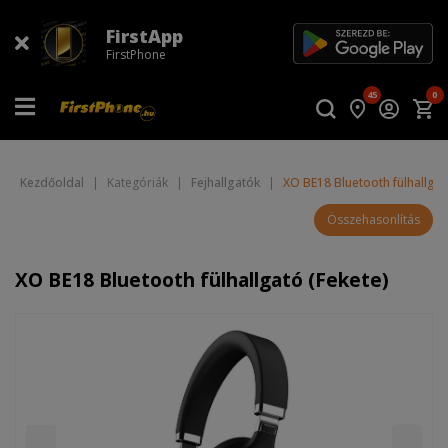
FirstApp
FirstPhone
45
0
Kezdőoldal
|
Kategóriák
|
Fejhallgatók
|
XO BE18 Bluetooth fülhallgat
Összehasonlítás
XO BE18 Bluetooth fülhallgató (Fekete)