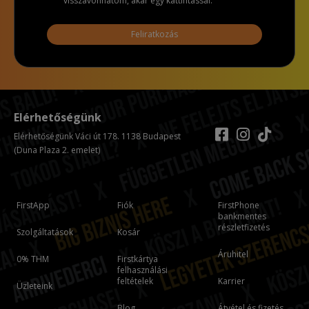
visszavonhatom, akár egy kattintással.
Feliratkozás
Elérhetőségünk
Elérhetőségünk Váci út 178. 1138 Budapest
(Duna Plaza 2. emelet)
FirstApp
Fiók
FirstPhone
bankmentes
részletfizetés
Szolgáltatások
Kosár
Áruhitel
0% THM
Firstkártya
felhasználási
feltételek
Karrier
Üzleteink
Blog
Átvétel és fizetés