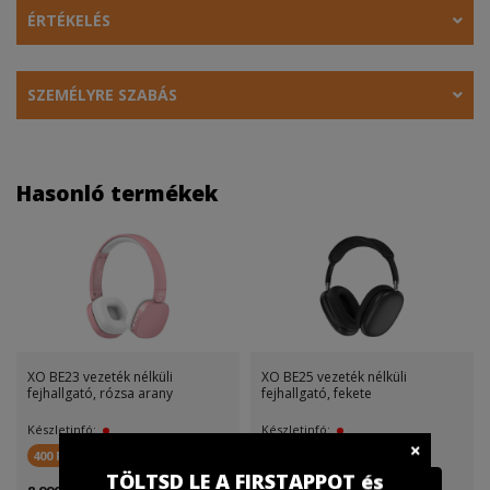
ÉRTÉKELÉS
SZEMÉLYRE SZABÁS
Hasonló termékek
XO BE23 vezeték nélküli
XO BE25 vezeték nélküli
fejhallgató, rózsa arany
fejhallgató, fekete
Készletinfó:
Készletinfó:
400 FirstPont
1 200 FirstPont
TÖLTSD LE A FIRSTAPPOT és