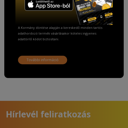
Fizetésnél kérje az ingyenes adattörlő kódot
adatainak biztonsága érdekében!
A Kormány döntése alapján a kereskedő minden tartós
adathordozó termék vásárlásakor köteles ingyenes
adattörlő kódot biztosítani.
További információ
Hírlevél feliratkozás