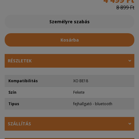
8 899 Ft
Személyre szabás
Kosárba
RÉSZLETEK
Kompatibilitás
XO BE18
Szín
Fekete
Tipus
fejhallgató - bluetooth
SZÁLLÍTÁS