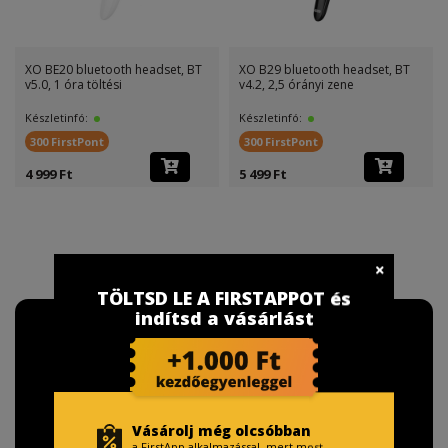
XO BE20 bluetooth headset, BT
XO B29 bluetooth headset, BT
v5.0, 1 óra töltési
v4.2, 2,5 órányi zene
Készletinfó:
Készletinfó:
300 FirstPont
300 FirstPont
4 999 Ft
5 499 Ft
TÖLTSD LE A FIRSTAPPOT és
indítsd a vásárlást
Vásárolj még olcsóbban
a FirstApp alkalmazással, mert most