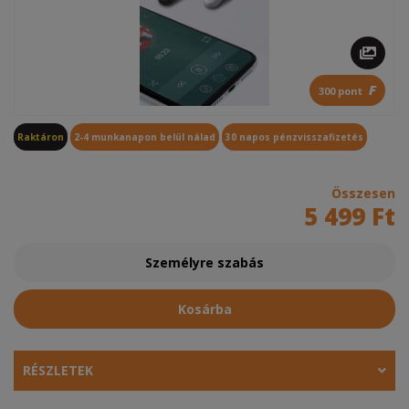
F
300 pont
Raktáron
2-4 munkanapon belül nálad
30 napos pénzvisszafizetés
Összesen
5 499 Ft
Személyre szabás
Kosárba
RÉSZLETEK