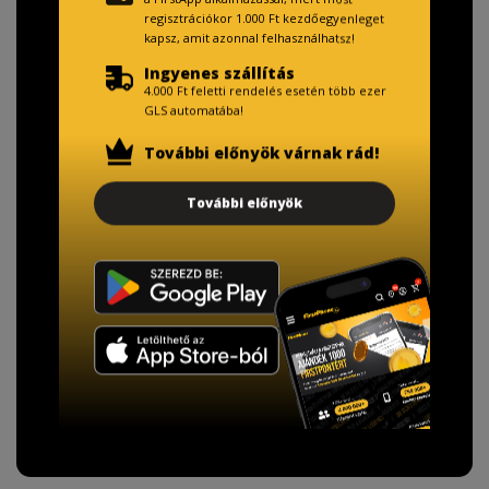
regisztrációkor 1.000 Ft kezdőegyenleget
kapsz, amit azonnal felhasználhatsz!
Ingyenes szállítás
4.000 Ft feletti rendelés esetén több ezer
GLS automatába!
További előnyök várnak rád!
TISZTELT VÁSÁRLÓNK!
További előnyök
Fizetésnél kérje az ingyenes adattörlő kódot
adatainak biztonsága érdekében!
A Kormány döntése alapján a kereskedő minden tartós
adathordozó termék vásárlásakor köteles ingyenes
adattörlő kódot biztosítani.
További információ