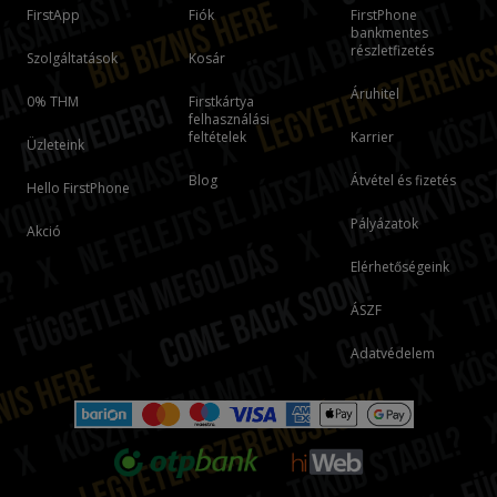
FirstApp
Fiók
FirstPhone
bankmentes
részletfizetés
Szolgáltatások
Kosár
Áruhitel
0% THM
Firstkártya
felhasználási
feltételek
Karrier
Üzleteink
Blog
Átvétel és fizetés
Hello FirstPhone
Pályázatok
Akció
Elérhetőségeink
ÁSZF
Adatvédelem