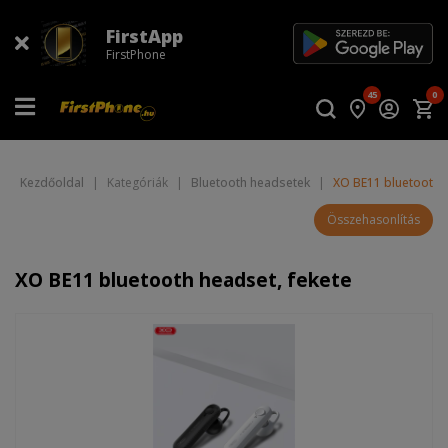
FirstApp
FirstPhone
45
0
Kezdőoldal
|
Kategóriák
|
Bluetooth headsetek
|
XO BE11 bluetooth h
Összehasonlítás
XO BE11 bluetooth headset, fekete