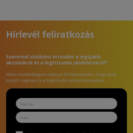
Hírlevél feliratkozás
Szeretnél elsőként értesülni a legújabb
akcióinkról és a legfrissebb játékhírekről?
Akkor mindenképpen iratkozz fel hírlevelünkre, hogy elsők
között csaphass le a legütősebb kedvezményeinkre.