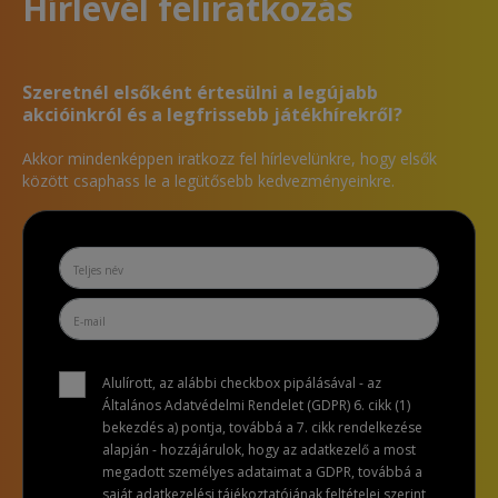
Hírlevél feliratkozás
Szeretnél elsőként értesülni a legújabb
akcióinkról és a legfrissebb játékhírekről?
Akkor mindenképpen iratkozz fel hírlevelünkre, hogy elsők
között csaphass le a legütősebb kedvezményeinkre.
Alulírott, az alábbi checkbox pipálásával - az
Általános Adatvédelmi Rendelet (GDPR) 6. cikk (1)
bekezdés a) pontja, továbbá a 7. cikk rendelkezése
alapján - hozzájárulok, hogy az adatkezelő a most
megadott személyes adataimat a GDPR, továbbá a
saját adatkezelési tájékoztatójának feltételei szerint