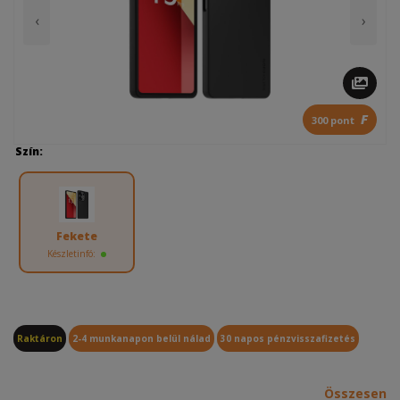
‹
›
F
300 pont
Szín:
Fekete
Készletinfó:
Raktáron
2-4 munkanapon belül nálad
30 napos pénzvisszafizetés
Összesen