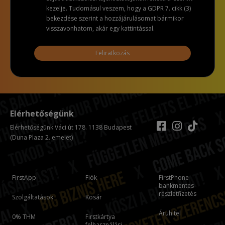
kezelje. Tudomásul veszem, hogy a GDPR 7. cikk (3)
bekezdése szerint a hozzájárulásomat bármikor
visszavonhatom, akár egy kattintással.
Feliratkozás
Elérhetőségünk
Elérhetőségünk Váci út 178. 1138 Budapest
(Duna Plaza 2. emelet)
FirstApp
Fiók
FirstPhone
bankmentes
részletfizetés
Szolgáltatások
Kosár
Áruhitel
0% THM
Firstkártya
felhasználási