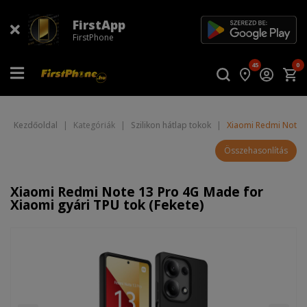
FirstApp
FirstPhone
45
0
Kezdőoldal
|
Kategóriák
|
Szilikon hátlap tokok
|
Xiaomi Redmi Note 1
Összehasonlítás
Xiaomi Redmi Note 13 Pro 4G Made for
Xiaomi gyári TPU tok (Fekete)