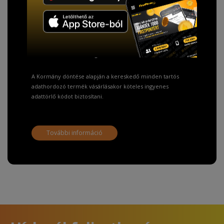
TISZTELT VÁSÁRLÓNK!
Fizetésnél kérje az ingyenes adattörlő kódot
adatainak biztonsága érdekében!
A Kormány döntése alapján a kereskedő minden tartós
adathordozó termék vásárlásakor köteles ingyenes
adattörlő kódot biztosítani.
További információ