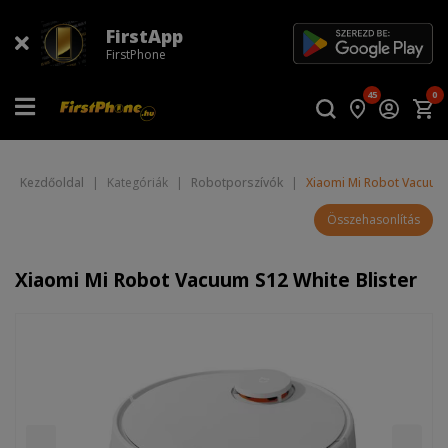
FirstApp
FirstPhone
45
0
Kezdőoldal
|
Kategóriák
|
Robotporszívók
|
Xiaomi Mi Robot Vacuum 
Összehasonlítás
Xiaomi Mi Robot Vacuum S12 White Blister