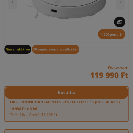
‹
›
F
1 200 pont
Nincs raktáron
30 napos pénzvisszafizetés
Összesen
119 990 Ft
Kosárba
FIRSTPHONE BANKMENTES RÉSZLETFIZETÉS (INSTACASH)
19 998 Ft x 3 hó
THM:
0%
| Önerő:
59 995 Ft