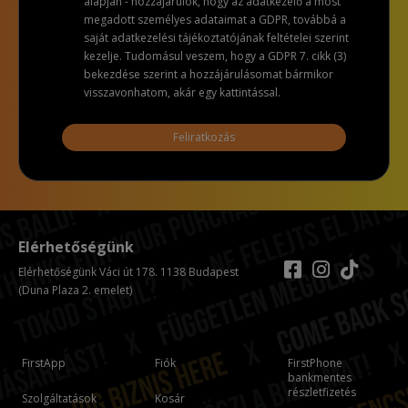
alapján - hozzájárulok, hogy az adatkezelő a most
megadott személyes adataimat a GDPR, továbbá a
saját adatkezelési tájékoztatójának feltételei szerint
kezelje. Tudomásul veszem, hogy a GDPR 7. cikk (3)
bekezdése szerint a hozzájárulásomat bármikor
visszavonhatom, akár egy kattintással.
Feliratkozás
Elérhetőségünk
Elérhetőségünk Váci út 178. 1138 Budapest
(Duna Plaza 2. emelet)
FirstApp
Fiók
FirstPhone
bankmentes
részletfizetés
Szolgáltatások
Kosár