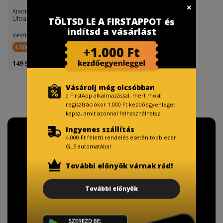
Xiaomi Mi Robot Vacuum Mop 2
Ultra Black Blister
TÖLTSD LE A FIRSTAPPOT és
indítsd a vásárlást
Készletinfó:
1 500 FirstPont
149 990 Ft
Vásárolj még olcsóbban
a FirstApp alkalmazással, mert most
regisztrációkor 1.000 Ft kezdőegyenleget
kapsz, amit azonnal felhasználhatsz!
Ingyenes szállítás
4.000 Ft feletti rendelés esetén több ezer
GLS automatába!
További előnyök várnak rád!
További előnyök