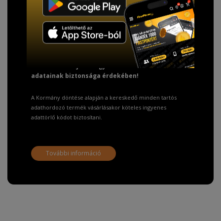
TISZTELT VÁSÁRLÓNK!
Fizetésnél kérje az ingyenes adattörlő kódot
adatainak biztonsága érdekében!
A Kormány döntése alapján a kereskedő minden tartós
adathordozó termék vásárlásakor köteles ingyenes
adattörlő kódot biztosítani.
További információ