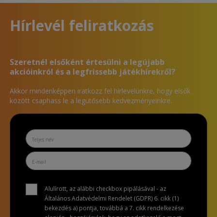
Hírlevél feliratkozás
Szeretnél elsőként értesülni a legújabb
akcióinkról és a legfrissebb játékhírekről?
Akkor mindenképpen iratkozz fel hírlevelünkre, hogy elsők
között csaphass le a legütősebb kedvezményeinkre.
Alulírott, az alábbi checkbox pipálásával - az
Általános Adatvédelmi Rendelet (GDPR) 6. cikk (1)
bekezdés a) pontja, továbbá a 7. cikk rendelkezése