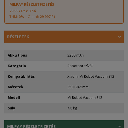
MILPAY RÉSZLETFIZETÉS
29 997 Ft x 3 hó
THM:
0%
| Önerő:
29 997 Ft
RÉSZLETEK
Akku típus
3200 mAh
Kategória
Robotporszívók
Kompatibilitás
Xiaomi Mi Robot Vacuum S12
Méretek
350×94.5mm
Modell
Mi Robot Vacuum S12
Súly
4,8 kg
MILPAY RÉSZLETFIZETÉS