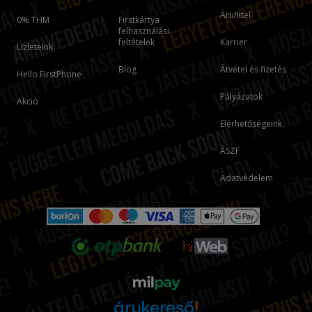
Áruhitel
0% THM
Firstkártya
felhasználási
feltételek
Karrier
Üzleteink
Blog
Átvétel és fizetés
Hello FirstPhone
Pályázatok
Akció
Elérhetőségeink
ÁSZF
Adatvédelem