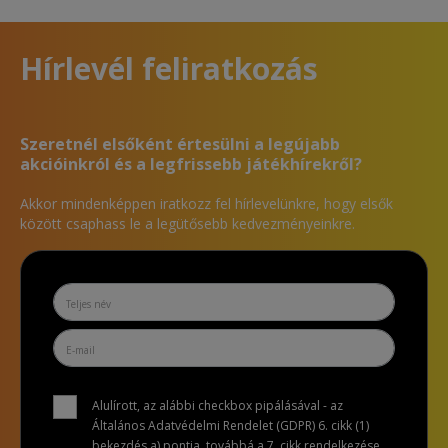
Hírlevél feliratkozás
Szeretnél elsőként értesülni a legújabb
akcióinkról és a legfrissebb játékhírekről?
Akkor mindenképpen iratkozz fel hírlevelünkre, hogy elsők
között csaphass le a legütősebb kedvezményeinkre.
Alulírott, az alábbi checkbox pipálásával - az
Általános Adatvédelmi Rendelet (GDPR) 6. cikk (1)
bekezdés a) pontja, továbbá a 7. cikk rendelkezése