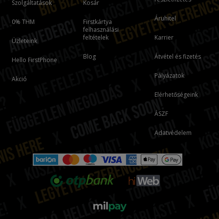
Szolgáltatások
Kosár
Áruhitel
0% THM
Firstkártya
felhasználási
feltételek
Karrier
Üzleteink
Blog
Átvétel és fizetés
Hello FirstPhone
Pályázatok
Akció
Elérhetőségeink
ÁSZF
Adatvédelem