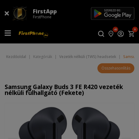
FirstApp
FirstPhone
45
0
Kezdőoldal
|
Kategóriák
|
Vezeték nélküli (TWS) headsetek
|
Samsung 
Összehasonlítás
Samsung Galaxy Buds 3 FE R420 vezeték
nélküli fülhallgató (Fekete)