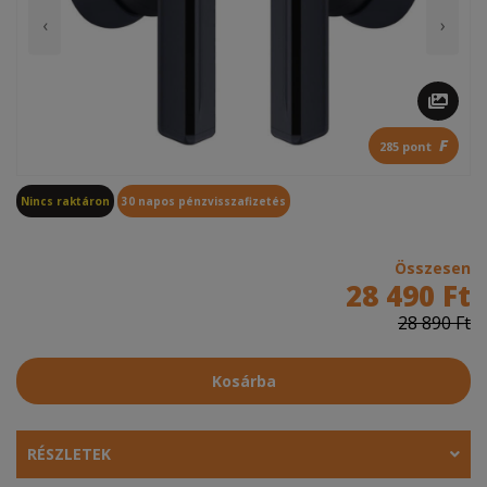
‹
›
F
285 pont
Nincs raktáron
30 napos pénzvisszafizetés
Összesen
28 490 Ft
28 890 Ft
Kosárba
RÉSZLETEK