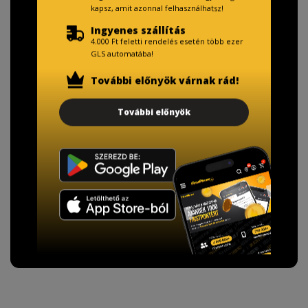
kapsz, amit azonnal felhasználhatsz!
Ingyenes szállítás
4.000 Ft feletti rendelés esetén több ezer
GLS automatába!
TISZTELT VÁSÁRLÓNK!
További előnyök várnak rád!
Fizetésnél kérje az ingyenes adattörlő kódot
További előnyök
adatainak biztonsága érdekében!
A Kormány döntése alapján a kereskedő minden tartós
adathordozó termék vásárlásakor köteles ingyenes
adattörlő kódot biztosítani.
További információ