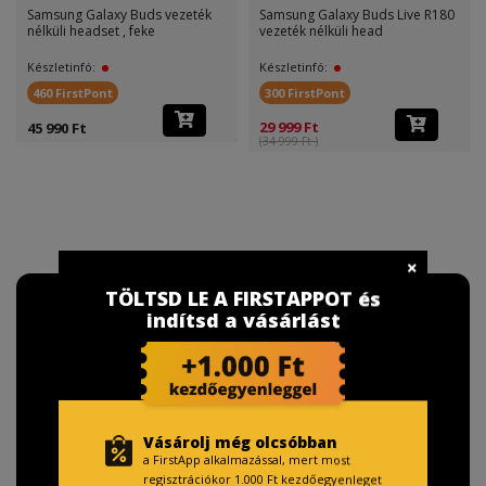
Samsung Galaxy Buds vezeték
Samsung Galaxy Buds Live R180
nélküli headset , feke
vezeték nélküli head
Készletinfó:
Készletinfó:
460 FirstPont
300 FirstPont
29 999 Ft
45 990 Ft
(34 999 Ft )
TÖLTSD LE A FIRSTAPPOT és
indítsd a vásárlást
Vásárolj még olcsóbban
a FirstApp alkalmazással, mert most
regisztrációkor 1.000 Ft kezdőegyenleget